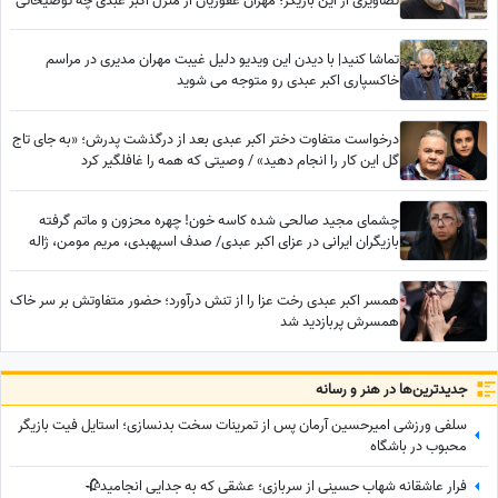
تصاویری از این بازیگر؛ مهران غفوریان از منزل اکبر عبدی چه توضیحاتی
داد؟
تماشا کنید| با دیدن این ویدیو دلیل غیبت مهران مدیری در مراسم
خاکسپاری اکبر عبدی رو متوجه می شوید
درخواست متفاوت دختر اکبر عبدی بعد از درگذشت پدرش؛ «به جای تاج
گل این کار را انجام دهید» / وصیتی که همه را غافلگیر کرد
چشمای مجید صالحی شده کاسه خون! چهره محزون و ماتم گرفته
بازیگران ایرانی در عزای اکبر عبدی/ صدف اسپهبدی، مریم مومن، ژاله
صامتی، نسرین مقانلو و...
همسر اکبر عبدی رخت عزا را از تنش درآورد؛ حضور متفاوتش بر سر خاک
همسرش پربازدید شد
جدید‌ترین‌ها در هنر و رسانه
سلفی ورزشی امیرحسین آرمان پس از تمرینات سخت بدنسازی؛ استایل فیت بازیگر
محبوب در باشگاه
فرار عاشقانه شهاب حسینی از سربازی؛ عشقی که به جدایی انجامید🥀