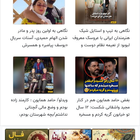
نگاهی به تیپ و استایل شیک
نگاهی به اولین روز پدر و مادر
هنرمندان ایرانی با عروسک معروف
شدن الهام حمیدی، آسنات سریال
لبوبو: از نعیمه نظام دوست و
«یوسف پیامبر» و همسرش
نرگس محمدی تا رامبد جوان و
علیرضا صادقی+ عکس/ دنیایی
هوتن شکیبا و صابر ابر و مهران
شدنت مبارک پسرم😍
مدیری
بغض حامد همایون هم در کنار
ویدئو/ حامد همایون : کارمند زاده
مجید واشقانی شکست: 12 سال
بودم و وضع مالی آنچنانی
تو خیابون گریه کردم و مسخره
نداشتم/بچه شهرستان بودم،
شدم/ چون نمیخواستم دشمنم
مادرم معلم و پدرم ...
گریه هامو ببینه رفتم دستشویی و
...