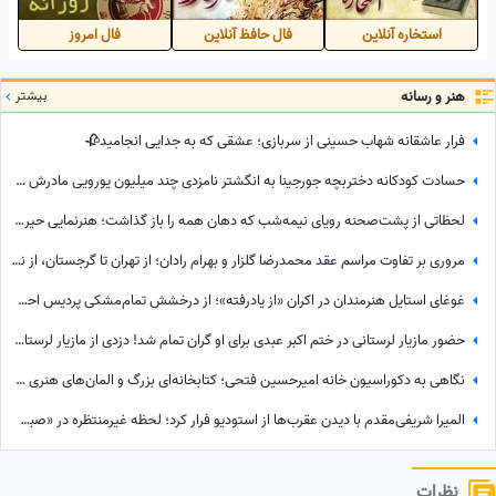
استخاره آنلاین
فال حافظ آنلاین
فال امروز
هنر و رسانه
بیشتر
فرار عاشقانه شهاب حسینی از سربازی؛ عشقی که به جدایی انجامید🥀
حسادت کودکانه دختربچه جورجینا به انگشتر نامزدی چند میلیون یورویی مادرش که رونالدو به او هدیه داده بود!
لحظاتی از پشت‌صحنه رویای نیمه‌شب که دهان همه را باز گذاشت؛ هنرنمایی حیرت‌انگیز و جانانه روزبه حصاری بدون بدلکار!+ویدیو
مروری بر تفاوت مراسم عقد محمدرضا گلزار و بهرام رادان؛ از تهران تا گرجستان، از نگاه عاشقانه رادان به مینا تا نگاه رو به آسمان گلزار هنگام خطبه عقد + عکس
غوغای استایل هنرمندان در اکران «از یادرفته»؛ از درخشش تمام‌مشکی پردیس احمدیه و آزیتا حاجیان تا تیپ اسپورت سینا مهراد و مجید مظفری
حضور مازیار لرستانی در ختم اکبر عبدی برای او گران تمام شد! دزدی از مازیار لرستانی اونم تو روز روشن!
نگاهی به دکوراسیون خانه امیرحسین فتحی؛ کتابخانه‌ای بزرگ و المان‌های هنری که همه را غافلگیر کرد/ بیخود نیست بهش میگن آقازاده سینمای ایران
المیرا شریفی‌مقدم با دیدن عقرب‌ها از استودیو فرار کرد؛ لحظه غیرمنتظره در «صبحانه ایرانی» + ویدئو
نظرات