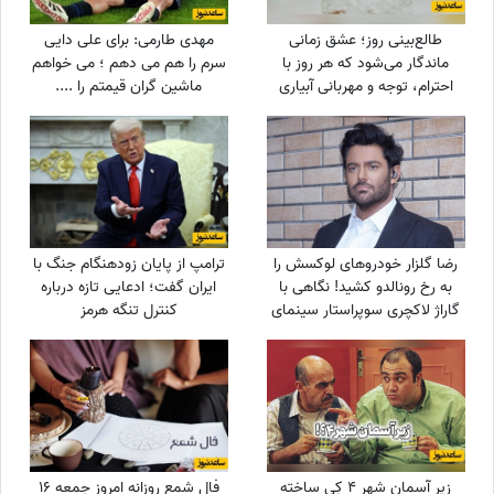
طالع‌بینی روز؛ عشق زمانی
مهدی طارمی: برای علی دایی
ماندگار می‌شود که هر روز با
سرم را هم می دهم ؛ می خواهم
احترام، توجه و مهربانی آبیاری
ماشین گران قیمتم را ....
شود / جمعه 16 مرداد 1405
رضا گلزار خودروهای لوکسش را
ترامپ از پایان زودهنگام جنگ با
به رخ رونالدو کشید! نگاهی با
ایران گفت؛ ادعایی تازه درباره
گاراژ لاکچری سوپراستار سینمای
کنترل تنگه هرمز
ایران+عکس
زیر آسمان شهر 4 کِی ساخته
فال شمع روزانه امروز جمعه 16