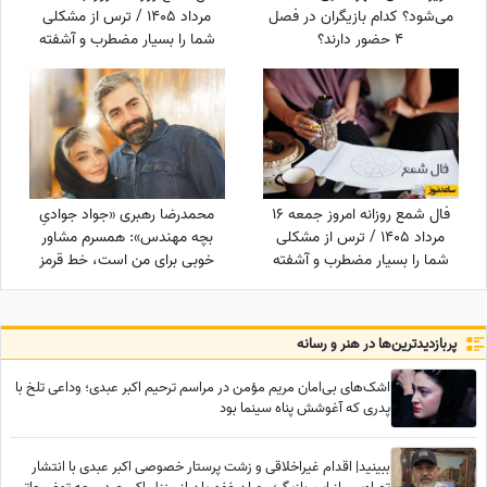
می‌شود؟ کدام بازیگران در فصل
مرداد 1405 / ترس از مشکلی
4 حضور دارند؟
شما را بسیار مضطرب و آشفته
می‌کند، اما شما
فال شمع روزانه امروز جمعه 16
محمدرضا رهبری «جواد جوادیِ
مرداد 1405 / ترس از مشکلی
بچه مهندس»: همسرم مشاور
شما را بسیار مضطرب و آشفته
خوبی برای من است، خط قرمز
می‌کند، اما شما
من خانوادمه/عروسی خواهرم
دائم استرس داشتم که مبادا
فیلم یا عکسی از من گرفته شود
پربازدید‌ترین‌ها در هنر و رسانه
و بعدا برای من دردسر ایجاد کند!
اشک‌های بی‌امان مریم مؤمن در مراسم ترحیم اکبر عبدی؛ وداعی تلخ با
پدری که آغوشش پناه سینما بود
ببینید| اقدام غیراخلاقی و زشت پرستار خصوصی اکبر عبدی با انتشار