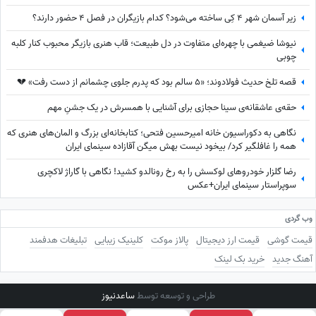
زیر آسمان شهر 4 کِی ساخته می‌شود؟ کدام بازیگران در فصل 4 حضور دارند؟
نیوشا ضیغمی با چهره‌ای متفاوت در دل طبیعت؛ قاب هنری بازیگر محبوب کنار کلبه
چوبی
قصه تلخ حدیث فولادوند؛ «5 سالم بود که پدرم جلوی چشمانم از دست رفت» 💔
حقه‌ی عاشقانه‌ی سینا حجازی برای آشنایی با همسرش در یک جشنِ مهم
نگاهی به دکوراسیون خانه امیرحسین فتحی؛ کتابخانه‌ای بزرگ و المان‌های هنری که
همه را غافلگیر کرد/ بیخود نیست بهش میگن آقازاده سینمای ایران
رضا گلزار خودروهای لوکسش را به رخ رونالدو کشید! نگاهی با گاراژ لاکچری
سوپراستار سینمای ایران+عکس
وب گردی
قیمت گوشی
قیمت ارز دیجیتال
پالاز موکت
کلینیک زیبایی
تبلیغات هدفمند
آهنگ جدید
خرید بک لینک
طراحی و توسعه توسط
ساعدنیوز