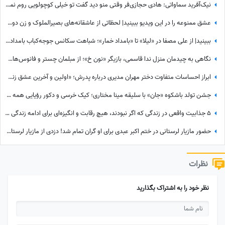
نیک‌آفرید سماواتی: هادی حجازی‌فر وقتی منو دید گفت تو خیلی کوچولویی روم نمی‌شه عاشقت بشم !
عشق ممنوعه را در این ویدیو ببینید| لحظاتی از عاشقانه‌های بصیرالملوک و زن دومش در بامداد خمار؛ از مشاعره دلبرانه تا....
ببینید| از علی مصفا در «لیلا» تا «بامداد خمار»؛ شباهت سکانس جوجه‌کباب بامداد خمار و لیلا سوژه شد
نگاهی به چیدمان منزل ندا قاسمی، بازیگر «نون خ»؛ از مبلمان چستر و فانوس‌های دکوراتیو تا کابینت شیشه‌ای و آباژورهای کلاسیک
ابراز احساسات متفاوت دختر مهران مدیری درباره پدرش؛ «اولین و آخرین عشق زندگی من بابامه» + ویدئو
جشن تولد باشکوه «جان» با سلیقه مینا مختاری؛ کیک خرسی و دکور رؤیایی همه را مجذوب کرد
5 جذابیت واقعی در زندگی که اگر نبودند، هیچ رقابت و انگیزه‌ای برای ادامه زندگی وجود نداشت! آخریش از همه مهم‌تره!
حضور مازیار لرستانی در ختم اکبر عبدی برای او گران تمام شد! دزدی از مازیار لرستانی اونم تو روز روشن!
نظرات
نظر خود را به اشتراک بگذارید