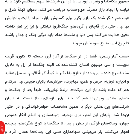
جمهورِ ینگه‌دنیا و رهبران اروپایی یا در این شرکت‌ها سهم مستقیم دارند یا به
نیابت با ایجاد بازار مصرف حق‌وحساب دریافت می‌کنند. دعوای کهنهٔ شرق و
غرب هم دیگر شده یک بازی‌زرگری برای گسترش بازار، ایجاد رقابت و افزایش
بها و... حتی بازار قاچاق و گروه‌های جنگ‌افروز نیابتنی را نیز زیر نظر داشته
دقیق هدایت می‌کنند.پس دنیا و ملت‌ها مدام باید درگیر جنگ و جدال باشند
تا چرخ این صنایع سودبخش بچرخد.
حسبِ آمار رسمی، فقط در اثر جنگ‌ها از آغاز قرن بیستم تا اکنون، قریب
دویست و سی میلیون انسان کشته‌شده‌اند. البته جنگ‌ها از ازل به دلایل
مختلف رخ داده و می‌دهد؛ از تنازع بقا بگیر تا کینهٔ کهنهٔ اقوام، تحمیل عقاید
و ادیان، تجزیه، حرص و طمع، مهاجرت، خیزش‌ها، بلایای طبیعی و... هرکدام
هم که علت باشد باز این شرکت‌ها برندهٔ نهایی‌اند. طبعاً بعد از جنگ‌ها و
به‌جای ماندن ویرانی‌ها هم که باید برای بازسازی، باز دست به دامانِ
شرکت‌های بین‌المللی دیگر با همین مشخصات خواهرخواندگی و در اختیار
آن‌ها شد. پایه‌ای این امور، برای توجیه، زمینه‌سازی و اقناع افکار عمومی
جهان، رسانه‌های فراگیر، از پیش و پس از جنگ‌ها با انواع شگردهای پیچیده
اعجاز می‌کنند. باز می‌بیننی سهامداران صلی این رسانه‌ها همان افراد و