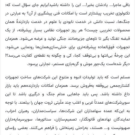
باقی ماجرا... یادشان بخیر!... این را داشته باشید!برایم جای سؤال است که:
تکنولوژی تخریب پیشتازتر است یا امکانات فنی پیشگیری از آن؟ به عبارتی در
جنگ‌ها، نسبت دانش در خدمت نابودی با علوم در خدمت بازدارندهٔ همان
محصولات تخریبی چیست؟ هر روز تجهیزات نظامی بسیار پیشرفته، از یک
قبضه تفنگ بگیر تا ناوهای جزیره‌مانند جنگی تولید و عرضه می‌شود. همزمان
تجهیزات فوق‌العاده پیشرفته‌تری برای خنثی‌سازی‌همان‌ها رونمایی می‌شود.
این چرخهٔ بی‌انتها و بی‌توقف کجا، کی و چگونه به نقطه‌ی کفایت می‌رسد؟!
دیگر شده‌است یک‌جور موش و گربه‌بازی مستمر، تجارتی پرسود.
مسلم است که باید تولیداتِ انبوه و متنوعِ این شرکت‌های ساختِ تجهیزاتِ
کشتارجمعی بی‌وقفه به‌فروش برسد. همزمان امکانات بازدارنده‌هم باید بازار
داغ داشته باشد. پس باید جاهایی مدام جنگ و درگیری باشد تا این
سوپرشرکت‌های عمدتاً غربی و اغلب چند ملّیتی ثروت جهان را ببلعند. با توجه
به این‌که عمده سهامداران این شرکت‌ها، سیاست‌مداران، رهبران احزاب،
نمایندگان نهادهای قانونگذار، تصمیم‌سازان، سناتورها، سوپرسرمایه‌داران
صهیونیست و... هستند، به‌راحتی زمینه‌اش را فراهم می‌کنند. بعضی رؤسای