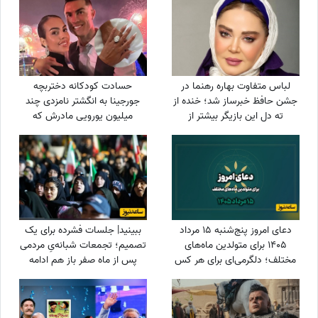
خواهد شد
لباس متفاوت بهاره رهنما در
حسادت کودکانه دختربچه
جشن حافظ خبرساز شد؛ خنده از
جورجینا به انگشتر نامزدی چند
ته دل این بازیگر بیشتر از
میلیون یورویی مادرش که
استایلش دیده شد
رونالدو به او هدیه داده بود!
دعای امروز پنج‌شنبه 15 مرداد
ببینید| جلسات فشرده برای یک
1405 برای متولدین ماه‌های
تصمیم؛ تجمعات شبانه‌یِ مردمی
مختلف؛ دلگرمی‌ای برای هر کس
پس از ماه صفر باز هم ادامه
که در آرزوها و نیازهای زندگی
دارد؟
مانده است