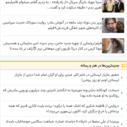
سینا مهراد بازیگر سریال «از یادرفته» : به پدرم گفتم میخوام فامیلیمو
تغییر بدم 1 دقیقه سکوت کرد و گفت...
پرپر زدن نوزاد چند ماهه در آغوش مادر؛ روایت سوزناک حدیث میرامینی
از ثانیه‌های شوم خفگی فرزندش+فیلم
فیلم/رونمایی از چهره جدید حامی، پسر سپند امیر سلیمانی و همسرش
مونا کرمی در کنار دریا/ قربون اون موهاش برم 😍زلف بر باد مده تا
ندهی بر بادم
جدید‌ترین‌ها در هنر و رسانه
حضور مازیار لرستانی در ختم اکبر عبدی برای او گران تمام شد! دزدی از مازیار
لرستانی اونم تو روز روشن!
حسادت کودکانه دختربچه جورجینا به انگشتر نامزدی چند میلیون یورویی مادرش که
رونالدو به او هدیه داده بود!
«روایتی از فاطمه شکری که اشک همه را درآورد؛ برنده بلیت لاتاری قدیم که همه
برده‌اش را خرج دیگران کرد، اکنون بی‌مهری می‌بیند!»
ببینید| از علی مصفا در «لیلا» تا «بامداد خمار»؛ شباهت سکانس جوجه‌کباب بامداد
خمار و لیلا سوژه شد