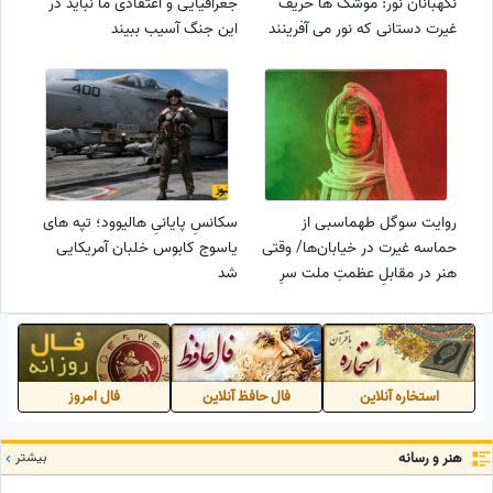
نگهبانان نور: موشک ها حریف
جغرافیایی و اعتقادی ما نباید در
غیرت دستانی که نور می آفرینند
این جنگ آسیب ببیند
نخواهد شد+عکس
روایت سوگل طهماسبی از
سکانسِ پایانیِ هالیوود؛ تپه های
حماسه غیرت در خیابان‌ها/ وقتی
یاسوج کابوس خلبان آمریکایی
هنر در مقابلِ عظمتِ ملت سرِ
شد
تعظیم فرود می‌آورد
استخاره آنلاین
فال حافظ آنلاین
فال امروز
هنر و رسانه
بیشتر