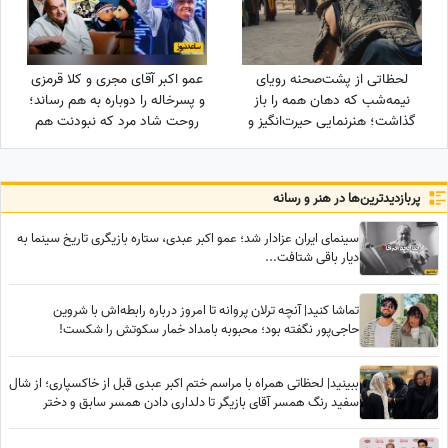
لحظاتی از پشت‌صحنه رویای
عمو اکبر آقای مجری و کلا قرمزی
نیمه‌شب که دهان همه را باز
و پسرخاله را دوباره به هم رساند؛
گذاشت؛ هنرنمایی حیرت‌انگیز و
روحت شاد مرد که نبودنت هم
جانانه روزبه حصاری بدون
خیر و برکت دارد
بدلکار!+ویدیو
پربازدید‌ترین‌ها در هنر و رسانه
سینمای ایران عزادار شد؛ عمو اکبر عبدی، ستاره بازیگری تاریخ سینما به
دیار باقی شتافت...
تماشا کنید| آنچه ترلان پروانه تا امروز درباره رابطه‌اش با شروین
حاجی‌پور نگفته بود؛ محبوبه بامداد خمار سکوتش را شکست!
ببینید| لحظاتی همراه با مراسم ختم اکبر عبدی قبل از خاکسپاری؛ از شال
سفید رنگ همسر آقای بازیگر تا دلداری دادن همسر سابق و دختر
محمدرضا شریفی‌نیا