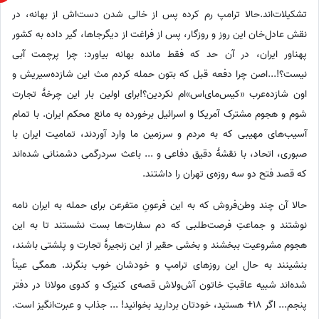
تشکیلات‌اند.حالا ترامپ رم کرده پس از خالی شدن دست‌اش از بهانه، در
نقش عادل‌خان این روز و روزگار، پس از فراغت از دیگر‌جاها، گیر داده به کشور
پهناور ایران، در آن حد که فقط مانده بهانه بیاورد: چرا پرچمت آبی
نیست؟!...اصن چرا دفعه قبل که بتون حمله کردم مث این شازده‌سیریش و
اون شازده‌عرب «کیس‌مای‌اس»ام نکردین؟!برای اولین بار این چرخۀ تجارت
شوم و هجوم مشترک آمریکا و اسرائیل برخورده به مانع محکم ایران. با تمام
آسیب‌های مهیبی که به مردم و سرزمین ما وارد آوردند، تمامیت ایران با
صبوری، اتحاد، با نقشهٔ دقیق دفاعی و ... باعث سردرگمی‌ دشمنانی شده‌اند
که قصد فتح دو سه روزه‌ی تهران را داشتند.
حالا آن چند وطن‌فروش که به این فرعونِ متفرعن برای حمله به ایران نامه
نوشتند و جماعتِ فرصت‌طلبی که دم سفارت‌ها بست نشستند تا به این
هجوم مشروعیت ببخشند و بخشی حقیر از این زنجیرهٔ تجارت و پلشتی باشند،
بنشینند به حال این روزهای ترامپ و خودشان خوب بنگرند. همگی عیناً
شده‌اند شبیه عاقبتِ خاتون آش‌ولاش قصه‌ی کنیزک و کدوی مولانا در دفتر
پنجم... اگر 18+ هستید، خودتان بردارید بخوانید! ... جذاب و عبرت‌انگیز است.