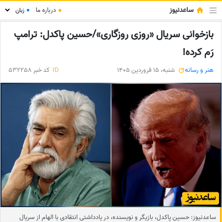
ساعدنیوز
●
درباره ما
●
بازخوانی سریال «روزی روزگاری»/حسین پاکدل: ترامپ
رَم کرده!
هنر و رسانه
شنبه، 15 فروردین 1405
ID
کد خبر 532258
ساعدنیوز: حسین پاکدل، بازیگر و نویسنده، در یادداشتی انتقادی با الهام از سریال