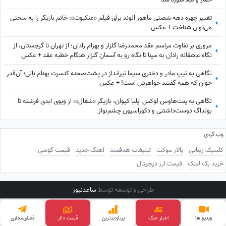
تغییر چهره دهه شصتی ماهور الوند برای فیلم «عنکبوت»؛ خانم بازیگر را به سختی
می‌توان شناخت + عکس
مروری بر تفاوت مراسم عقد محمدرضا گلزار و بهرام رادان؛ از تهران تا گرجستان، از
نگاه عاشقانه رادان به مینا تا نگاه رو به آسمان گلزار هنگام خطبه عقد + عکس
نگاهی به تیپ مادر و دختری سیما تیرانداز در پشت‌صحنه کنسرت بهنام بانی؛ آن‌قدر
جوان که همه گفتند خواهرش است! + عکس
نگاهی به پنت‌هاوس لوکس ایلیا کیوان، بازیگر «شغال»؛ از ویوی ابدی فرشته تا
بولداگ دوست‌داشتنی و دکوراسیون چشم‌نواز
وب گردی
کلینیک زیبایی
پالاز موکت
تبلیغات هدفمند
آهنگ جدید
قیمت گوشی
خرید بک لینک
قیمت ارز دیجیتال
طراحی و توسعه توسط
ساعدنیوز
ویدیو ها
اخبار جنگ
پربازدید‌ترین
فضای‌مجازی
قیمت طلا