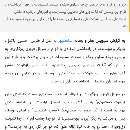
«روزی روزگاری»، به بررسی چرخه مداوم جنگ و صنعت تسلیحات در جهان پرداخت و با
طرح این پرسش که آیا فناوری‌های تخریبی پیشتازترند یا ابزارهای بازدارنده، نقش
قدرت‌های سیاسی، شرکت‌های چندملیتی و رسانه‌ها را در تداوم این چرخه مورد نقد قرار
داد.
به گزارش سرویس هنر و رسانه
ساعدنیوز
به نقل از فارس، حسین پاکدل،
بازیگر و نویسنده، در یادداشتی انتقادی با الهام از سریال «روزی روزگاری»، به
بررسی چرخه مداوم جنگ و صنعت تسلیحات در جهان پرداخت و با طرح این
پرسش که آیا فناوری‌های تخریبی پیشتازترند یا ابزارهای بازدارنده، نقش
قدرت‌های سیاسی، شرکت‌های چندملیتی و رسانه‌ها را در تداوم این چرخه
مورد نقد قرار داد.متن یادداشت به قرار زیر است:
در سریال «روزی روزگاری» اثر امرالله احمدجو، صحنه‌ای هست که عادل خان
(نصرت دستمردی) رئیس قشون، برای تحمیل اراده‌اش بر منطقه، دنبال
بهانه‌ای است تا گیر بدهد به حسام‌بیک (خسرو شکیبایی) و اهالی روستا،
پس رو می‌کند به رنگز (پرویز پورحسینی) که تو چرا چشت آبیه؟... چرا تنبونت
وق‌وقیه؟... بعد رو به خاله لیلا (ژاله علو) که: تو چرا گل زدی به چارقدت؟ و