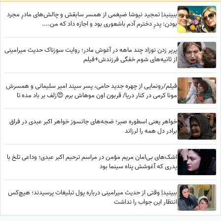
ببینید| تمجید نیوشا ضیغمی از همسر سابقش و چالش‌های مادرِ مجرد
بودن: پدرِ دخترم آدم باشعوری بود و اجازه داد که من....
پرپر زدن نوزاد چند ماهه در آغوش مادر؛ روایت سوزناک حدیث میرامینی
از ثانیه‌های شوم خفگی فرزندش+فیلم
فیلم/رونمایی از چهره جدید حامی، پسر سپند امیر سلیمانی و همسرش
مونا کرمی در کنار دریا/ قربون اون موهاش برم 😍زلف بر باد مده تا
ندهی بر بادم
خواهر یعنی اسطوره صبر؛ ضجه‌های جانسوز خواهر اکبر عبدی در فراق
برادر دل همه را لرزاند
اشک‌های بی‌امان مریم مؤمن در مراسم ترحیم اکبر عبدی؛ وداعی تلخ با
پدری که آغوشش پناه سینما بود
ببینید| وقتی از حدیث میرامینی درباره پول تبلیغات پرسیدند؛ هیچ‌کس
انتظار این جواب را نداشت