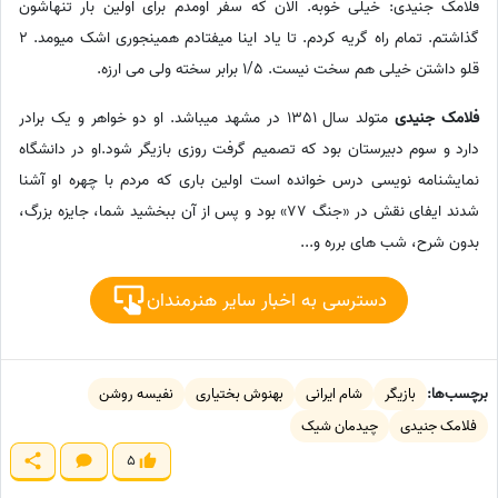
فلامک جنیدی: خیلی خوبه. الان که سفر اومدم برای اولین بار تنهاشون
گذاشتم. تمام راه گریه کردم. تا یاد اینا میفتادم همینجوری اشک میومد. 2
قلو داشتن خیلی هم سخت نیست. 1/5 برابر سخته ولی می ارزه.
فلامک جنیدی
متولد سال 1351 در مشهد میباشد. او دو خواهر و یک برادر
دارد و سوم دبیرستان بود که تصمیم گرفت روزی بازیگر شود.او در دانشگاه
نمایشنامه نویسی درس خوانده است اولین باری که مردم با چهره او آشنا
شدند ایفای نقش در «جنگ 77» بود و پس از آن ببخشید شما، جایزه بزرگ،
بدون شرح، شب های برره و...
دسترسی به اخبار سایر هنرمندان
برچسب‌ها:
بازیگر
شام ایرانی
بهنوش بختیاری
نفیسه روشن
فلامک جنیدی
چیدمان شیک
5