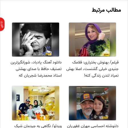
مطالب مرتبط
فیلم/ بهنوش بختیاری: فلامک
دانلود آهنگ یادباد، شورانگیزترین
جنیدی خیلی گشنست، اصلا بهش
تصنیف حافظ با صدای بهشتی
نمیاد لندن زندگی کنه!
استاد محمدرضا شجریان که
روحتو جلا میده/روز وصل
دوستداران یاد باد ، یاد باد یاد باد
آن روزگاران یاد باد ، یاد باد
دلنوشته احساسی مهران غفوریان
ویدئو/ نگاهی به چیدمان شیک