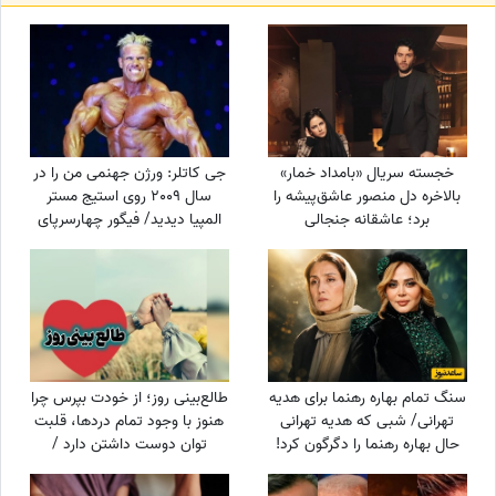
خجسته سریال «بامداد خمار»
جی کاتلر: ورژن جهنمی من را در
بالاخره دل منصور عاشق‌پیشه را
سال 2009 روی استیج مستر
برد؛ عاشقانه جنجالی
المپیا دیدید/ فیگور چهارسرپای
عموزاده‌های چشم‌رنگی که ارزش
من تکرارنشدنی است +فیلم
دیدن داره
سنگ تمام بهاره رهنما برای هدیه
طالع‌بینی روز؛ از خودت بپرس چرا
تهرانی/ شبی که هدیه تهرانی
هنوز با وجود تمام دردها، قلبت
حال بهاره رهنما را دگرگون کرد!
توان دوست داشتن دارد /
یک‌شنبه 18 مرداد 1405