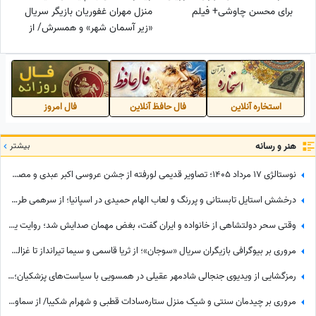
برای محسن چاوشی+ فیلم
منزل مهران غفوریان بازیگر سریال
«زیر آسمان شهر» و همسرش/ از
اتاق بیلیارد و اتاق تاب بازی ویژه
هانا تا لوسترهای اعیانی و کابینت
های مدرن
استخاره آنلاین
فال حافظ آنلاین
فال امروز
هنر و رسانه
بیشتر
نوستالژی 17 مرداد 1405؛ تصاویر قدیمی لورفته از جشن عروسی اکبر عبدی و مصی خانوم در مرداد 1365
درخشش استایل تابستانی و پررنگ و لعاب الهام حمیدی در اسپانیا؛ از سرهمی طرح‌دار تا کیف لویی ویتون که با دیدنش چشماتون اکلیلی میشه +عکس
وقتی سحر دولتشاهی از خانواده و ایران گفت، بغض مهمان صدایش شد؛ روایت یک دلبستگی عمیق به وسعت یک خانه به نام ایران❤«همه خانواده‌ام خارج هستند ولی...»
مروری بر بیوگرافی بازیگران سریال «سوجان»؛ از ثریا قاسمی و سیما تیرانداز تا غزاله اکرمی و بهنام تشکر + عکس
رمزگشایی از ویدیوی جنجالی شادمهر عقیلی در همسویی با سیاست‌های پزشکیان؛ آیا «گل یاس» بلیت برگشت به خانه است؟
مروری بر چیدمان سنتی و شیک منزل ستاره‌سادات قطبی و شهرام شکیبا/ از سماور ذغالی برنجی و ماشین ظرفشویی تا کتابخانه پر از کتاب