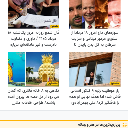
سوژه‌های داغ امروز 18 مرداد| از
فال شمع روزانه امروز یک‌شنبه 18
استوری مرموز میثاقی و سرایت
مرداد 1405 / داوری و قضاوت
سرطان به کل بدن بایدن تا
نادرست و غیر عادلانه‌ای درباره
نشستن نکونام پشت هدایت
شما می‌شود، اما ...
تراکتور تبریزی‌ها
راز موفقیت رتبه 9 کنکور انسانی
نگاهی به 8 خانه فانتزی که گمان
فاش شد؛ اما هدف نهایی او همه
می رود از دل قصه ها بیرون آمده
را غافلگیر کرد/ علی بهمن‌آبادی:
باشند/ طراحی خلاقانه منازل
می‌خواهم جانم را ...
مسکونی با الهام از کارتون های
نوستالژی+عکس
پربازدید‌ترین‌ها در هنر و رسانه