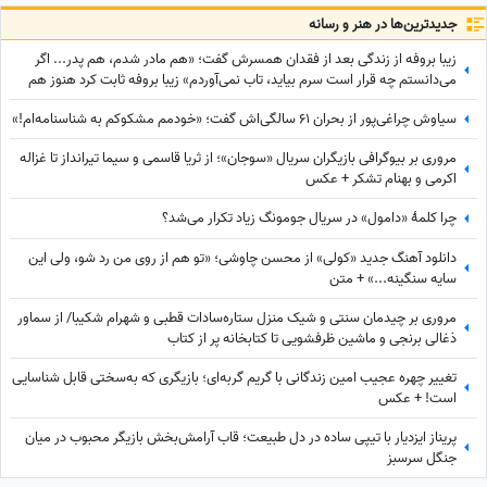
جدید‌ترین‌ها در هنر و رسانه
زیبا بروفه از زندگی بعد از فقدان همسرش گفت؛ «هم مادر شدم، هم پدر... اگر
می‌دانستم چه قرار است سرم بیاید، تاب نمی‌آوردم» زیبا بروفه ثابت کرد هنوز هم
آدم وفادار پیدا میشه
سیاوش چراغی‌پور از بحران 61 سالگی‌اش گفت؛ «خودمم مشکوکم به شناسنامه‌ام!»
مروری بر بیوگرافی بازیگران سریال «سوجان»؛ از ثریا قاسمی و سیما تیرانداز تا غزاله
اکرمی و بهنام تشکر + عکس
چرا کلمۀ «دامول» در سریال جومونگ زیاد تکرار می‌شد؟
دانلود آهنگ جدید «کولی» از محسن چاوشی؛ «تو هم از روی من رد شو، ولی این
سایه سنگینه...» + متن
مروری بر چیدمان سنتی و شیک منزل ستاره‌سادات قطبی و شهرام شکیبا/ از سماور
ذغالی برنجی و ماشین ظرفشویی تا کتابخانه پر از کتاب
تغییر چهره عجیب امین زندگانی با گریم گربه‌ای؛ بازیگری که به‌سختی قابل شناسایی
است! + عکس
پریناز ایزدیار با تیپی ساده در دل طبیعت؛ قاب آرامش‌بخش بازیگر محبوب در میان
جنگل سرسبز