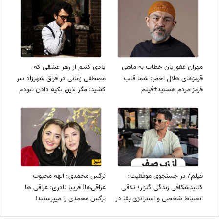
روکوکو، فرش اصیل پتینه،
تنگسیری در کفه دیگر ترازو+فیلم
دکوراسیون نوستالژیک با تم بومی
و...
مهران غفوریان خطاب به ماهی
یادی کنیم از زهر عشقی که
قرمزهای هلال احمر: شما قلب
مصطفی زمانی در فراق شهرزاد سر
قرمز مردم هستید+فیلم
کشید: مگر لایق تکیه دادن نبودم
تو با حسرت شانه من چه
کردی...جهان من از گریه ات
خیس باران تو با سقف کاشانه
من چه کردی💔+فیلم
فیلم/ در جستجوی موفقیت؛
نرگس محمدی؛ الهه محبوب
کالبدشکافی زندگی گلزار؛ تلاقی
عراقی‌ها! فریبا نادری: عراقی ها
انضباط شخصی و استراتژی بقا در
نرگس محمدی را میپرستند!
اوج
سلیمانیه هر جا میری