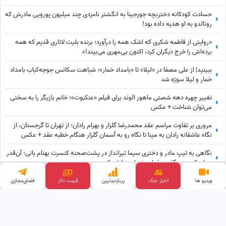
حسادت کودکانه دختربچه جورجینا به انگشتر نامزدی چند میلیون یورویی مادرش که
رونالدو به او هدیه داده بود!
«روایتی از فاطمه شکری که اشک همه را درآورد؛ برنده بلیت لاتاری قدیم که همه
برده‌اش را خرج دیگران کرد، اکنون بی‌مهری می‌بیند!»
ببینید| از علی مصفا در «لیلا» تا «بامداد خمار»؛ شباهت سکانس جوجه‌کباب بامداد
خمار و لیلا سوژه شد
تغییر چهره دهه شصتی ماهور الوند برای فیلم «عنکبوت»؛ خانم بازیگر را به سختی
می‌توان شناخت + عکس
مروری بر تفاوت مراسم عقد محمدرضا گلزار و بهرام رادان؛ از تهران تا گرجستان، از
نگاه عاشقانه رادان به مینا تا نگاه رو به آسمان گلزار هنگام خطبه عقد + عکس
نگاهی به تیپ مادر و دختری سیما تیرانداز در پشت‌صحنه کنسرت بهنام بانی؛ آن‌قدر
جوان که همه گفتند خواهرش است! + عکس
نگاهی به پنت‌هاوس لوکس ایلیا کیوان، بازیگر «شغال»؛ از ویوی ابدی فرشته تا
ویدیو ها
اخبار جنگ
پربازدید‌ترین
قیمت دلار
فضای‌مجازی
بولداگ دوست‌داشتنی و دکوراسیون چشم‌نواز
وب گردی