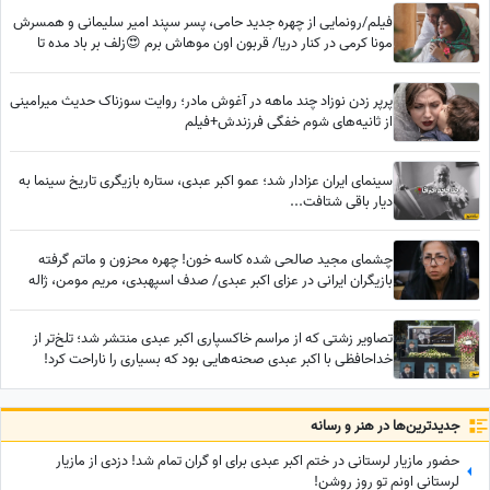
فیلم/رونمایی از چهره جدید حامی، پسر سپند امیر سلیمانی و همسرش
مونا کرمی در کنار دریا/ قربون اون موهاش برم 😍زلف بر باد مده تا
ندهی بر بادم
پرپر زدن نوزاد چند ماهه در آغوش مادر؛ روایت سوزناک حدیث میرامینی
از ثانیه‌های شوم خفگی فرزندش+فیلم
سینمای ایران عزادار شد؛ عمو اکبر عبدی، ستاره بازیگری تاریخ سینما به
دیار باقی شتافت...
چشمای مجید صالحی شده کاسه خون! چهره محزون و ماتم گرفته
بازیگران ایرانی در عزای اکبر عبدی/ صدف اسپهبدی، مریم مومن، ژاله
صامتی، نسرین مقانلو و...
تصاویر زشتی که از مراسم خاکسپاری اکبر عبدی منتشر شد؛ تلخ‌تر از
خداحافظی با اکبر عبدی صحنه‌هایی بود که بسیاری را ناراحت کرد!
جدید‌ترین‌ها در هنر و رسانه
حضور مازیار لرستانی در ختم اکبر عبدی برای او گران تمام شد! دزدی از مازیار
لرستانی اونم تو روز روشن!