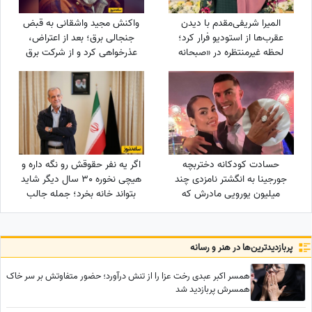
المیرا شریفی‌مقدم با دیدن
واکنش مجید واشقانی به قبض
عقرب‌ها از استودیو فرار کرد؛
جنجالی برق؛ بعد از اعتراض،
لحظه غیرمنتظره در «صبحانه
عذرخواهی کرد و از شرکت برق
ایرانی» + ویدئو
تشکر کرد
حسادت کودکانه دختربچه
اگر یه نفر حقوقش رو نگه داره و
جورجینا به انگشتر نامزدی چند
هیچی نخوره 30 سال دیگر شاید
میلیون یورویی مادرش که
بتواند خانه بخرد؛ جمله جالب
رونالدو به او هدیه داده بود!
پزشکیان که بار دیگر دست به
دست می‌شود
پربازدید‌ترین‌ها در هنر و رسانه
همسر اکبر عبدی رخت عزا را از تنش درآورد؛ حضور متفاوتش بر سر خاک
همسرش پربازدید شد