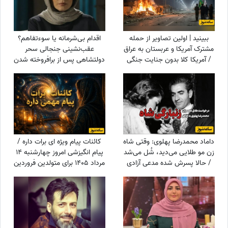
ببینید | اولین تصاویر از حمله
اقدام بی‌شرمانه یا سوءتفاهم؟
مشترک آمریکا و عربستان به عراق
عقب‌نشینی جنجالی سحر
/ آمریکا کلا بدون جنایت جنگی
دولتشاهی پس از برافروخته شدن
نمی‌تواند بجنگد!
غضب عمومی در پی استوری
«اذان»!
داماد محمدرضا پهلوی: وقتی شاه
کائنات پیام ویژه ای برات داره /
زن مو طلایی می‌دید، شُل می‌شد
پیام انگیزشی امروز چهارشنبه 14
/ حالا پسرش شده مدعی آزادی
مرداد 1405 برای متولدین فروردین
زنان!!!
تا اسفند: اگر می‌خواهیش رهاش
نکن + ویدئو