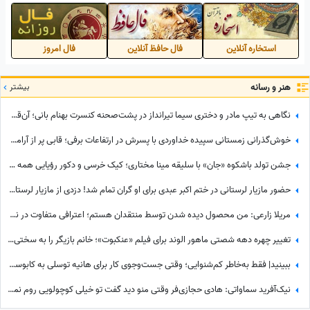
میشناسنش+فیلم
استخاره آنلاین
فال حافظ آنلاین
فال امروز
هنر و رسانه
بیشتر
نگاهی به تیپ مادر و دختری سیما تیرانداز در پشت‌صحنه کنسرت بهنام بانی؛ آن‌قدر جوان که همه گفتند خواهرش است! + عکس
خوش‌گذرانی زمستانی سپیده خداوردی با پسرش در ارتفاعات برفی؛ قابی پر از آرامش در دل طبیعت
جشن تولد باشکوه «جان» با سلیقه مینا مختاری؛ کیک خرسی و دکور رؤیایی همه را مجذوب کرد
حضور مازیار لرستانی در ختم اکبر عبدی برای او گران تمام شد! دزدی از مازیار لرستانی اونم تو روز روشن!
مریلا زارعی: من محصول دیده شدن توسط منتقدان هستم؛ اعترافی متفاوت در نشست خبری «موسی کلیم‌الله» + ویدئو
تغییر چهره دهه شصتی ماهور الوند برای فیلم «عنکبوت»؛ خانم بازیگر را به سختی می‌توان شناخت + عکس
ببینید| فقط به‌خاطر کم‌شنوایی؛ وقتی جست‌وجوی کار برای هانیه توسلی به کابوسی تلخ تبدیل می‌شود
نیک‌آفرید سماواتی: هادی حجازی‌فر وقتی منو دید گفت تو خیلی کوچولویی روم نمی‌شه عاشقت بشم !