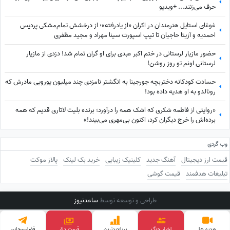
حرف می‌زنند... +ویدیو
غوغای استایل هنرمندان در اکران «از یادرفته»؛ از درخشش تمام‌مشکی پردیس
احمدیه و آزیتا حاجیان تا تیپ اسپورت سینا مهراد و مجید مظفری
حضور مازیار لرستانی در ختم اکبر عبدی برای او گران تمام شد! دزدی از مازیار
لرستانی اونم تو روز روشن!
حسادت کودکانه دختربچه جورجینا به انگشتر نامزدی چند میلیون یورویی مادرش که
رونالدو به او هدیه داده بود!
«روایتی از فاطمه شکری که اشک همه را درآورد؛ برنده بلیت لاتاری قدیم که همه
برده‌اش را خرج دیگران کرد، اکنون بی‌مهری می‌بیند!»
وب گردی
قیمت ارز دیجیتال
آهنگ جدید
کلینیک زیبایی
خرید بک لینک
پالاز موکت
تبلیغات هدفمند
قیمت گوشی
طراحی و توسعه توسط
ساعدنیوز
ویدیو ها
اخبار جنگ
پربازدید‌ترین
قیمت طلا
فضای‌مجازی