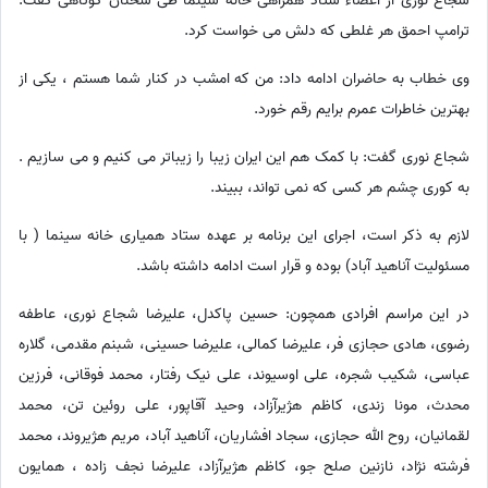
شجاع نوری از اعضاء ستاد همراهی خانه سینما طی سخنان کوتاهی گفت:
ترامپ احمق هر غلطی که دلش می خواست کرد.
وی خطاب به حاضران ادامه داد: من که امشب در کنار شما هستم ، یکی از
بهترین خاطرات عمرم برایم رقم خورد.
شجاع نوری گفت: با کمک هم این ایران زیبا را زیباتر می کنیم و می سازیم .
به کوری چشم هر کسی که نمی تواند، ببیند.
لازم به ذکر است، اجرای این برنامه بر عهده ستاد همیاری خانه سینما ( با
مسئولیت آناهید آباد) بوده و قرار است ادامه داشته باشد.
در این مراسم افرادی همچون: حسین پاکدل، علیرضا شجاع نوری، عاطفه
رضوی، هادی حجازی فر، علیرضا کمالی، علیرضا حسینی، شبنم مقدمی، گلاره
عباسی، شکیب شجره، علی اوسیوند، علی نیک رفتار، محمد فوقانی، فرزین
محدث، مونا زندی، کاظم هژیرآزاد، وحید آقاپور، علی روئین تن، محمد
لقمانیان، روح الله حجازی، سجاد افشاریان، آناهید آباد، مریم هژیروند، محمد
فرشته نژاد، نازنین صلح جو، کاظم هژیرآزاد، علیرضا نجف زاده ، همایون