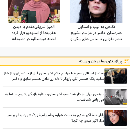
نگاهی به تیپ و استایل
المیرا شریفی‌مقدم با دیدن
هنرمندان حاضر در مراسم تشییع
عقرب‌ها از استودیو فرار کرد؛
ناصر تقوایی با لباس های رنگی و
لحظه غیرمنتظره در «صبحانه
سفید به سفارش همسر آن
ایرانی» + ویدئو
مرحوم/ محسن شریفیان، شهاب
حسینی، مارال بنی آدم، ستاره
پربازدید‌ترین‌ها در هنر و رسانه
اسکندری و...
ببینید| لحظاتی همراه با مراسم ختم اکبر عبدی قبل از خاکسپاری؛ از شال
سفید رنگ همسر آقای بازیگر تا دلداری دادن همسر سابق و دختر
محمدرضا شریفی‌نیا
سینمای ایران عزادار شد؛ عمو اکبر عبدی، ستاره بازیگری تاریخ سینما به
دیار باقی شتافت...
پایان تلخ اکبر عبدی به دست شراره رخام رقم خورد/ شراره رخام بر سر
مزار اکبر عبدی چه کرد؟