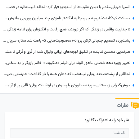
المیرا شریفی‌مقدم با دیدن عقرب‌ها از استودیو فرار کرد؛ لحظه غیرمنتظره در «صبحانه ایرانی» + ویدئو
حسادت کودکانه دختربچه جورجینا به انگشتر نامزدی چند میلیون یورویی مادرش که رونالدو به او هدیه داده بود!
5 جذابیت واقعی در زندگی که اگر نبودند، هیچ رقابت و انگیزه‌ای برای ادامه زندگی وجود نداشت! آخریش از همه مهم‌تره!
پشت‌پرده تصمیم جنجالی ترلان پروانه؛ محدودیت‌هایی که باعث شد ستاره سریال «بامداد خمار» دور رفیق‌بازی را خط بکشد!
هنرنمایی محسن تنابنده در تلفیق لهجه‌های ایرانی وایرال شد؛ از لُری و تُرکی تا مشهدی، مازندرانی و فارسی دری + ویدئو
تغییر چهره دهه شصتی ماهور الوند برای فیلم «عنکبوت»؛ خانم بازیگر را به سختی می‌توان شناخت + عکس
لحظاتی از پشت‌صحنه رویای نیمه‌شب که دهان همه را باز گذاشت؛ هنرنمایی حیرت‌انگیز و جانانه روزبه حصاری بدون بدلکار!+ویدیو
خوش‌گذرانی زمستانی سپیده خداوردی با پسرش در ارتفاعات برفی؛ قابی پر از آرامش در دل طبیعت
نظرات
نظر خود را به اشتراک بگذارید