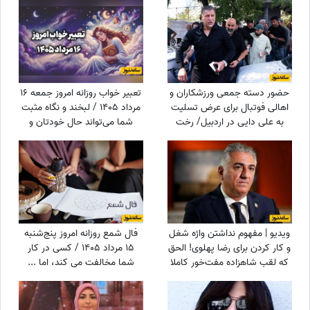
حضور دسته جمعی ورزشکاران و
تعبیر خواب روزانه امروز جمعه 16
اهالی فوتبال برای عرض تسلیت
مرداد 1405 / لبخند و نگاه مثبت
به علی دایی در اردبیل/ رخت
شما می‌تواند حال خودتان و
عزای شهریار فوتبال ایران در مقام
اطرافیانتان را بهتر کند
اقوام درجه یک+عکس
ویدیو | مفهوم نداشتن واژه شغل
فال شمع روزانه امروز پنج‌شنبه
و کار کردن برای رضا پهلوی! الحق
15 مرداد 1405 / کسی در کار
که لقب شاهزاده مفت‌خور کاملا
شما مخالفت می کند، اما ...
برازنده توئه