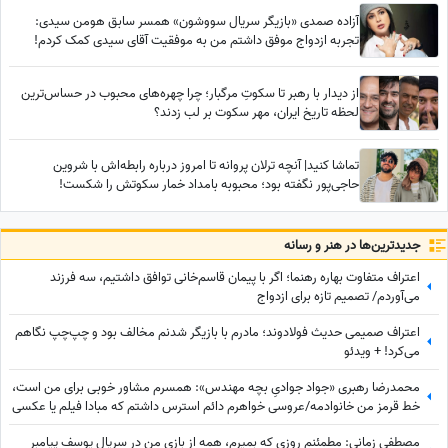
آزاده صمدی «بازیگر سریال سووشون» همسر سابق هومن سیدی:
تجربه ازدواج موفق داشتم من به موفقیت آقای سیدی کمک کردم!
هیچوقت آرزوم مادر شدن نبود خودخواهم همینه که هست!
از دیدار با رهبر تا سکوتِ مرگبار؛ چرا چهره‌های محبوب در حساس‌ترین
لحظه تاریخ ایران، مهر سکوت بر لب زدند؟
تماشا کنید| آنچه ترلان پروانه تا امروز درباره رابطه‌اش با شروین
حاجی‌پور نگفته بود؛ محبوبه بامداد خمار سکوتش را شکست!
جدید‌ترین‌ها در هنر و رسانه
اعتراف متفاوت بهاره رهنما؛ اگر با پیمان قاسم‌خانی توافق داشتیم، سه فرزند
می‌آوردم/ تصمیم تازه برای ازدواج
اعتراف صمیمی حدیث فولادوند؛ مادرم با بازیگر شدنم مخالف بود و چپ‌چپ نگاهم
می‌کرد! + ویدئو
محمدرضا رهبری «جواد جوادیِ بچه مهندس»: همسرم مشاور خوبی برای من است،
خط قرمز من خانوادمه/عروسی خواهرم دائم استرس داشتم که مبادا فیلم یا عکسی
از من گرفته شود و بعدا برای من دردسر ایجاد کند!
مصطفی زمانی: مطمئنم روزی که بمیرم، همه از بازی من در سریال یوسف پیامبر