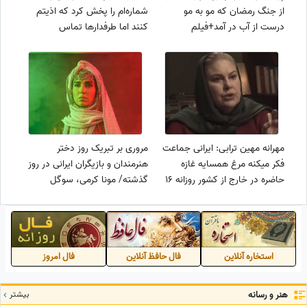
از جنگ رمضان که مو به مو
شماره‌ام را پخش کرد که اذیتم
درست از آب در آمد+فیلم
کنند اما طرفدارها تماس
می‌گرفتند
مهرانه مهین ترابی: ایرانی جماعت
مروری بر تبریک روز دختر
فکر میکنه مرغ همسایه غازه
هنرمندان و بازیگران ایرانی در روز
حاضره در خارج از کشور روزانه 16
گذشته/ مونا کرمی، سوگل
ساعت کار کنه ولی مملکت
طهماسبی، مژده لواسانی، پردیس
خودش دائم غر می زنه!+فیلم
احمدیه و...
استخاره آنلاین
فال حافظ آنلاین
فال امروز
هنر و رسانه
بیشتر