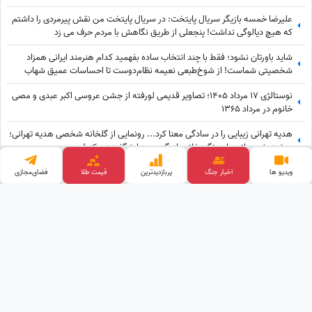
علیرضا خمسه بازیگر سریال پایتخت: در سریال پایتخت من نقش پیرمردی را داشتم
که هیچ دیالوگی نداشت! پنجعلی از طریق نگاهش با مردم حرف می زد
شاید باورتان نشود؛ فقط با چند انتخاب ساده بفهمید کدام هنرمند ایرانی همزاد
شخصیتی شماست! از شوخ‌طبعی نعیمه نظام‌دوست تا احساسات عمیق شهاب
حسینی؛ شما شبیه کدام‌یک هستید؟
نوستالژی 17 مرداد 1405؛ تصاویر قدیمی لورفته از جشن عروسی اکبر عبدی و مصی
خانوم در مرداد 1365
هدیه تهرانی زیبایی را در سادگی معنا کرد... رونمایی از گلخانه شخصی هدیه تهرانی؛
بهشت شمعدانی‌های رنگی خانم بازیگر همه را شگفت‌زده کرد!
گریم متفاوت پوریا پورسرخ در «اعتراف می‌کنم» + همه آنچه درباره این سریال
ویدیو ها
اخبار جنگ
پربازدید‌ترین
قیمت طلا
فضای‌مجازی
پلیسی باید بدانید
وب گردی
قیمت ارز دیجیتال
کلینیک زیبایی
خرید بک لینک
آهنگ جدید
پالاز موکت
قیمت گوشی
تبلیغات هدفمند
طراحی و توسعه توسط
ساعدنیوز