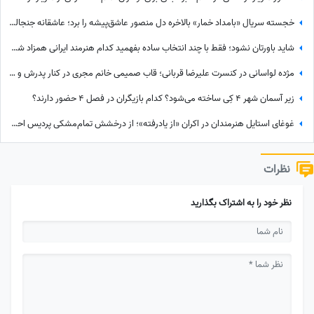
خجسته سریال «بامداد خمار» بالاخره دل منصور عاشق‌پیشه را برد؛ عاشقانه جنجالی عموزاده‌های چشم‌رنگی که ارزش دیدن داره
شاید باورتان نشود؛ فقط با چند انتخاب ساده بفهمید کدام هنرمند ایرانی همزاد شخصیتی شماست! از شوخ‌طبعی نعیمه نظام‌دوست تا احساسات عمیق شهاب حسینی؛ شما شبیه کدام‌یک هستید؟
مژده لواسانی در کنسرت علیرضا قربانی؛ قاب صمیمی خانم مجری در کنار پدرش و خواننده محبوب
زیر آسمان شهر 4 کِی ساخته می‌شود؟ کدام بازیگران در فصل 4 حضور دارند؟
غوغای استایل هنرمندان در اکران «از یادرفته»؛ از درخشش تمام‌مشکی پردیس احمدیه و آزیتا حاجیان تا تیپ اسپورت سینا مهراد و مجید مظفری
نظرات
نظر خود را به اشتراک بگذارید