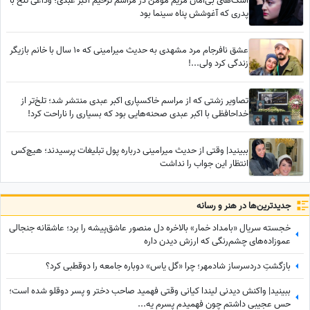
اشک‌های بی‌امان مریم مؤمن در مراسم ترحیم اکبر عبدی؛ وداعی تلخ با
پدری که آغوشش پناه سینما بود
عشق نافرجام مرد مشهدی به حدیث میرامینی که 10 سال با خانم بازیگر
زندگی کرد ولی...!
تصاویر زشتی که از مراسم خاکسپاری اکبر عبدی منتشر شد؛ تلخ‌تر از
خداحافظی با اکبر عبدی صحنه‌هایی بود که بسیاری را ناراحت کرد!
ببینید| وقتی از حدیث میرامینی درباره پول تبلیغات پرسیدند؛ هیچ‌کس
انتظار این جواب را نداشت
جدید‌ترین‌ها در هنر و رسانه
خجسته سریال «بامداد خمار» بالاخره دل منصور عاشق‌پیشه را برد؛ عاشقانه جنجالی
عموزاده‌های چشم‌رنگی که ارزش دیدن داره
بازگشتِ دردسرساز شادمهر؛ چرا «گل یاس» دوباره جامعه را دو‌قطبی کرد؟
ببینید| واکنش دیدنی لیندا کیانی وقتی فهمید صاحب دختر و پسر دوقلو شده است؛
حس عجیبی داشتم چون فهمیدم پسرم یه...