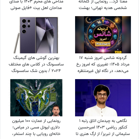
معنا کرد... رونمایی از گلخانه
مداحی های محرم 1403 با صدای
شخصی هدیه تهرانی؛ بهشت
مداحان اهل بیت +فایل صوتی
شمعدانی‌های رنگی خانم بازیگر
همه را شگفت‌زده کرد!
گردونه شانس امروز شنبه 17
بهترین گوشی های گیمینگ
مرداد 1405؛ تغییری که امروز رخ
سامسونگ در کلاس های مختلف
می‌دهد، در نگاه اول غیرمنتظره
2024 / بدون شک سامسونگ
است اما ...
S24 Ultra در حال حاضر
قدرتمندترین گوشی سامسونگ
برای گیمینگ در بازار است
نگاهی به چیدمان اتاق رتبه 1
رونمایی از عمارت 100 میلیون
کنکور ریاضی 1403 امیرحسین
دلاری لیونل مسی در میامی؛
سلیمانی از تبریز/ از ارگ هنری تا
خانه‌ای رویایی با چند استخر،