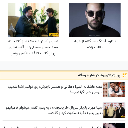
نشد یک ریاضیدان، ماشین
سینمای خانگی و گاراژ بزرگ!
حساب ساده
دانلود آهنگ همگناه از عماد
تصویر کمتر دیده‌شده از کتابخانه
طالب زاده
سید حسن خمینی؛ از قفسه‌های
پر از کتاب تا قاب عکس رهبر
شهید
پربازدید‌ترین‌ها در هنر و رسانه
قصه عاشقانه المیرا دهقانی و همسر تاجرش: روز تولدم آشنا شدیم،
عروسی هم نگرفتیم...!
سینا مهراد بازیگر سریال «از یادرفته» : به پدرم گفتم میخوام فامیلیمو
تغییر بدم 1 دقیقه سکوت کرد و گفت...