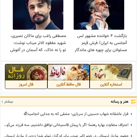
معصومه، اما...
بازگشت 4 خواننده مشهور لس
مصطفی راغب برای ماکان نصیری،
آنجلسی به ایران/ فرش قرمز
شهید مفقود الاثر میناب نوشت:
مسئولان برای چهره های ماندگار
تو را نه خاک، که آسمان در آغوش
موسیقی+عکس
گرفت
استخاره آنلاین
فال حافظ آنلاین
فال امروز
هنر و رسانه
بیشتر
فرار عاشقانه شهاب حسینی از سربازی؛ عشقی که به جدایی انجامید🥀
اعتراف متفاوت بهاره رهنما؛ اگر با پیمان قاسم‌خانی توافق داشتیم، سه فرزند می‌آوردم/ تصمیم تازه برای ازدواج
حضور مازیار لرستانی در ختم اکبر عبدی برای او گران تمام شد! دزدی از مازیار لرستانی اونم تو روز روشن!