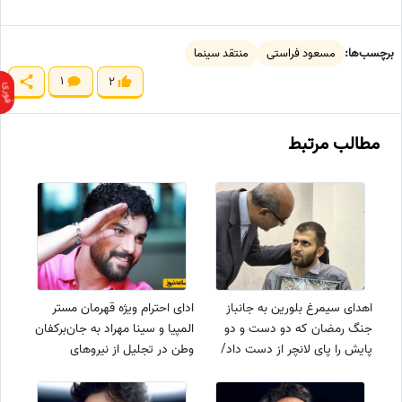
برچسب‌ها:
مسعود فراستی
منتقد سینما
1
2
مطالب مرتبط
اهدای سیمرغ بلورین به جانباز
ادای احترام ویژه قهرمان مستر
جنگ رمضان که دو دست و دو
المپیا و سینا مهراد به جان‌برکفان
پایش را پای لانچر از دست داد/
وطن در تجلیل از نیروهای
سعید نجاتی: نیت کرده بودم تمام
مسلح+فیلم
تندیس‌هایم را بدهم به حضرت