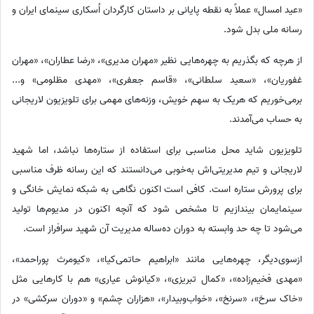
«عید امسال» عملاً به نقطه پایانی بر داستان کارگردان اُسکاری سینمای ایران و
رسانه ملی بدل شود.
از هرچه که بگذریم به چهره‌هایی نظیر «مهران مدیری»، «رضا عطاران»، «مهران
غفوریان»، «سعید سلطانی»، «قاسم جعفری»، «مهدی مظلومی» و...
برمی‌خوریم که هریک به سهم خویش، وزنه‌های مهمی برای تلویزیون لاریجانی
به حساب می‌آمدند.
تلویزیون شاید محل مناسبی برای استفاده از ستاره‌ها نباشد، اما شهید
لاریجانی و تیم مدیریتی‌اش به‌خوبی می‌دانستند که این رسانه ظرف مناسبی
برای پرورش ستاره است. کافی است اکنون نگاهی به شبکه نمایش خانگی و
سینمایمان بیندازیم تا مشخص شود که آنچه اکنون در مدیوم‌ها تولید
می‌شود تا چه حد وابسته به دوران ده‌ساله مدیریت آن شهید سرافراز است.
ازسوی‌دیگر، چهره‌هایی مانند «ابراهیم حاتمی‌کیا»، «کیومرث پوراحمد»،
«مهدی فخیم‌زاده»، «کمال تبریزی»، «کیانوش عیاری» هم با کارهایی مثل
«خاک سرخ»، «سرنخ»، «خواب‌وبیدار»، «هزاران چشم» و «دوران سرکشی» در