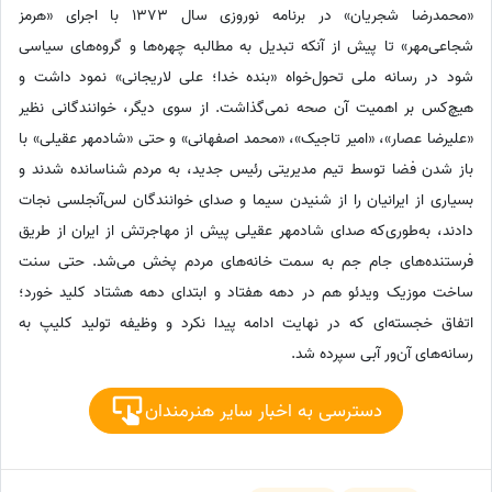
«محمدرضا شجریان» در برنامه نوروزی سال 1373 با اجرای «هرمز
شجاعی‌مهر» تا پیش از آنکه تبدیل به مطالبه چهره‌ها و گروه‌های سیاسی
شود در رسانه ملی تحول‌خواه «بنده خدا؛ علی لاریجانی» نمود داشت و
هیچ‌کس بر اهمیت آن صحه نمی‌گذاشت. از سوی دیگر، خوانندگانی نظیر
«علیرضا عصار»، «امیر تاجیک»، «محمد اصفهانی» و حتی «شادمهر عقیلی» با
باز شدن فضا توسط تیم مدیریتی رئیس جدید، به مردم شناسانده شدند و
بسیاری از ایرانیان را از شنیدن سیما و صدای خوانندگان لس‌آنجلسی نجات
دادند، به‌طوری‌که صدای شادمهر عقیلی پیش از مهاجرتش از ایران از طریق
فرستنده‌های جام جم به سمت خانه‌های مردم پخش می‌شد. حتی سنت
ساخت موزیک ویدئو هم در دهه هفتاد و ابتدای دهه هشتاد کلید خورد؛
اتفاق خجسته‌ای که در نهایت ادامه پیدا نکرد و وظیفه تولید کلیپ به
رسانه‌های آن‌ور آبی سپرده شد.
دسترسی به اخبار سایر هنرمندان