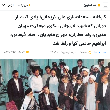
ساعدنیوز
●
درباره ما
●
کارخانه استعدادسازی علی لاریجانی؛ یادی کنیم از
دورانی که شهید لاریجانی سکوی موفقیت مهران
مدیری، رضا عطاران، مهران غفوریان، اصغر فرهادی،
ابراهیم حاتمی کیا و رفقا شد
هنر و رسانه
سه شنبه، 08 اردیبهشت 1405
ID
کد خبر 537362