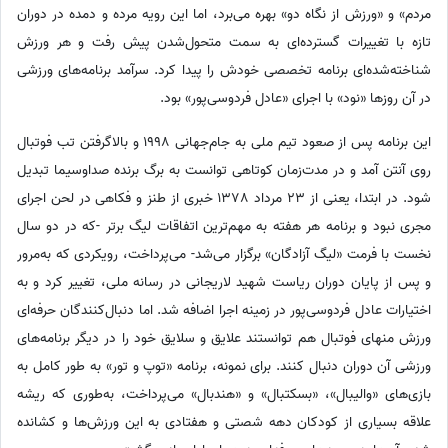
مردم» و «ورزش از نگاه دو» بهره می‌برد، اما این رویه مرده و دمده در دوران
تازه با تغییرات گسترده‌ای به سمت متحول‌شدن پیش رفت و هر ورزش
شناخته‌شده‌ای برنامه تخصصی خودش را پیدا کرد. سرآمد برنامه‌های ورزشی
در آن روزها «نود» با اجرای «عادل فردوسی‌پور» بود.
این برنامه پس از صعود تیم ملی به جام‌جهانی 1998 و بالاگرفتن تب فوتبال
روی آنتن آمد و در مدت‌زمان کوتاهی توانست به برگ برنده صداوسیما تبدیل
شود. در ابتدا، یعنی از 23 مرداد 1378 خبری از طنز و فکاهی در لحن اجرای
مجری نبود و برنامه هر هفته به مهم‌ترین اتفاقات لیگ برتر -که در دو سال
نخست با فرمت «لیگ آزادگان» برگزار می‌شد- می‌پرداخت، رویکردی که به‌مرور
و پس از پایان دوران ریاست شهید لاریجانی در رسانه ملی، تغییر کرد و به
اختیارات عادل فردوسی‌پور در زمینه اجرا اضافه شد. اما دنبال‌کنندگان حرفه‌ای
ورزش منهای فوتبال هم توانستند علایق و سلایق خود را در دیگر برنامه‌های
ورزشی آن دوران دنبال کنند. برای نمونه، برنامه «توپ و تور» به طور کامل به
بازی‌های «والیبال»، «بسکتبال» و «هندبال» می‌پرداخت، به‌طوری که ریشه
علاقه بسیاری از کودکان دهه شصتی و هفتادی به این ورزش‌ها و کشانده