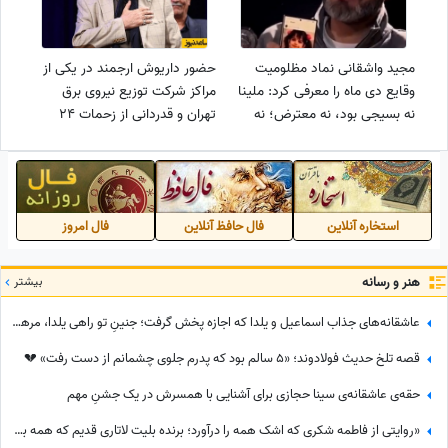
مجید واشقانی نماد مظلومیت
حضور داریوش ارجمند در یکی از
وقایع دی ماه را معرفی کرد: ملینا
مراکز شرکت توزیع نیروی برق
نه بسیجی بود، نه معترض؛ نه
تهران و قدردانی از زحمات 24
اتوبوسی آتش زد و نه در
ساعته کارکنان زحمتکش+فیلم
درگیری‌ها شرکت داشت...+فیلم
استخاره آنلاین
فال حافظ آنلاین
فال امروز
هنر و رسانه
بیشتر
عاشقانه‌های جذاب اسماعیل و یلدا که اجازه پخش گرفت؛ جنینِ تو راهی یلدا، مرهم زخم‌های سینا مهراد شد!
قصه تلخ حدیث فولادوند؛ «5 سالم بود که پدرم جلوی چشمانم از دست رفت» 💔
حقه‌ی عاشقانه‌ی سینا حجازی برای آشنایی با همسرش در یک جشنِ مهم
«روایتی از فاطمه شکری که اشک همه را درآورد؛ برنده بلیت لاتاری قدیم که همه برده‌اش را خرج دیگران کرد، اکنون بی‌مهری می‌بیند!»