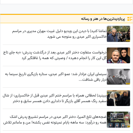
سینا مهراد شد!
پربازدید‌ترین‌ها در هنر و رسانه
تماشا کنید| با دیدن این ویدیو دلیل غیبت مهران مدیری در مراسم
خاکسپاری اکبر عبدی رو متوجه می شوید
درخواست متفاوت دختر اکبر عبدی بعد از درگذشت پدرش؛ «به جای تاج
گل این کار را انجام دهید» / وصیتی که همه را غافلگیر کرد
سینمای ایران عزادار شد؛ عمو اکبر عبدی، ستاره بازیگری تاریخ سینما به
دیار باقی شتافت...
ببینید| لحظاتی همراه با مراسم ختم اکبر عبدی قبل از خاکسپاری؛ از شال
سفید رنگ همسر آقای بازیگر تا دلداری دادن همسر سابق و دختر
محمدرضا شریفی‌نیا
ضجه‌های تلخ المیرا، دختر اکبر عبدی در مراسم تشییع پدرش اشک
همه رو درآورد: سه ماهه بابام نمیتونه نفس بکشه! من و مامانم تلاش
کردیم خوب بشه ولی... به من تسلیت نگید!