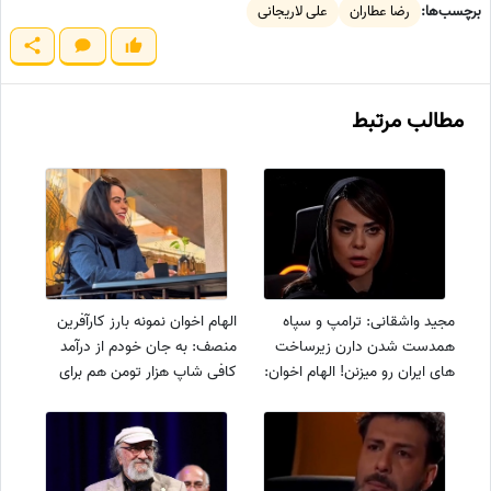
برچسب‌ها:
رضا عطاران
علی لاریجانی
مطالب مرتبط
مجید واشقانی: ترامپ و سپاه
الهام اخوان نمونه بارز کارآفرین
همدست شدن دارن زیرساخت
منصف: به جان خودم از درآمد
های ایران رو میزنن! الهام اخوان:
کافی شاپ هزار تومن هم برای
اینترنشنال گفته اینو؟+فیلم
خودم برنداشتم راس یکم حقوق
ها رو واریز می کنم+فیلم