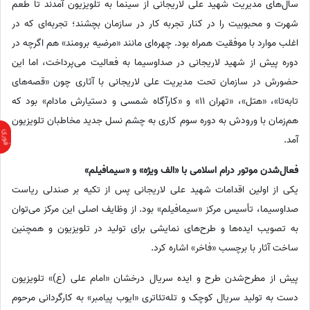
سال‌های مدیریت شهید علی لاریجانی از سینما به تلویزیون آمدند تا طعم
شهرت و محبوبیت را در کنار تجربه کار در سازمان بچشند؛ تجربه‌ای که در
اغلب موارد با موفقیت همراه بود. چهره‌ای مانند «مرضیه برومند» هم اگرچه در
دوره پیش از شهید لاریجانی در صداوسیما به فعالیت می‌پرداخت، اما این
حضورش در سازمان تحت مدیریت علی لاریجانی با آثاری چون «قصه‌های
تابه‌تا»، «هتل»، «تهران 11» و «کارآگاه شمسی و دستیارش مادام» بود که
هم‌زمان با ورودش به دوره سوم کاری به چشم نسل جدید مخاطبان تلویزیون
آمد.
فعال‌شدن موتور درام اسلامی با «الف ویژه» و «سیمافیلم»
یکی از اولین اقدامات شهید علی لاریجانی پس از تکیه بر صندلی ریاست
صداوسیما، تأسیس مرکز «سیمافیلم» بود. از وظایف اصلی این مرکز می‌توان
به تصویب ایده‌ها و طرح‌های نمایشی برای تولید در تلویزیون و همچنین
ساخت آثار با برچسب «فاخر» اشاره کرد.
پیش از مطرح‌شدن طرح و ایده سریال درخشان «امام علی (ع)» تلویزیون
دست به تولید سریال کوچک و تله‌تئاتری «ایوب پیامبر» به کارگردانی مرحوم