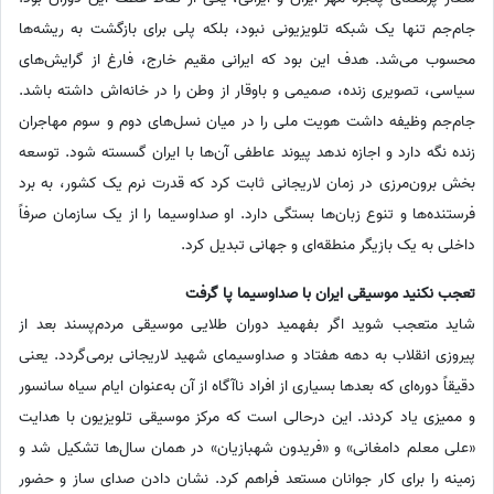
جام‌جم تنها یک شبکه‌ تلویزیونی نبود، بلکه پلی برای بازگشت به ریشه‌ها
محسوب می‌شد. هدف این بود که ایرانی مقیم خارج، فارغ از گرایش‌های
سیاسی، تصویری زنده، صمیمی و باوقار از وطن را در خانه‌اش داشته باشد.
جام‌جم وظیفه داشت هویت ملی را در میان نسل‌های دوم و سوم مهاجران
زنده نگه دارد و اجازه ندهد پیوند عاطفی آن‌ها با ایران گسسته شود. توسعه‌
بخش برون‌مرزی در زمان لاریجانی ثابت کرد که قدرت نرم یک کشور، به برد
فرستنده‌ها و تنوع زبان‌ها بستگی دارد. او صداوسیما را از یک سازمان صرفاً
داخلی به یک بازیگر منطقه‌ای و جهانی تبدیل کرد.
تعجب نکنید موسیقی ایران با صداوسیما پا گرفت
شاید متعجب شوید اگر بفهمید دوران طلایی موسیقی مردم‌پسند بعد از
پیروزی انقلاب به دهه هفتاد و صداوسیمای شهید لاریجانی برمی‌گردد. یعنی
دقیقاً دوره‌ای که بعدها بسیاری از افراد ناآگاه از آن به‌عنوان ایام سیاه سانسور
و ممیزی یاد کردند. این درحالی است که مرکز موسیقی تلویزیون با هدایت
«علی معلم دامغانی» و «فریدون شهبازیان» در همان سال‌ها تشکیل شد و
زمینه را برای کار جوانان مستعد فراهم کرد. نشان دادن صدای ساز و حضور