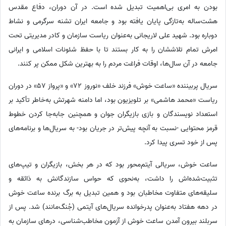
بودن به امری بی‌اهمیت تبدیل شده است. در آن دوران، دفاع مقدس
هشت‌ساله به‌تازگی پایان یافته بود و جامعه ایران تشنه سرگرمی و نشاط
دوباره بود. شهید علی لاریجانی به‌عنوان ریاست سازمان و کادر مدیریتی تحت
امرش تمام تلاششان را به کار بستند تا با حفظ شئونات اسلامی و ایرانی
جامعه در آن سال‌ها، اوقات فراغت مردم را به بهترین شکل ممکن پر کنند.
سریال پربیننده «ساعت خوش» فرزند خلف «نوروز 72» و «پرواز 57» در دوران
ریاست «محمد هاشمی» بر تلویزیون بود، اما دامنه شهرتش به‌خاطر تأکید بر
استعداد نویسندگان و بازی بازیگران جوان و همچنین جابه‌جا کردن خطوط
قرمز محتوایی -نسبت به آنچه پیش‌تر در جریان بود- به سریال‌ها و برنامه‌های
پس از خود تسری پیدا کرد.
ساعت خوش، سریالی آیتم‌محور بود که در هر بخش، بازیگران و تیپ‌های
تثبیت‌شده‌اش را داشت، به‌نحوی که حواس سازندگانش به ذائقه و
سلیقه‌های متفاوت مخاطبان بود و همین تبدیل به برگ برنده ساعت خوش
در دهه هفتاد به‌عنوان پدرخوانده سریال‌های آیتمی (جُنگ‌مانند) شد. پس از
سربلند بیرون آمدن ساعت خوش از آزمون مخاطب‌شناسی، درهای سازمان به