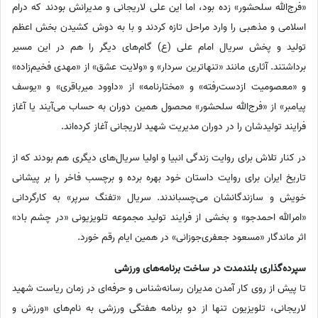
«فرج‌الله سلحشور» ‌زده بود، اما این علی لاریجانی و مدیرانش بودند که درام
اسلامی و مذهبی را وارد مراحل تازه کردند و با به دوش کشیدن بخش اعظم
تولید و پخش سریال امام علی (ع) گام‌های دیگر را هم در این مسیر
برداشتند. آثاری مانند «تنهاترین سردار» و «ولایت عشق» از «مهدی فخیم‌زاده»
و «معصومیت ازدست‌رفته» و «مختارنامه» از «داوود میرباقری» و «یوسف
پیامبر» از «فرج‌الله سلحشور» محصول همین دوران به حساب می‌آیند یا آغاز
فرایند تولیدشان را در دوران مدیریت شهید لاریجانی آغاز کرده‌اند.
در کنار تلاش برای روایت زندگی انبیا و اولیا سریال‌های دیگری هم بودند که از
تاریخ ایران برای روایت داستان خود بهره برده و برچسب فاخر را بر پیشانی
خویش و سازندگانشان می‌چسباندند. سریال «تفنگ سرپر» به کارگردانی
«امرالله احمدجو» و بخشی از فرایند تولید مجموعه تلویزیونی «در چشم باد»
اثر ماندگار «مسعود جعفری‌جوزانی» در همین ایام رقم خورد.
سپرده‌گذاری بلندمدت در ساخت برنامه‌های ورزشی
تا پیش از روی کار آمدن مدیران رسانه‌شناس و حرفه‌ای در زمان ریاست شهید
لاریجانی، تلویزیون تنها از دو برنامه هفتگی ورزشی به نام‌های «ورزش و