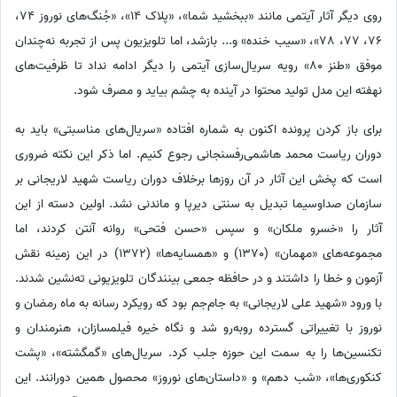
روی دیگر آثار آیتمی مانند «ببخشید شما»، «پلاک 14»، «جُنگ‌های نوروز 74،
76، 77، 78»، «سیب خنده» و... بازشد، اما تلویزیون پس از تجربه نه‌چندان
موفق «طنز 80» رویه سریال‌سازی آیتمی را دیگر ادامه نداد تا ظرفیت‌های
نهفته این مدل تولید محتوا در آینده به چشم بیاید و مصرف شود.
برای باز کردن پرونده اکنون به شماره افتاده «سریال‌های مناسبتی» باید به
دوران ریاست محمد هاشمی‌رفسنجانی رجوع کنیم. اما ذکر این نکته ضروری
است که پخش این آثار در آن روزها برخلاف دوران ریاست شهید لاریجانی بر
سازمان صداوسیما تبدیل به سنتی دیرپا و ماندنی نشد. اولین دسته از این
آثار را «خسرو ملکان» و سپس «حسن فتحی» روانه آنتن کردند، اما
مجموعه‌های «مهمان» (1370) و «همسایه‌ها» (1372) در این زمینه نقش
آزمون و خطا را داشتند و در حافظه جمعی بینندگان تلویزیونی ته‌نشین شدند.
با ورود «شهید علی لاریجانی» به جام‌جم بود که رویکرد رسانه به ماه رمضان و
نوروز با تغییراتی گسترده روبه‌رو شد و نگاه خیره فیلمسازان، هنرمندان و
تکنسین‌ها را به سمت این حوزه جلب کرد. سریال‌های «گمگشته»، «پشت
کنکوری‌ها»، «شب دهم» و «داستان‌های نوروز» محصول همین دورانند. این