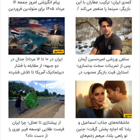
کمدی ایران؛ ترکیب عطاران با این
پیام انگیزشی امروز جمعه 16
بازیگر، سینما را منفجر می‌کند /
مرداد 1405 برای متولدین فروردین
جایگزین مهناز افشار کیست؟
تا اسفند: امروز زمان درخشیدن
توست + ویدئو
سلفی ورزشی امیرحسین آرمان
ایران در 10 تا 16 مرداد| جدال در
پس از تمرینات سخت بدنسازی؛
دو جبهه؛ از مقابله با فشار
استایل فیت بازیگر محبوب در
دیپلماتیک آمریکا تا تلاش فشرده
باشگاه
دولت برای حل ناترازی برق
عاشقانه‌های جذاب اسماعیل و
از پیشتازی تا تعلل؛ چرا ایران
یلدا که اجازه پخش گرفت؛ جنینِ
فرصت طلایی توسعه فیبر نوری را
تو راهی یلدا، مرهم زخم‌های
از دست داد؟