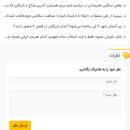
بغض سنگین هنرمندان در مراسم ختم مریم همتیان؛ آخرین وداع با بازیگری که در 33سالگی تسلیم سرطان شد / از سامان صفاری و ستاره اسکندری تا مسعود فراستی و هانیه غلامی در سوگ بازیگر فقید
ببینید| از علی مصفا در «لیلا» تا «بامداد خمار»؛ شباهت سکانس جوجه‌کباب بامداد خمار و لیلا سوژه شد
زیر آسمان شهر 4 کِی ساخته می‌شود؟ کدام بازیگران در فصل 4 حضور دارند؟
شاید باورتان نشود؛ فقط با چند انتخاب ساده بفهمید کدام هنرمند ایرانی همزاد شخصیتی شماست! از شوخ‌طبعی نعیمه نظام‌دوست تا احساسات عمیق شهاب حسینی؛ شما شبیه کدام‌یک هستید؟
نظرات
نظر خود را به اشتراک بگذارید
ارسال نظر