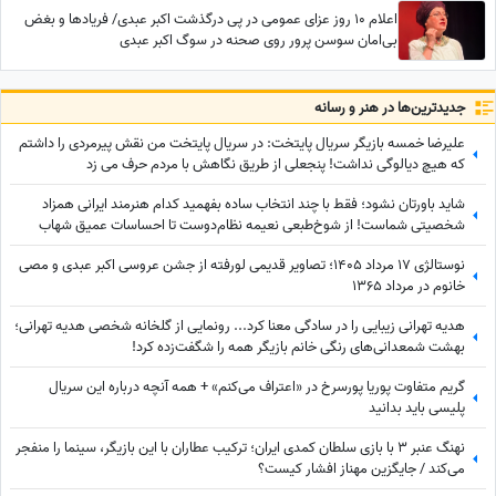
اعلام 10 روز عزای عمومی در پی درگذشت اکبر عبدی/ فریادها و بغض
بی‌امان سوسن پرور روی صحنه در سوگ اکبر عبدی
جدید‌ترین‌ها در هنر و رسانه
علیرضا خمسه بازیگر سریال پایتخت: در سریال پایتخت من نقش پیرمردی را داشتم
که هیچ دیالوگی نداشت! پنجعلی از طریق نگاهش با مردم حرف می زد
شاید باورتان نشود؛ فقط با چند انتخاب ساده بفهمید کدام هنرمند ایرانی همزاد
شخصیتی شماست! از شوخ‌طبعی نعیمه نظام‌دوست تا احساسات عمیق شهاب
حسینی؛ شما شبیه کدام‌یک هستید؟
نوستالژی 17 مرداد 1405؛ تصاویر قدیمی لورفته از جشن عروسی اکبر عبدی و مصی
خانوم در مرداد 1365
هدیه تهرانی زیبایی را در سادگی معنا کرد... رونمایی از گلخانه شخصی هدیه تهرانی؛
بهشت شمعدانی‌های رنگی خانم بازیگر همه را شگفت‌زده کرد!
گریم متفاوت پوریا پورسرخ در «اعتراف می‌کنم» + همه آنچه درباره این سریال
پلیسی باید بدانید
نهنگ عنبر 3 با بازی سلطان کمدی ایران؛ ترکیب عطاران با این بازیگر، سینما را منفجر
می‌کند / جایگزین مهناز افشار کیست؟