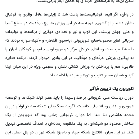
شدن آن‌ها به عرصه‌های حرفه‌ای به همان ایام بازمی‌گشت.
در واقع، اگر انیمه فوتبالیست‌ها باعث شد تا ژاپنی‌ها علاقه وافری به فوتبال
نشان دهند و از کشوری درجه سه در این ورزش به اوج موفقیت در سطح آسیا
و حتی جهان برسند، این توپ و تور و تعدادی دیگری از برنامه‌ها و تولیدات
سریالی نظیر مجموعه‌های تلویزیونی «به‌سوی افتخار» و «کهنه‌سوار» بودند که
با حفظ مرجعیت رسانه‌ای در دل مرکز عریض‌وطویل جام‌جم کودکان ایران را
به پیگیری ورزش حرفه‌ای و موفقیت در این وادی امیدوار کردند. برنامه «دایره
طلایی» هم با پرداختن به ورزش کشتی نقش و سهمی ویژه در این میان ایفا
کرد و همان مسیر «توپ و تور» و «نود» را ادامه داد.
تلویزیون یک تریبون فراگیر
دوران ریاست علی لاریجانی بر صداوسیما را باید عصر تولد شبکه‌ها و توسعه‌
عمودی و افقی رسانه ملی دانست. اگرچه سنگ‌بنای شبکه‌ سه در اواخر دوران
محمد هاشمی بنا شد؛ اما دوران لاریجانی زمانی بود که تلویزیون از یک
ساختار محدود دو ‌شبکه‌ای، به یک منظومه‌ رسانه‌ای با اهداف تخصصی تبدیل
شد. در این میان، افتتاح شبکه چهار و به‌ویژه شبکه تهران دو بال اصلی این