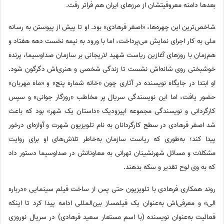
بعدها دامنه معروفیتشان از مرزهای ایران هم فراتر رفت.
شاخص‌ترین این چهره‌ها، «اصغر فرهادی» بود. او تا پیش از پیوستن به رسانه
ملی به کار اجرای نمایش می‌پرداخت، اما با ورود به نیمه نخست دهه هفتاد و
هم‌زمان با روزهای آغازین ریاست شهید لاریجانی بر سازمان صداوسیما، پرنده
خوشبختی روی شانه‌اش نشست تا زندگی شخصی و هنری‌اش دگرگون شود.
او ابتدا در جایگاه نویسنده در آثاری چون «خانه شماره پنج» و «ماه مهربان»
حضور یافت، اما این نویسندگی سریال پر مخاطب «روزگار جوانی» و سپس
کارگردانی و نویسندگی مجموعه اپیزودیک «داستان یک شهر» بود که باعث
شد اصغر فرهادی در سطح کارگردانان به نام تلویزیون شهرت و آوازه‌ای درخور
پیدا کند؛ به‌طوری که ریاست سازمان به‌خاطر تلاش‌های او برای روایت
مشکلات و مسائل شهرنشینان تهرانی به معاونانش در صداوسیما دستور داد
که به وی لوح تقدیر و سکه بدهند.
روند همکاری فرهادی با تلویزیون حتی پس از ساخت فیلم سینمایی «درباره
الی» و معرفی‌اش به‌عنوان یک فیلمساز بین‌المللی ادامه پیدا کرد تا اینکه
فعالیت به‌عنوان نویسنده (با اسم مستعار سعید فرهادی) در سریال نوروزی