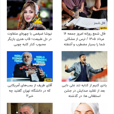
سینا مهراد و مجید مظفری
فال شمع روزانه امروز جمعه 16
نیوشا ضیغمی با چهره‌ای متفاوت
مرداد 1405 / ترس از مشکلی
در دل طبیعت؛ قاب هنری بازیگر
شما را بسیار مضطرب و آشفته
محبوب کنار کلبه چوبی
می‌کند، اما شما
یادی کنیم از کنایه تند علی دایی
آقای ظریف از بمب‌های آمریکایی
بعد از تقلید صدایش در جشن
که در دانشگاه تهران گفتید چه
استقلالی ها: در گذشته
خبر؟!
پادشاهان دلقک‌هایی داشتند که
وظیفه‌شان تقلید صدا و خنداندن
مردم بود+عکس