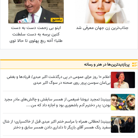
جذاب‌ترین زن جهان معرفی شد
اینو بی زحمت دست به دست
کنین برسه به دست سلطنت
طلبا؛ آخه ربع پهلوی تا حالا توی
دعوای محله‌ای هم شرکت نکرده
که آرزوی این چنینی براش
دارید!+ویدیو
پربازدید‌ترین‌ها در هنر و رسانه
اعلام 10 روز عزای عمومی در پی درگذشت اکبر عبدی/ فریادها و بغض
بی‌امان سوسن پرور روی صحنه در سوگ اکبر عبدی
ببینید| تمجید نیوشا ضیغمی از همسر سابقش و چالش‌های مادرِ مجرد
بودن: پدرِ دخترم آدم باشعوری بود و اجازه داد که من....
ببینید| لحظاتی همراه با مراسم ختم اکبر عبدی قبل از خاکسپاری؛ از شال
سفید رنگ همسر آقای بازیگر تا دلداری دادن همسر سابق و دختر
محمدرضا شریفی‌نیا