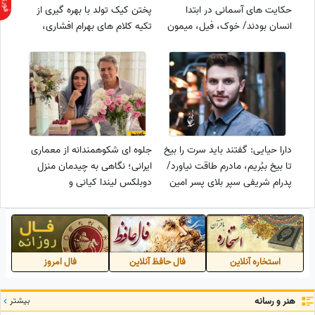
حکایت های آسمانی در ابتدا
پختن کیک تولد با بهره گیری از
انسان بودند/ خوک، فیل، میمون
تکیه کلام های بهرام افشاری،
و...+فیلم
محسن تنابنده و احمد مهران‌فر در
سریال پایتخت7/ من یلی بیمه
من جنگی بیمه!+فیلم
دارا حیایی: گفتند باید سرت را بیخ
جلوه ای شکوهمندانه از معماری
تا بیخ ببُریم، مادرم طاقت نیاورد/
ایرانی؛ نگاهی به چیدمان منزل
پدرام شریفی سپر بلای پسر امین
دوبلکس لیندا کیانی و
حیایی شد+فیلم
دوقلوهاش/ آلاچیق، صندلی
راکی، تذهیب گل و مرغ
میزپذیرایی، حوض 3 طبقه، فرش
اصیل ایرانی که قلب تپنده خانه
استخاره آنلاین
فال حافظ آنلاین
فال امروز
است!
هنر و رسانه
بیشتر