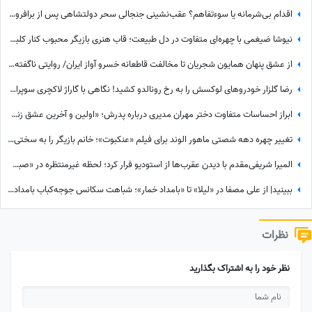
اقدام بی‌شرمانه یا سوءتفاهم؟ عقب‌نشینی جنجالی سحر دولتشاهی پس از برافروخته شدن غضب عمومی در پی استوری «اذان»!
نیوشا ضیغمی با چهره‌ای متفاوت در دل طبیعت؛ قاب هنری بازیگر محبوب کنار کلبه چوبی
از عشق پنهان همایون شجریان تا مخالفت قاطعانه خسرو آواز ایران/ روایتی ناگفته از رویایی که در سایه موسیقی ماند!
رضا گلزار خودروهای لوکسش را به رخ رونالدو کشید! نگاهی با گاراژ لاکچری سوپراستار سینمای ایران+عکس
ابراز احساسات متفاوت دختر مهران مدیری درباره پدرش؛ «اولین و آخرین عشق زندگی من بابامه» + ویدئو
تغییر چهره دهه شصتی ماهور الوند برای فیلم «عنکبوت»؛ خانم بازیگر را به سختی می‌توان شناخت + عکس
المیرا شریفی‌مقدم با دیدن عقرب‌ها از استودیو فرار کرد؛ لحظه غیرمنتظره در «صبحانه ایرانی» + ویدئو
ببینید| از علی مصفا در «لیلا» تا «بامداد خمار»؛ شباهت سکانس جوجه‌کباب بامداد خمار و لیلا سوژه شد
نظرات
نظر خود را به اشتراک بگذارید