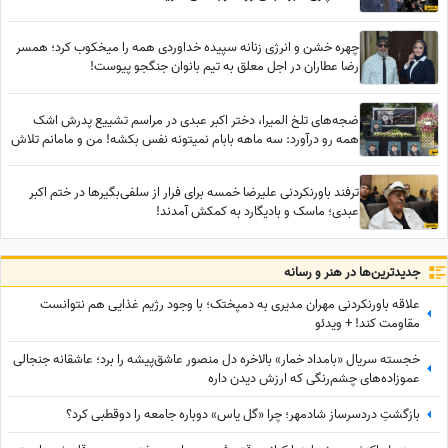
چهره خشن و انرژی زنانه سپیده خداوردی همه را میخکوب کرد؛ همسر
رضا عطاران در اجل معلق به تیم بانوان جنگجو پیوست!
ضجه‌های تلخ المیرا، دختر اکبر عبدی در مراسم تشییع پدرش اشک
همه رو درآورد: سه ماهه بابام نمیتونه نفس بکشه! من و مامانم تلاش
کردیم خوب بشه ولی... به من تسلیت نگید!
ترفند باورنکردنی علیرضا خمسه برای فرار از سلفی‌بگیرها در ختم اکبر
عبدی؛ ماسک و بادیگارد به کمکش آمدند!
جدید‌ترین‌ها در هنر و رسانه
علاقه باورنکردنی مهران مدیری به دمپختک؛ با وجود رژیم غذایی هم نتوانست
مقاومت کند! + ویدئو
خجسته سریال «بامداد خمار» بالاخره دل منصور عاشق‌پیشه را برد؛ عاشقانه جنجالی
عموزاده‌های چشم‌رنگی که ارزش دیدن داره
بازگشتِ دردسرساز شادمهر؛ چرا «گل یاس» دوباره جامعه را دو‌قطبی کرد؟