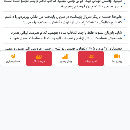
ببینید| واکنش دیدنی لیندا کیانی وقتی فهمید صاحب دختر و پسر دوقلو شده است؛
حس عجیبی داشتم چون فهمیدم پسرم یه...
علیرضا خمسه بازیگر سریال پایتخت: در سریال پایتخت من نقش پیرمردی را داشتم
که هیچ دیالوگی نداشت! پنجعلی از طریق نگاهش با مردم حرف می زد
شاید باورتان نشود؛ فقط با چند انتخاب ساده بفهمید کدام هنرمند ایرانی همزاد
شخصیتی شماست! از شوخ‌طبعی نعیمه نظام‌دوست تا احساسات عمیق شهاب
حسینی؛ شما شبیه کدام‌یک هستید؟
نوستالژی 17 مرداد 1405؛ تصاویر قدیمی لورفته از جشن عروسی اکبر عبدی و مصی
خانوم در مرداد 1365
ویدیو ها
اخبار جنگ
پربازدید‌ترین
قیمت دلار
فضای‌مجازی
هدیه تهرانی زیبایی را در سادگی معنا کرد... رونمایی از گلخانه شخصی هدیه تهرانی؛
بهشت شمعدانی‌های رنگی خانم بازیگر همه را شگفت‌زده کرد!
وب گردی
کلینیک زیبایی
تبلیغات هدفمند
قیمت ارز دیجیتال
آهنگ جدید
پالاز موکت
خرید بک لینک
قیمت گوشی
طراحی و توسعه توسط
ساعدنیوز