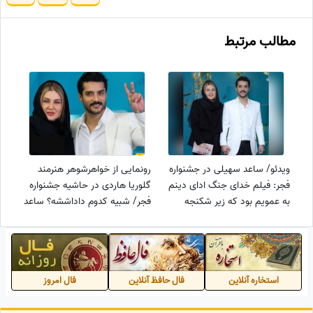
مطالب مرتبط
ویدئو/ ساعد سهیلی در جشنواره
رونمایی از خواهرشوهر هنرمند
فجر: فیلم خدای جنگ ادای دینم
گلوریا هاردی در حاشیه جشنواره
به عمویم بود که زیر شکنجه
فجر/ شبیه کدوم داداششه؟ ساعد
عراقی‌ها شهید شد/ سکانسی
سهیلی یا سینا مهراد؟
وحشتناک با مار و رتیل و عقرب
استخاره آنلاین
فال حافظ آنلاین
فال امروز