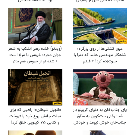
شکرت که حتی قبل از رسیدن
برد؛ عاشقانه جنجالی
آرزوهایم، آرامشِ ایمان به اجابت
عموزاده‌های چشم‌رنگی که ارزش
را در دلم قرار دادی
دیدن داره
عبور کشتی‌ها از روی بزرگراه؛
(ویدئو) خنده رهبر انقلاب به شعر
شاهکار مهندسی هلند که دنیا را
جوان مجرد: خروس با مرغ است
حیرت‌زده کرد! + فیلم
/ شده ام از خروس هم بدتر
پای جناب‌خان به دنیای کریپتو باز
«انجیل شیطان»؛ راهبی که برای
شد؛ وقتی بیت‌کوین به مذاق
نجات جانش روح خود را فروخت
جناب‌خان خوش نیومد و خودش
و کتابی 75 کیلویی خلق کرد!
دست‌ به‌ کار شد😆+ویدیو