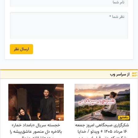
ارسال نظر
از سراسر وب
شکرگزاری صبحگاهی امروز جمعه
خجسته سریال «بامداد خمار»
16 مرداد 1405 + ویدئو / خدایا
بالاخره دل منصور عاشق‌پیشه را