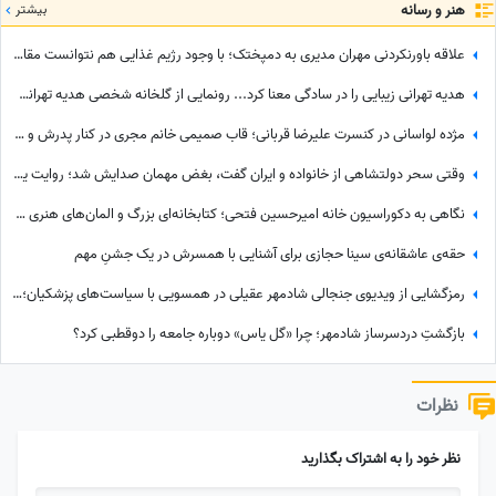
هنر و رسانه
بیشتر
علاقه باورنکردنی مهران مدیری به دمپختک؛ با وجود رژیم غذایی هم نتوانست مقاومت کند! + ویدئو
هدیه تهرانی زیبایی را در سادگی معنا کرد... رونمایی از گلخانه شخصی هدیه تهرانی؛ بهشت شمعدانی‌های رنگی خانم بازیگر همه را شگفت‌زده کرد!
مژده لواسانی در کنسرت علیرضا قربانی؛ قاب صمیمی خانم مجری در کنار پدرش و خواننده محبوب
وقتی سحر دولتشاهی از خانواده و ایران گفت، بغض مهمان صدایش شد؛ روایت یک دلبستگی عمیق به وسعت یک خانه به نام ایران❤«همه خانواده‌ام خارج هستند ولی...»
نگاهی به دکوراسیون خانه امیرحسین فتحی؛ کتابخانه‌ای بزرگ و المان‌های هنری که همه را غافلگیر کرد/ بیخود نیست بهش میگن آقازاده سینمای ایران
حقه‌ی عاشقانه‌ی سینا حجازی برای آشنایی با همسرش در یک جشنِ مهم
رمزگشایی از ویدیوی جنجالی شادمهر عقیلی در همسویی با سیاست‌های پزشکیان؛ آیا «گل یاس» بلیت برگشت به خانه است؟
بازگشتِ دردسرساز شادمهر؛ چرا «گل یاس» دوباره جامعه را دو‌قطبی کرد؟
نظرات
نظر خود را به اشتراک بگذارید