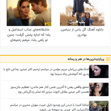
دانلود آهنگ گل یاس از بنیامین
عاشقانه‌های جذاب اسماعیل و
بهادری
یلدا که اجازه پخش گرفت؛ جنینِ
تو راهی یلدا، مرهم زخم‌های
سینا مهراد شد!
پربازدید‌ترین‌ها در هنر و رسانه
اشک‌های بی‌امان مریم مؤمن در مراسم ترحیم اکبر عبدی؛ وداعی تلخ با
پدری که آغوشش پناه سینما بود
عشق واقعی یعنی تا آخرین نفس کنار هم ماندن؛ تعظیم جان‌سوز
همسر اکبر عبدی مقابل تابوت مردی که تمام زندگی‌اش بود
تماشا کنید| با دیدن این ویدیو دلیل غیبت مهران مدیری در مراسم
خاکسپاری اکبر عبدی رو متوجه می شوید