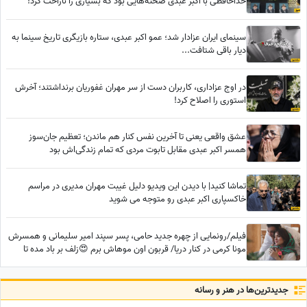
خداحافظی با اکبر عبدی صحنه‌هایی بود که بسیاری را ناراحت کرد!
سینمای ایران عزادار شد؛ عمو اکبر عبدی، ستاره بازیگری تاریخ سینما به
دیار باقی شتافت...
در اوج عزاداری، کاربران دست از سر مهران غفوریان برنداشتند؛ آخرش
استوری را اصلاح کرد!
عشق واقعی یعنی تا آخرین نفس کنار هم ماندن؛ تعظیم جان‌سوز
همسر اکبر عبدی مقابل تابوت مردی که تمام زندگی‌اش بود
تماشا کنید| با دیدن این ویدیو دلیل غیبت مهران مدیری در مراسم
خاکسپاری اکبر عبدی رو متوجه می شوید
فیلم/رونمایی از چهره جدید حامی، پسر سپند امیر سلیمانی و همسرش
مونا کرمی در کنار دریا/ قربون اون موهاش برم 😍زلف بر باد مده تا
ندهی بر بادم
جدید‌ترین‌ها در هنر و رسانه