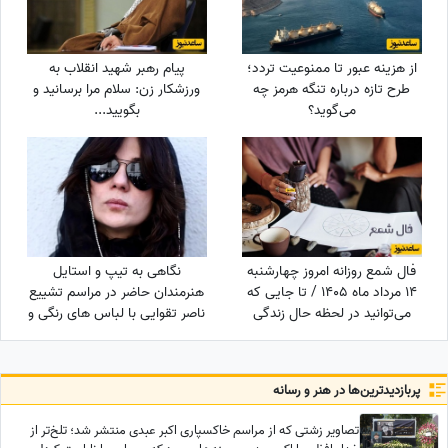
از هزینه عبور تا ممنوعیت تردد؛
پیام رهبر شهید انقلاب به
طرح تازه درباره تنگه هرمز چه
ورزشکار زن: سلام مرا برسانید و
می‌گوید؟
بگویید...
فال شمع روزانه امروز چهارشنبه
نگاهی به تیپ و استایل
14 مرداد ماه 1405 / تا جایی که
هنرمندان حاضر در مراسم تشییع
می‌توانید در لحظه حال زندگی
ناصر تقوایی با لباس های رنگی و
کرده و از آن نهایت استفاده را
سفید به سفارش همسر آن
ببرید
مرحوم/ محسن شریفیان، شهاب
حسینی، مارال بنی آدم، ستاره
پربازدید‌ترین‌ها در هنر و رسانه
اسکندری و...
تصاویر زشتی که از مراسم خاکسپاری اکبر عبدی منتشر شد؛ تلخ‌تر از