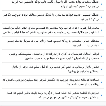
اعتراف متفاوت بهاره رهنما؛ اگر با پیمان قاسم‌خانی توافق داشتیم، سه فرزند
می‌آوردم/ تصمیم تازه برای ازدواج
اعتراف صمیمی حدیث فولادوند؛ مادرم با بازیگر شدنم مخالف بود و چپ‌چپ نگاهم
می‌کرد! + ویدئو
محمدرضا رهبری «جواد جوادیِ بچه مهندس»: همسرم مشاور خوبی برای من است،
خط قرمز من خانوادمه/عروسی خواهرم دائم استرس داشتم که مبادا فیلم یا عکسی
از من گرفته شود و بعدا برای من دردسر ایجاد کند!
مصطفی زمانی: مطمئنم روزی که بمیرم، همه از بازی من در سریال یوسف پیامبر
حرف می‌زنند... +ویدیو
غوغای استایل هنرمندان در اکران «از یادرفته»؛ از درخشش تمام‌مشکی پردیس
احمدیه و آزیتا حاجیان تا تیپ اسپورت سینا مهراد و مجید مظفری
حضور مازیار لرستانی در ختم اکبر عبدی برای او گران تمام شد! دزدی از مازیار
لرستانی اونم تو روز روشن!
حسادت کودکانه دختربچه جورجینا به انگشتر نامزدی چند میلیون یورویی مادرش که
رونالدو به او هدیه داده بود!
«روایتی از فاطمه شکری که اشک همه را درآورد؛ برنده بلیت لاتاری قدیم که همه
برده‌اش را خرج دیگران کرد، اکنون بی‌مهری می‌بیند!»