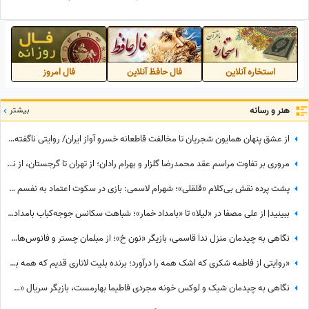
میمیرم، امیدوارم ازدواج کنیم
مهندس شین، براتون دعا میکنم
که ....
استخاره آنلاین
فال حافظ آنلاین
فال امروز
هنر و رسانه
بیشتر
از عشق پنهان همایون شجریان تا مخالفت قاطعانه خسرو آواز ایران/ روایتی ناگفته از رویایی که در سایه موسیقی ماند!
مروری بر تفاوت مراسم عقد محمدرضا گلزار و بهرام رادان؛ از تهران تا گرجستان، از نگاه عاشقانه رادان به مینا تا نگاه رو به آسمان گلزار هنگام خطبه عقد + عکس
پشت پرده نقش بی‌کلام «قلقلی»؛ شهرام لاسمی: بازی در سکوت اعتماد به نفسم را از من گرفت! مدیون این بازیگر معروف هستم، دستاشو می‌بوسم، دخترم خیلی به من کمک کرد+ویدئو
ببینید| از علی مصفا در «لیلا» تا «بامداد خمار»؛ شباهت سکانس جوجه‌کباب بامداد خمار و لیلا سوژه شد
نگاهی به چیدمان منزل ندا قاسمی، بازیگر «نون خ»؛ از مبلمان چستر و فانوس‌های دکوراتیو تا کابینت شیشه‌ای و آباژورهای کلاسیک
«روایتی از فاطمه شکری که اشک همه را درآورد؛ برنده بلیت لاتاری قدیم که همه برده‌اش را خرج دیگران کرد، اکنون بی‌مهری می‌بیند!»
نگاهی به چیدمان شیک و لوکس خونه مجردی فاطیما بهارمست، بازیگر سریال «صفا با خانواده» / از مبلمان کلاسیک و پرده‌های اعیانی تا کتاب‌خونه و ...