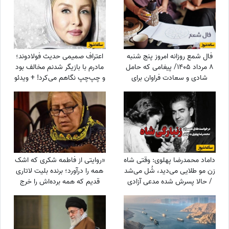
فال شمع روزانه امروز پنج شنبه
اعتراف صمیمی حدیث فولادوند؛
8 مرداد 1405/ پیغامی که حامل
مادرم با بازیگر شدنم مخالف بود
شادی و سعادت فراوان برای
و چپ‌چپ نگاهم می‌کرد! + ویدئو
شماست ، به شما خواهد رسید
داماد محمدرضا پهلوی: وقتی شاه
«روایتی از فاطمه شکری که اشک
زن مو طلایی می‌دید، شُل می‌شد
همه را درآورد؛ برنده بلیت لاتاری
/ حالا پسرش شده مدعی آزادی
قدیم که همه برده‌اش را خرج
زنان!!!
دیگران کرد، اکنون بی‌مهری
می‌بیند!»