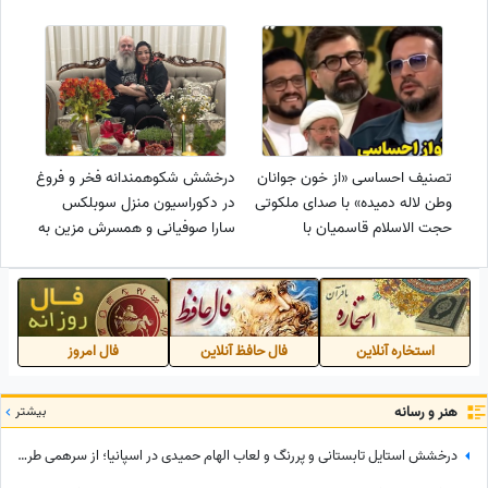
یاد بگیریم/ بشر به نیستی منتهی
طاق گل های اعیانی و بنر
میشه / بیچاره قیاسی گیرپاژ کرد
تسلیت+فیلم
😂
تصنیف احساسی «از خون جوانان
درخشش شکوهمندانه فخر و فروغ
وطن لاله دمیده» با صدای ملکوتی
در دکوراسیون منزل سوبلکس
حجت الاسلام قاسمیان با
سارا صوفیانی و همسرش مزین به
همخوانی بانوان حضار در محفل
ستون های تخت جمشید؛ چلچراغ
دینی+فیلم
کریستالی، میز بیلیارد، نقاشی
های دیواری و... که قصر سیندرلا
را تداعی می کند!
استخاره آنلاین
فال حافظ آنلاین
فال امروز
هنر و رسانه
بیشتر
درخشش استایل تابستانی و پررنگ و لعاب الهام حمیدی در اسپانیا؛ از سرهمی طرح‌دار تا کیف لویی ویتون که با دیدنش چشماتون اکلیلی میشه +عکس