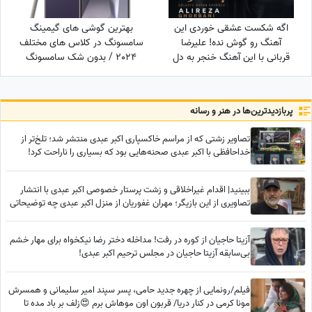
اگه شکست عشقی خوردی این
بهترین گوشی های گیمینگ
آهنگ رو گوش نده! علیرضا
سامسونگ در کلاس های مختلف
قربانی با این آهنگ خنجر به دل
2024 / بدون شک سامسونگ
همه زد/ دانلود آهنگ «گل‌های
S24 Ultra در حال حاضر
باران خورده» علیرضا قربانی/ رفتی
قدرتمندترین گوشی سامسونگ
و بعد از تو دنیا غرق شد در
برای گیمینگ در بازار است
پربازدید‌ترین‌ها در هنر و رسانه
گریه‌هایم💔
تصاویر زشتی که از مراسم خاکسپاری اکبر عبدی منتشر شد؛ تلخ‌تر از
خداحافظی با اکبر عبدی صحنه‌هایی بود که بسیاری را ناراحت کرد!
ببینید| اقدام غیراخلاقی و زشت پرستار خصوصی اکبر عبدی با انتشار
تصاویری از این بازیگر؛ مهران غفوریان از منزل اکبر عبدی چه توضیحاتی
داد؟
آزیتا حاجیان از کوره در رفت! مداخله دختر رضا نیکخواه برای مهار خشم
بی‌سابقه آزیتا حاجیان در مجلس ترحیم اکبر عبدی!
فیلم/رونمایی از چهره جدید حامی، پسر سپند امیر سلیمانی و همسرش
مونا کرمی در کنار دریا/ قربون اون موهاش برم 😍زلف بر باد مده تا