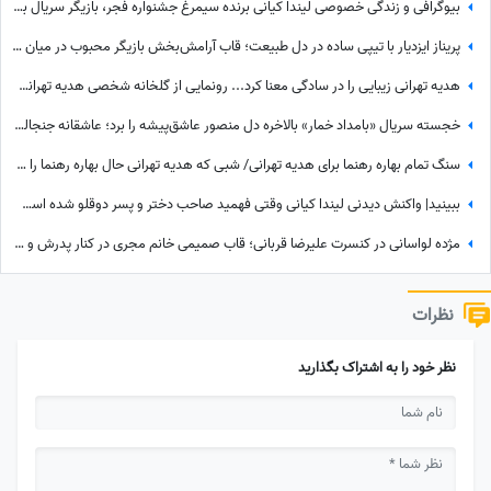
بیوگرافی و زندگی خصوصی لیندا کیانی برنده سیمرغ جشنواره فجر، بازیگر سریال بامداد خمار، پایتخت، دلدادگان و.../ از وضعیت ازدواج تا آلبوم تصاویر شخصی
پریناز ایزدیار با تیپی ساده در دل طبیعت؛ قاب آرامش‌بخش بازیگر محبوب در میان جنگل سرسبز
هدیه تهرانی زیبایی را در سادگی معنا کرد... رونمایی از گلخانه شخصی هدیه تهرانی؛ بهشت شمعدانی‌های رنگی خانم بازیگر همه را شگفت‌زده کرد!
خجسته سریال «بامداد خمار» بالاخره دل منصور عاشق‌پیشه را برد؛ عاشقانه جنجالی عموزاده‌های چشم‌رنگی که ارزش دیدن داره
سنگ تمام بهاره رهنما برای هدیه تهرانی/ شبی که هدیه تهرانی حال بهاره رهنما را دگرگون کرد!
ببینید| واکنش دیدنی لیندا کیانی وقتی فهمید صاحب دختر و پسر دوقلو شده است؛ حس عجیبی داشتم چون فهمیدم پسرم یه...
مژده لواسانی در کنسرت علیرضا قربانی؛ قاب صمیمی خانم مجری در کنار پدرش و خواننده محبوب
نظرات
نظر خود را به اشتراک بگذارید