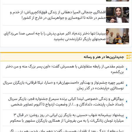
ندهی بر بادم
افشاگری جنجالی المیرا دهقانی از زندگی فوق‌لاکچری‌اش؛ از خدم و
حشم در خانه تا انبوه‌سازی و جواهرسازی در خارج از کشور!
ببینید| تنها دختر زنده‌یاد اکبر عبدی پدرش را با چه اسمی صدا می‌زد؟پای
صحبتهای بازیگر تکرارنشدنی بشینید
جدید‌ترین‌ها در هنر و رسانه
شبنم مقدمی از رابطه متفاوتش با همسرش گفت؛ «اون پسر بزرگ منه و من دختر
بزرگشم»
تغییر چهره چشم‌نواز و بهت‌آور «احمدمهران‌فر» و «سارا، نیکا فرقانی» بازیگران سریال
نوستالژی «پایتخت» در گذر زمان
بیوگرافی و زندگی خصوصی لیندا کیانی برنده سیمرغ جشنواره فجر، بازیگر سریال
بامداد خمار، پایتخت، دلدادگان و.../ از وضعیت ازدواج تا آلبوم تصاویر شخصی
پیشنهاد بیشرمانه شهاب حسینی به بازیگر زن ایرانی در روز روشن: در قبال 3
میلیارد تومان زنانگی‌ات را به من بفروش! از همکاری بازیگران مشهور با محکوم
فساد اقتصادی تا...
زیبا بروفه از زندگی بعد از فقدان همسرش گفت؛ «هم مادر شدم، هم پدر... اگر