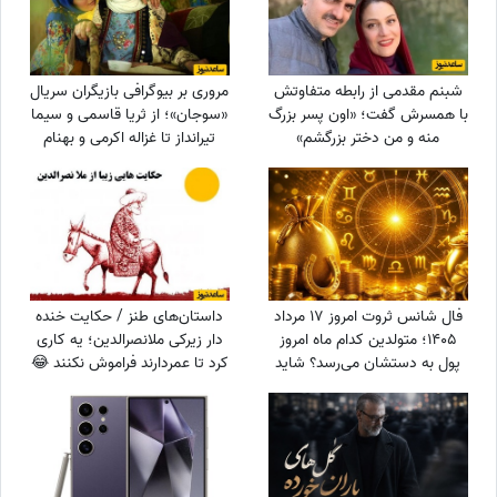
شبنم مقدمی از رابطه متفاوتش
مروری بر بیوگرافی بازیگران سریال
با همسرش گفت؛ «اون پسر بزرگ
«سوجان»؛ از ثریا قاسمی و سیما
منه و من دختر بزرگشم»
تیرانداز تا غزاله اکرمی و بهنام
تشکر + عکس
فال شانس ثروت امروز 17 مرداد
داستان‌های طنز / حکایت خنده
1405؛ متولدین کدام ماه امروز
دار زیرکی ملانصرالدین؛ یه کاری
پول به دستشان می‌رسد؟ شاید
کرد تا عمردارند فراموش نکنند 😂
شانس امروز با تو یار باشه😍💲
+ ویدئو
💸💰واریزی غیرمنتظره در راهه...