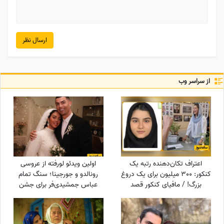
ارسال نظر
از سراسر وب
اعتراف تکان‌دهنده رتبه یک
اولین ویدئو لورفته از عروسی
کنکور: 300 میلیون برای یک دروغ
رونالدو و جورجینا؛ سنگ تمام
بزرگ! / مافیای کنکور قصد
عباس جمشیدی‌فر برای جشن
داشت...
نوستالژیک ستاره فوتبال!