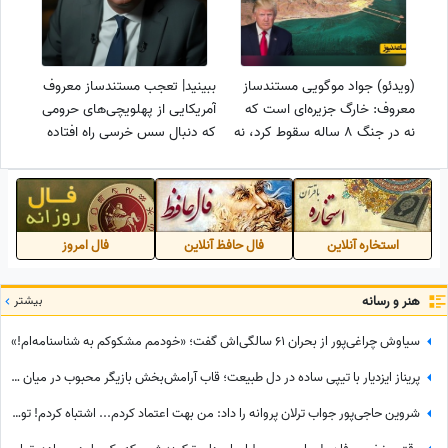
(ویدئو) جواد موگویی مستندساز
ببینید| تعجب مستندساز معروف
معروف: خارگ جزیره‌ای است که
آمریکایی از پهلویچی‌های حرومی
نه در جنگ 8 ساله سقوط کرد، نه
که دنبال سس خرسی راه افتاده
با توئیت‌های ترامپ!
اند!/ خب خودتون برای آزادیتون
بجنگید+ویدیو
استخاره آنلاین
فال حافظ آنلاین
فال امروز
هنر و رسانه
بیشتر
سیاوش چراغی‌پور از بحران 61 سالگی‌اش گفت؛ «خودمم مشکوکم به شناسنامه‌ام!»
پریناز ایزدیار با تیپی ساده در دل طبیعت؛ قاب آرامش‌بخش بازیگر محبوب در میان جنگل سرسبز
شروین حاجی‌پور جواب ترلان پروانه را داد: من بهت اعتماد کردم... اشتباه کردم! تو برای من آخرین امید بودی...