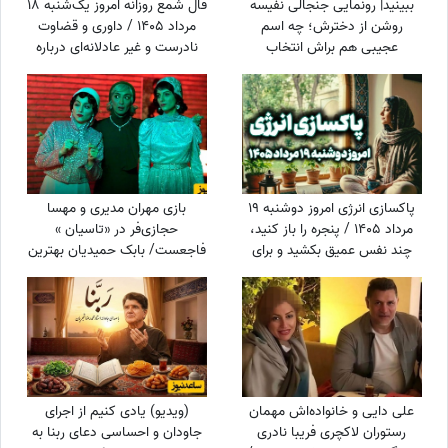
ببینید| رونمایی جنجالی نفیسه
فال شمع روزانه امروز یک‌شنبه 18
روشن از دخترش؛ چه اسم
مرداد 1405 / داوری و قضاوت
عجیبی هم براش انتخاب
نادرست و غیر عادلانه‌ای درباره
کرده،«انار»!!
شما می‌شود، اما ...
پاکسازی انرژی امروز دوشنبه 19
بازی مهران مدیری و مهسا
مرداد 1405 / پنجره را باز کنید،
حجازی‌فر در «تاسیان »
چند نفس عمیق بکشید و برای
فاجعست/ بابک حمیدیان بهترین
مدتی از صداها و محرک‌های
بازیگره و روی خودش خیلی ...
اضافی فاصله بگیرید
علی دایی و خانواده‌اش مهمان
(ویدیو) یادی کنیم از اجرای
رستوران لاکچری فریبا نادری
جاودان و احساسی دعای ربنا به