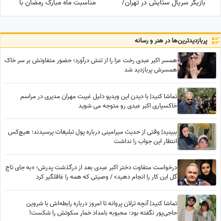
بازیگر سریال ستایش در تهران/
مناسبت ماه مبارک رمضان با
عروس حشمت فردوس: قدم روی
صدای خسرو آواز ایران استاد
چشم ما گذاشتید
شجریان
پربازدید‌ترین‌ها در هنر و رسانه
همسر اکبر عبدی رخت عزا را از تنش درآورد؛ حضور متفاوتش بر سر خاک
همسرش پربازدید شد
تماشا کنید| با دیدن این ویدیو دلیل غیبت مهران مدیری در مراسم
خاکسپاری اکبر عبدی رو متوجه می شوید
ببینید| وقتی از حدیث میرامینی درباره پول تبلیغات پرسیدند؛ هیچ‌کس
انتظار این جواب را نداشت
درخواست متفاوت دختر اکبر عبدی بعد از درگذشت پدرش؛ «به جای تاج
گل این کار را انجام دهید» / وصیتی که همه را غافلگیر کرد
تماشا کنید| آنچه ترلان پروانه تا امروز درباره رابطه‌اش با شروین
حاجی‌پور نگفته بود؛ محبوبه بامداد خمار سکوتش را شکست!