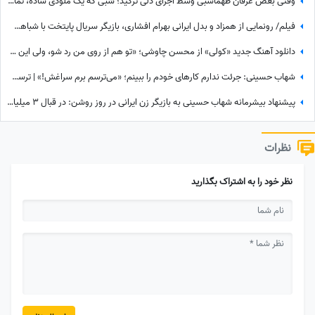
وقتی بغض عرفان طهماسبی وسط اجرای دلی ترکید؛ شبی که یک ملودی ساده، تمام سالن را به گریه انداخت! دلا امشب سفر دارم، من امشب با خدای خود مناجاتی دگر دارم...❤
فیلم/ رونمایی از همزاد و بدل ایرانی بهرام افشاری، بازیگر سریال پایتخت با شباهت صددرصدی/ اصلا قابل تشخیص نیست!
دانلود آهنگ جدید «کولی» از محسن چاوشی؛ «تو هم از روی من رد شو، ولی این سایه سنگینه...» + متن
شهاب حسینی: جرئت ندارم کارهای خودم را ببینم؛ «می‌ترسم برم سراغش!» | ترسی که شاید راز موفقیت این بازیگر باشد
پیشنهاد بیشرمانه شهاب حسینی به بازیگر زن ایرانی در روز روشن: در قبال 3 میلیارد تومان زنانگی‌ات را به من بفروش! از همکاری بازیگران مشهور با محکوم فساد اقتصادی تا...
نظرات
نظر خود را به اشتراک بگذارید