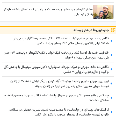
عشق نافرجام مرد مشهدی به حدیث میرامینی که 10 سال با خانم بازیگر
زندگی کرد ولی...!
جدید‌ترین‌ها در هنر و رسانه
نگاهی به سورپرایز جشن تولد شاهانه 47 سالگی محمدرضا گلزار در دبی؛ از
بادکنک‌آرایی لاکچری آیسان خانم تا کادوهای ویژه + عکس
خلاقیت خنده‌دار اوستا قناد برای پخت کیک تولد با تکیه‌کلام‌های «پایتخت 7»؛ «من
یلی بیمه، من جنگی بیمه!» + فیلم
نگاهی به خانه مجردی و شیک مهرداد صدیقیان؛ دکوراسیونی مینیمال با چاشنی گل
و گیاه و حال‌وهوای اروپایی + عکس
این روی مهران مدیری را دیده بودید؟ / آزاد کردن بازیگر کراش دهه 70 از زندان
توسط مهران مدیری؛ حتی یک روز هم نباید در زندان بمونه
چه کسی مانع حضور اکبر عبدی در سریال پایتخت شد؟ اکبر عبدی با محسن تنابنده
مشکل داشت؟
از اشک‌های بهت‌آور در «پایتخت» تا مصدومیت شدید نسرین نصرتی در سکانس
بالون؛ فهیمه «پایتخت» از روزهای سخت بازیگری‌اش گفت