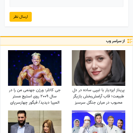
ارسال نظر
از سراسر وب
پریناز ایزدیار با تیپی ساده در دل
جی کاتلر: ورژن جهنمی من را در
طبیعت؛ قاب آرامش‌بخش بازیگر
سال 2009 روی استیج مستر
محبوب در میان جنگل سرسبز
المپیا دیدید/ فیگور چهارسرپای
من تکرارنشدنی است +فیلم