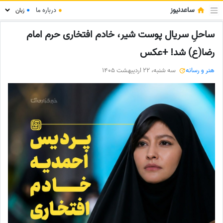
ساعدنیوز
●
درباره ما
●
ساحلِ سریال پوست شیر، خادم افتخاری حرم امام
رضا(ع) شد! +عکس
هنر و رسانه
سه شنبه، 22 اردیبهشت 1405