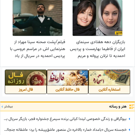
بازیگران دهه هفتادی سینمای
فیلم/پشت صحنه سینا مهراد از
ایران از فاطیما بهارمست و پردیس
هنرنمایی اش در مراسم عروسی با
احمدیه تا ترلان پروانه و مریم
پردیس احمدیه در سریال از یاد
مومن/ شما بازی کدوم رو بیشتر
رفته/ چه ذوقی داره آقای داماد
دوست دارید؟
استخاره آنلاین
فال حافظ آنلاین
فال امروز
هنر و رسانه
بیشتر
بیوگرافی و زندگی خصوصی لیندا کیانی برنده سیمرغ جشنواره فجر، بازیگر سریال بامداد خمار، پایتخت، دلدادگان و.../ از وضعیت ازدواج تا آلبوم تصاویر شخصی
خجسته سریال «بامداد خمار» بالاخره دل منصور عاشق‌پیشه را برد؛ عاشقانه جنجالی عموزاده‌های چشم‌رنگی که ارزش دیدن داره