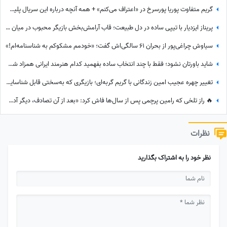
گریم متفاوت پوریا پورسرخ در «اعتراف می‌کنم» + همه آنچه درباره این سریال پلیسی باید بدانید
پریناز ایزدیار با تیپی ساده در دل طبیعت؛ قاب آرامش‌بخش بازیگر محبوب در میان جنگل سرسبز
سیاوش چراغی‌پور از بحران 61 سالگی‌اش گفت؛ «خودمم مشکوکم به شناسنامه‌ام!»
شاید باورتان نشود؛ فقط با چند انتخاب ساده بفهمید کدام هنرمند ایرانی همزاد شخصیتی شماست! از شوخ‌طبعی نعیمه نظام‌دوست تا احساسات عمیق شهاب حسینی؛ شما شبیه کدام‌یک هستید؟
تغییر چهره عجیب امین زندگانی با گریم گربه‌ای؛ بازیگری که به‌سختی قابل شناسایی است! + عکس
🔥 راز تلخی که رامین پرچمی پس از سال‌ها فاش کرد: «بعد از آن تصادف، دیگر آدم سابق نشدم؛ رابطه خوبی با پدر و مادرم نداشتم و چموش بودم...»
نظرات
نظر خود را به اشتراک بگذارید