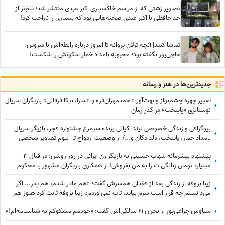
تصاویر زشتی که از مراسم خاکسپاری اکبر عبدی منتشر شد؛ تلخ‌تر از
خداحافظی با اکبر عبدی صحنه‌هایی بود که بسیاری را ناراحت کرد!
تماشا کنید| آنچه ترلان پروانه تا امروز درباره رابطه‌اش با شروین
حاجی‌پور نگفته بود؛ محبوبه بامداد خمار سکوتش را شکست!
جدید‌ترین‌ها در هنر و رسانه
تغییر چهره چشم‌نواز و بهت‌آور «احمدمهران‌فر» و «سارا، نیکا فرقانی» بازیگران سریال
نوستالژی «پایتخت» در گذر زمان
بیوگرافی و زندگی خصوصی لیندا کیانی برنده سیمرغ جشنواره فجر، بازیگر سریال
بامداد خمار، پایتخت، دلدادگان و.../ از وضعیت ازدواج تا آلبوم تصاویر شخصی
پیشنهاد بیشرمانه شهاب حسینی به بازیگر زن ایرانی در روز روشن: در قبال 3
میلیارد تومان زنانگی‌ات را به من بفروش! از همکاری بازیگران مشهور با محکوم
فساد اقتصادی تا...
زیبا بروفه از زندگی بعد از فقدان همسرش گفت؛ «هم مادر شدم، هم پدر... اگر
می‌دانستم چه قرار است سرم بیاید، تاب نمی‌آوردم» زیبا بروفه ثابت کرد هنوز هم
آدم وفادار پیدا میشه
سیاوش چراغی‌پور از بحران 61 سالگی‌اش گفت؛ «خودمم مشکوکم به شناسنامه‌ام!»