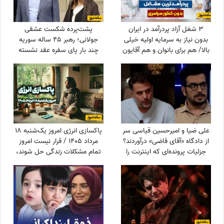
3 شغل آزاد پردرآمد در ایران
پشت‌پرده شکست عشقی
بدون نیاز به سرمایه اولیه خیلی
جولانی؛ رهبر 45 ساله سوریه
بالا/ هم برای بانوان و هم آقایون
چند بار پای سفره عقد نشسته
است؟
علی ضیا و امیرحسین قیاسی سر
پاکسازی انرژی امروز یک‌شنبه 18
از دادگاه «آقای قاضی» درآوردند؟
مرداد 1405 / قرار نیست امروز
جزئیات پرونده‌ای که اینترنت را
تمام مشکلات زندگی حل شوند،
ترکاند!
کافی است یک قدم برای آرام‌تر
شدن برداری