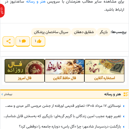
برای مشاهده سایر مطالب هنرمندان با سرویس
هنر و رسانه
ساعدنیوز در
ارتباط باشید.
برچسب‌ها:
بازیگر
شقایق دهقان
سریال ساختمان پزشکان
1
1
استخاره آنلاین
فال حافظ آنلاین
فال امروز
هنر و رسانه
بیشتر
نوستالژی 17 مرداد 1405؛ تصاویر قدیمی لورفته از جشن عروسی اکبر عبدی و مصی خانوم در مرداد 1365
تغییر چهره عجیب امین زندگانی با گریم گربه‌ای؛ بازیگری که به‌سختی قابل شناسایی است! + عکس
بازگشتِ دردسرساز شادمهر؛ چرا «گل یاس» دوباره جامعه را دو‌قطبی کرد؟