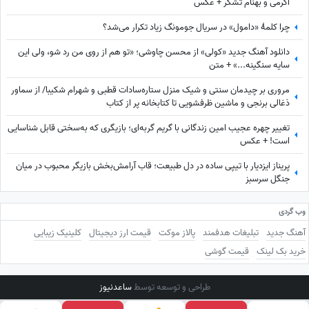
اکرمی و بهنام تشکر + عکس
چرا کلمۀ «دامول» در سریال جومونگ زیاد تکرار می‌شد؟
دانلود آهنگ جدید «کولی» از محسن چاوشی؛ «تو هم از روی من رد شو، ولی این
سایه سنگینه...» + متن
مروری بر چیدمان سنتی و شیک منزل ستاره‌سادات قطبی و شهرام شکیبا/ از سماور
ذغالی برنجی و ماشین ظرفشویی تا کتابخانه پر از کتاب
تغییر چهره عجیب امین زندگانی با گریم گربه‌ای؛ بازیگری که به‌سختی قابل شناسایی
است! + عکس
پریناز ایزدیار با تیپی ساده در دل طبیعت؛ قاب آرامش‌بخش بازیگر محبوب در میان
جنگل سرسبز
وب گردی
آهنگ جدید
تبلیغات هدفمند
پالاز موکت
قیمت ارز دیجیتال
کلینیک زیبایی
خرید بک لینک
قیمت گوشی
طراحی و توسعه توسط
ساعدنیوز