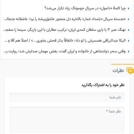
چرا کلمۀ «دامول» در سریال جومونگ زیاد تکرار می‌شد؟
خجسته سریال «بامداد خمار» بالاخره دل منصور عاشق‌پیشه را برد؛ عاشقانه جنجالی عموزاده‌های چشم‌رنگی که ارزش دیدن داره
نهنگ عنبر 3 با بازی سلطان کمدی ایران؛ ترکیب عطاران با این بازیگر، سینما را منفجر می‌کند / جایگزین مهناز افشار کیست؟
الیکا عبدالرزاقی همسرش را لو داد؛ «اتفاقاً بذار فحش بخوری...» / اصلاً هم آقا و متشخص نیست!
وقتی سحر دولتشاهی از خانواده و ایران گفت، بغض مهمان صدایش شد؛ روایت یک دلبستگی عمیق به وسعت یک خانه به نام ایران❤«همه خانواده‌ام خارج هستند ولی...»
نظرات
نظر خود را به اشتراک بگذارید