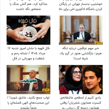
خوشتیپ بدنساز تهرانی در رایگان
مذاکره کرد، هم آتش جنگ را
کردن باشگاه لاکچری اش برای 50
شعله‌ور نگه داشت
سال به بالا حماسه آفرید +فیلم/
عجب استایلی داری آقا محتشم
خودت یک پا هادی چوپان هستی
خبر مهم عراقچی درباره تنگه
فال قهوه با نشان امروز شنبه 17
هرمز؛ بازگشایی هنوز در گرو یک
مرداد 1405 / نشانه رحم و
شرط است!
شفقت و مهربانی در فال
شماست، غافل نشوید؛ از
دوستان ناباب بپرهیزید
یادی کنیم از لحظه‌ی عاشقانه‌ی
ثواب جمع نکنید، عاشق شوید! /
کنسرت همایون شجریان/ وقتی
این صحبت‌های الهی قمشه‌ای را
همایون دسته گل زیبایی رو
حتماً بشنوید