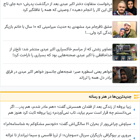
درخواست متفاوت دختر اکبر عبدی بعد از درگذشت پدرش؛ «به جای تاج
گل این کار را انجام دهید» / وصیتی که همه را غافلگیر کرد
عشق نافرجام مرد مشهدی به حدیث میرامینی که 10 سال با خانم بازیگر
زندگی کرد ولی...!
تصاویر زشتی که از مراسم خاکسپاری اکبر عبدی منتشر شد؛ تلخ‌تر از
خداحافظی با اکبر عبدی صحنه‌هایی بود که بسیاری را ناراحت کرد!
خواهر یعنی اسطوره صبر؛ ضجه‌های جانسوز خواهر اکبر عبدی در فراق
برادر دل همه را لرزاند
جدید‌ترین‌ها در هنر و رسانه
زیبا بروفه از زندگی بعد از فقدان همسرش گفت؛ «هم مادر شدم، هم پدر... اگر
می‌دانستم چه قرار است سرم بیاید، تاب نمی‌آوردم» زیبا بروفه ثابت کرد هنوز هم
آدم وفادار پیدا میشه
سیاوش چراغی‌پور از بحران 61 سالگی‌اش گفت؛ «خودمم مشکوکم به شناسنامه‌ام!»
مروری بر بیوگرافی بازیگران سریال «سوجان»؛ از ثریا قاسمی و سیما تیرانداز تا غزاله