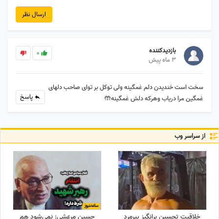
ارسال نظر
بازدیدکننده
0
3 ماه پیش
سخت است خندیدن دلم غمگینه ولی توکل بر توای صاحب دلهای
پاسخ
غمگین مرا دریاب و‌هرکه دلش غمگینه🤲
از سراسر وب
خلاقیت تحسین برانگیز پیرمرد
حسین مرعشی: نمی‌شود هم