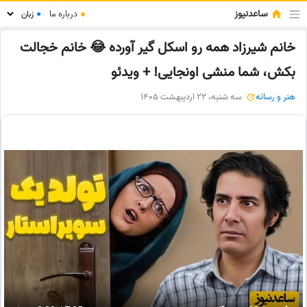
ساعدنیوز
●
درباره ما
●
خانم شیرزاد همه رو اسکل گیر آورده 😂 خانم خجالت
بکش، شما منشی اونجایی! + ویدئو
هنر و رسانه
سه شنبه، 22 اردیبهشت 1405