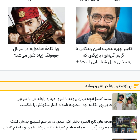
تقدیم میکنه به سحر
دولت‌شاهی/ چه تیپ مینیمال و
شیکی زده سحر خانم!
تغییر چهره عجیب امین زندگانی با
چرا کلمۀ «دامول» در سریال
گریم گربه‌ای؛ بازیگری که
جومونگ زیاد تکرار می‌شد؟
به‌سختی قابل شناسایی است! +
عکس
پربازدید‌ترین‌ها در هنر و رسانه
تماشا کنید| آنچه ترلان پروانه تا امروز درباره رابطه‌اش با شروین
حاجی‌پور نگفته بود؛ محبوبه بامداد خمار سکوتش را شکست!
ضجه‌های تلخ المیرا، دختر اکبر عبدی در مراسم تشییع پدرش اشک
همه رو درآورد: سه ماهه بابام نمیتونه نفس بکشه! من و مامانم تلاش
کردیم خوب بشه ولی... به من تسلیت نگید!