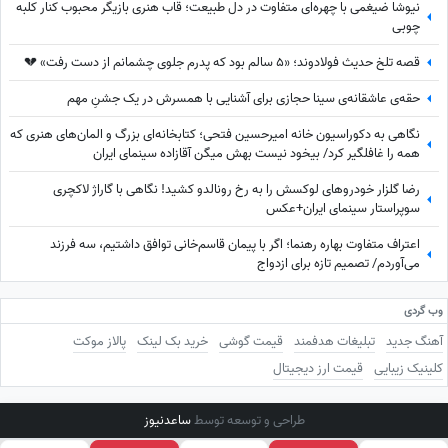
نیوشا ضیغمی با چهره‌ای متفاوت در دل طبیعت؛ قاب هنری بازیگر محبوب کنار کلبه
چوبی
قصه تلخ حدیث فولادوند؛ «5 سالم بود که پدرم جلوی چشمانم از دست رفت» 💔
حقه‌ی عاشقانه‌ی سینا حجازی برای آشنایی با همسرش در یک جشنِ مهم
نگاهی به دکوراسیون خانه امیرحسین فتحی؛ کتابخانه‌ای بزرگ و المان‌های هنری که
همه را غافلگیر کرد/ بیخود نیست بهش میگن آقازاده سینمای ایران
رضا گلزار خودروهای لوکسش را به رخ رونالدو کشید! نگاهی با گاراژ لاکچری
سوپراستار سینمای ایران+عکس
اعتراف متفاوت بهاره رهنما؛ اگر با پیمان قاسم‌خانی توافق داشتیم، سه فرزند
می‌آوردم/ تصمیم تازه برای ازدواج
وب گردی
آهنگ جدید
تبلیغات هدفمند
قیمت گوشی
خرید بک لینک
پالاز موکت
کلینیک زیبایی
قیمت ارز دیجیتال
طراحی و توسعه توسط
ساعدنیوز