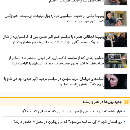
از ثانیه‌های شوم خفگی فرزندش+فیلم
ببینید| وقتی از حدیث میرامینی درباره پول تبلیغات پرسیدند؛ هیچ‌کس
انتظار این جواب را نداشت
ببینید| لحظاتی همراه با مراسم ختم اکبر عبدی قبل از خاکسپاری؛ از شال
سفید رنگ همسر آقای بازیگر تا دلداری دادن همسر سابق و دختر
محمدرضا شریفی‌نیا
تصاویر زشتی که از مراسم خاکسپاری اکبر عبدی منتشر شد؛ تلخ‌تر از
خداحافظی با اکبر عبدی صحنه‌هایی بود که بسیاری را ناراحت کرد!
اشک‌های بی‌امان مریم مؤمن در مراسم ترحیم اکبر عبدی؛ وداعی تلخ با
پدری که آغوشش پناه سینما بود
جدید‌ترین‌ها در هنر و رسانه
فرار عاشقانه شهاب حسینی از سربازی؛ عشقی که به جدایی انجامید🥀
زیر آسمان شهر 4 کِی ساخته می‌شود؟ کدام بازیگران در فصل 4 حضور دارند؟