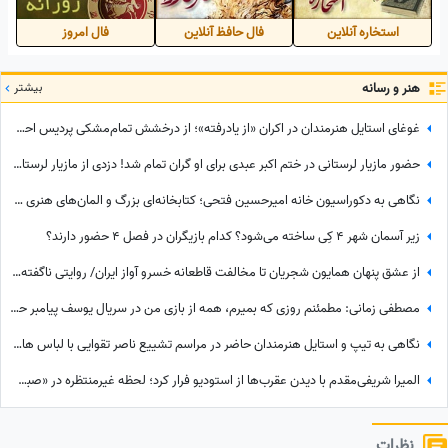
که...+فیلم
استخاره آنلاین
فال حافظ آنلاین
فال امروز
هنر و رسانه
بیشتر
غوغای استایل هنرمندان در اکران «از یادرفته»؛ از درخشش تمام‌مشکی پردیس احمدیه و آزیتا حاجیان تا تیپ اسپورت سینا مهراد و مجید مظفری
حضور مازیار لرستانی در ختم اکبر عبدی برای او گران تمام شد! دزدی از مازیار لرستانی اونم تو روز روشن!
نگاهی به دکوراسیون خانه امیرحسین فتحی؛ کتابخانه‌ای بزرگ و المان‌های هنری که همه را غافلگیر کرد/ بیخود نیست بهش میگن آقازاده سینمای ایران
زیر آسمان شهر 4 کِی ساخته می‌شود؟ کدام بازیگران در فصل 4 حضور دارند؟
از عشق پنهان همایون شجریان تا مخالفت قاطعانه خسرو آواز ایران/ روایتی ناگفته از رویایی که در سایه موسیقی ماند!
مصطفی زمانی: مطمئنم روزی که بمیرم، همه از بازی من در سریال یوسف پیامبر حرف می‌زنند... +ویدیو
نگاهی به تیپ و استایل هنرمندان حاضر در مراسم تشییع ناصر تقوایی با لباس های رنگی و سفید به سفارش همسر آن مرحوم/ محسن شریفیان، شهاب حسینی، مارال بنی آدم، ستاره اسکندری و...
المیرا شریفی‌مقدم با دیدن عقرب‌ها از استودیو فرار کرد؛ لحظه غیرمنتظره در «صبحانه ایرانی» + ویدئو
نظرات