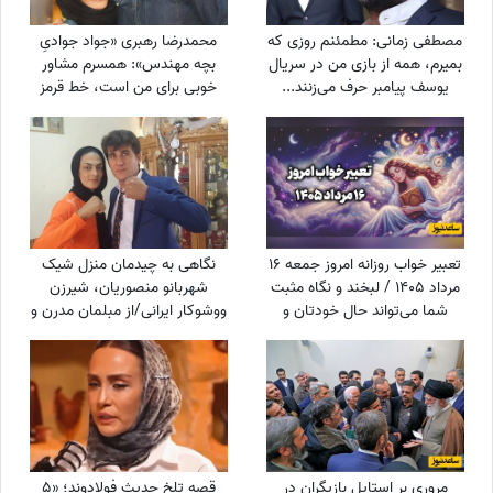
مصطفی زمانی: مطمئنم روزی که
محمدرضا رهبری «جواد جوادیِ
بمیرم، همه از بازی من در سریال
بچه مهندس»: همسرم مشاور
یوسف پیامبر حرف می‌زنند...
خوبی برای من است، خط قرمز
+ویدیو
من خانوادمه/عروسی خواهرم
دائم استرس داشتم که مبادا
فیلم یا عکسی از من گرفته شود
و بعدا برای من دردسر ایجاد کند!
تعبیر خواب روزانه امروز جمعه 16
نگاهی به چیدمان منزل شیک
مرداد 1405 / لبخند و نگاه مثبت
شهربانو منصوریان، شیرزن
شما می‌تواند حال خودتان و
ووشوکار ایرانی/از مبلمان مدرن و
اطرافیانتان را بهتر کند
پرده اعیانی تا فرش آبی فیروزه‌ای
مروری بر استایل بازیگران در
قصه تلخ حدیث فولادوند؛ «5