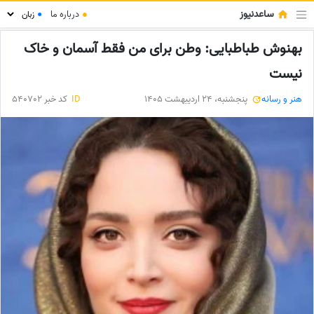
ساعدنیوز
●
درباره ما
●
بهنوش طباطبایی: وطن برای من فقط آسمان و خاک
نیست
هنر و رسانه
پنجشنبه، 24 اردیبهشت 1405
ID
کد خبر 540702