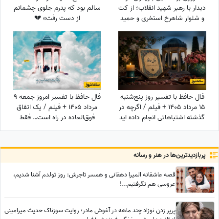
دیدار با رهبر شهید انقلاب؛ از کت
سالم بود که پدرم جلوی چشمانم
و شلوار شاهرخ استخری و حمید
از دست رفت» 💔
لولایی تا شلوار جین شهاب
حسینی و حجاب کامل الهام
حمیدی و بهاره افشاری با
مقنعه+عکس
فال حافظ با تفسیر روز پنج‌شنبه
فال حافظ با تفسیر امروز جمعه 9
15 مرداد 1405 + فیلم / اگرچه در
مرداد 1405 + فیلم / یک اتفاق
گذشته اشتباهاتی انجام داده اید
فوق‌العاده در راه است… فقط
اما به زودی دوران غم و اندوه
کمی صبر کن و ببین! زندگی هنوز
تمام می شود
بهترین هدیه‌اش را برای تو نگه
داشته است!
پربازدید‌ترین‌ها در هنر و رسانه
قصه عاشقانه المیرا دهقانی و همسر تاجرش: روز تولدم آشنا شدیم،
عروسی هم نگرفتیم...!
پرپر زدن نوزاد چند ماهه در آغوش مادر؛ روایت سوزناک حدیث میرامینی