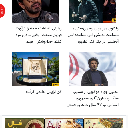
واکاوی مرز میان وطن‌پرستی و
روایتی که اشک همه را درآورد؛
مصلحت‌اندیشی؛ابی خواننده لس
فرزین محدث: وقتی مادرم مرد
آنجلسی در یک کفه ترازوی
گفتم خداروشکر! +فیلم
قضاوت مجید واشقانی و سردار
تنگسیری در کفه دیگر ترازو+فیلم
تحلیل جواد موگویی از مسبب
کن آرایش نظامی گرفت
جنگ رمضان/ آقای جمهوری
اسلامی تو 47 سال همه رو فحش
کش کردی نتیجه مرگ بر آمریکا
مرگ بر انگلیس و... گفتنت شد
این جنگ/ اما واقعیت اینه