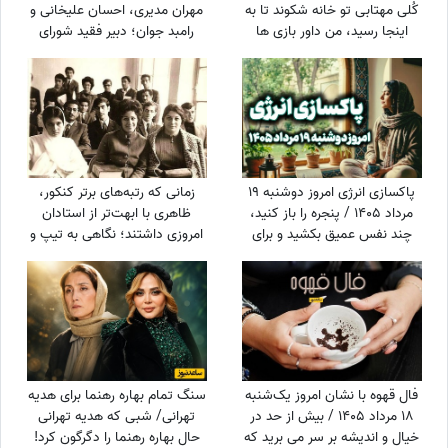
کُلی مهتابی تو خانه شکوند تا به
مهران مدیری، احسان علیخانی و
اینجا رسید، من داور بازی ها
رامبد جوان؛ دبیر فقید شورای
بودم، یک تور وسط هال خانه
عالی امنیت ملی چه می‌خواست؟
می‌زدند و...
پاکسازی انرژی امروز دوشنبه 19
زمانی که رتبه‌های برتر کنکور،
مرداد 1405 / پنجره را باز کنید،
ظاهری با ابهت‌تر از استادان
چند نفس عمیق بکشید و برای
امروزی داشتند؛ نگاهی به تیپ و
مدتی از صداها و محرک‌های
استایل رتبه‌های برتر کنکور سال
اضافی فاصله بگیرید
1354 + عکس
فال قهوه با نشان امروز یک‌شنبه
سنگ تمام بهاره رهنما برای هدیه
18 مرداد 1405 / بیش از حد در
تهرانی/ شبی که هدیه تهرانی
خیال و اندیشه بر سر می برید که
حال بهاره رهنما را دگرگون کرد!