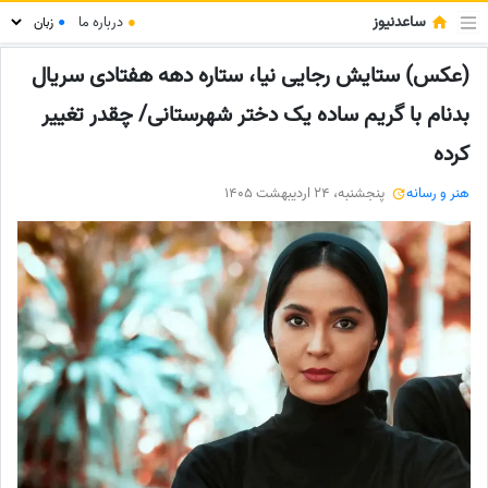
ساعدنیوز
●
درباره ما
●
(عکس) ستایش رجایی نیا، ستاره دهه هفتادی سریال
بدنام با گریم ساده یک دختر شهرستانی/ چقدر تغییر
کرده
هنر و رسانه
پنجشنبه، 24 اردیبهشت 1405