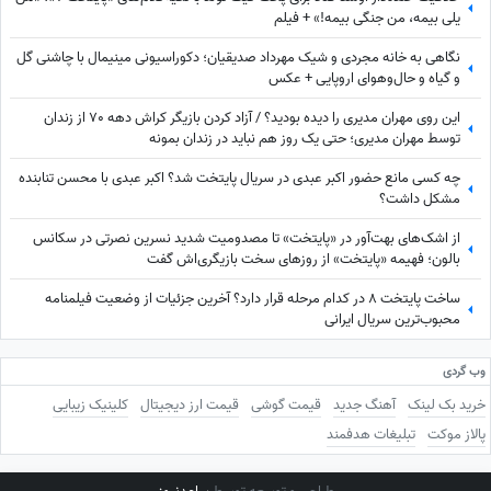
یلی بیمه، من جنگی بیمه!» + فیلم
نگاهی به خانه مجردی و شیک مهرداد صدیقیان؛ دکوراسیونی مینیمال با چاشنی گل
و گیاه و حال‌وهوای اروپایی + عکس
این روی مهران مدیری را دیده بودید؟ / آزاد کردن بازیگر کراش دهه 70 از زندان
توسط مهران مدیری؛ حتی یک روز هم نباید در زندان بمونه
چه کسی مانع حضور اکبر عبدی در سریال پایتخت شد؟ اکبر عبدی با محسن تنابنده
مشکل داشت؟
از اشک‌های بهت‌آور در «پایتخت» تا مصدومیت شدید نسرین نصرتی در سکانس
بالون؛ فهیمه «پایتخت» از روزهای سخت بازیگری‌اش گفت
ساخت پایتخت 8 در کدام مرحله قرار دارد؟ آخرین جزئیات از وضعیت فیلمنامه
محبوب‌ترین سریال ایرانی
وب گردی
خرید بک لینک
آهنگ جدید
قیمت گوشی
قیمت ارز دیجیتال
کلینیک زیبایی
پالاز موکت
تبلیغات هدفمند