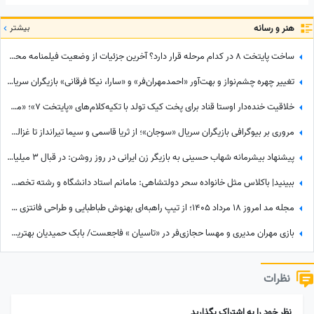
هنر و رسانه
بیشتر
ساخت پایتخت 8 در کدام مرحله قرار دارد؟ آخرین جزئیات از وضعیت فیلمنامه محبوب‌ترین سریال ایرانی
تغییر چهره چشم‌نواز و بهت‌آور «احمدمهران‌فر» و «سارا، نیکا فرقانی» بازیگران سریال نوستالژی «پایتخت» در گذر زمان
خلاقیت خنده‌دار اوستا قناد برای پخت کیک تولد با تکیه‌کلام‌های «پایتخت 7»؛ «من یلی بیمه، من جنگی بیمه!» + فیلم
مروری بر بیوگرافی بازیگران سریال «سوجان»؛ از ثریا قاسمی و سیما تیرانداز تا غزاله اکرمی و بهنام تشکر + عکس
پیشنهاد بیشرمانه شهاب حسینی به بازیگر زن ایرانی در روز روشن: در قبال 3 میلیارد تومان زنانگی‌ات را به من بفروش! از همکاری بازیگران مشهور با محکوم فساد اقتصادی تا...
ببینید| باکلاس مثل خانواده سحر دولتشاهی: مامانم استاد دانشگاه و رشته تخصصیش شنا هست منم خودم...
مجله مد امروز 18 مرداد 1405؛ از تیپ راهبه‌ای بهنوش طباطبایی و طراحی فانتزی مانتو نعیمه نظام‌دوست تا استایل عجیب صابر ابر؛ جنجالی‌ترین انتخاب‌های مد این روزهای چهره‌ها
بازی مهران مدیری و مهسا حجازی‌فر در «تاسیان » فاجعست/ بابک حمیدیان بهترین بازیگره و روی خودش خیلی ...
نظرات
نظر خود را به اشتراک بگذارید