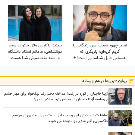
این ...
تغییر چهره عجیب امین زندگانی با
ببینید| باکلاس مثل خانواده سحر
گریم گربه‌ای؛ بازیگری که
دولتشاهی: مامانم استاد دانشگاه
به‌سختی قابل شناسایی است! +
و رشته تخصصیش شنا هست
عکس
منم خودم...
پربازدید‌ترین‌ها در هنر و رسانه
آزیتا حاجیان از کوره در رفت! مداخله دختر رضا نیکخواه برای مهار خشم
بی‌سابقه آزیتا حاجیان در مجلس ترحیم اکبر عبدی!
تماشا کنید| با دیدن این ویدیو دلیل غیبت مهران مدیری در مراسم
خاکسپاری اکبر عبدی رو متوجه می شوید