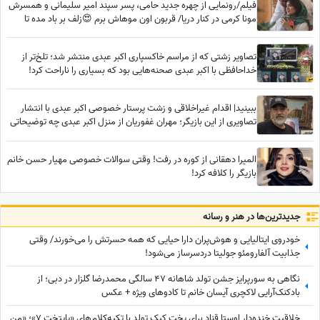
فیلم/رونمایی از چهره جدید حامی، پسر سپند امیر سلیمانی و همسرش
مونا کرمی در کنار دریا/ قربون اون موهاش برم 😍زلف بر باد مده تا
ندهی بر بادم
تصاویر زشتی که از مراسم خاکسپاری اکبر عبدی منتشر شد؛ تلخ‌تر از
خداحافظی با اکبر عبدی صحنه‌هایی بود که بسیاری را ناراحت کرد!
ببینید| اقدام غیراخلاقی و زشت پرستار خصوصی اکبر عبدی با انتشار
تصاویری از این بازیگر؛ مهران غفوریان از منزل اکبر عبدی چه توضیحاتی
داد؟
المیرا دهقانی از کوره در رفت! وقتی سوالات خصوصی مهیار حسن خانم
بازیگر را کلافه کرد!
جدید‌ترین‌ها در هنر و رسانه
خودروی ایتالیایی و هوش‌پران دارا حیایی که همه حسرتش را می‌خورند/ وقتی
جذابیت آلفارومئو جولیتا دردسرساز می‌شود!
نگاهی به سورپرایز جشن تولد شاهانه 47 سالگی محمدرضا گلزار در دبی؛ از
بادکنک‌آرایی لاکچری آیسان خانم تا کادوهای ویژه + عکس
خلاقیت خنده‌دار اوستا قناد برای پخت کیک تولد با تکیه‌کلام‌های «پایتخت 7»؛ «من