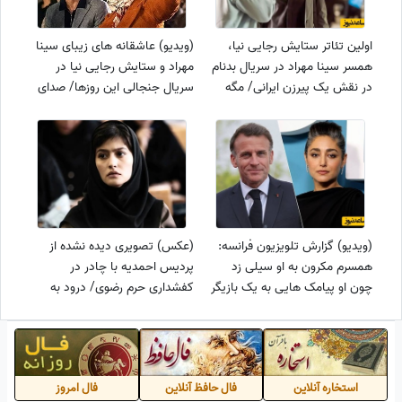
اولین تئاتر ستایش رجایی نیا،
(ویدیو) عاشقانه های زیبای سینا
همسر سینا مهراد در سریال بدنام
مهراد و ستایش رجایی نیا در
در نقش یک پیرزن ایرانی/ مگه
سریال جنجالی این روزها/ صدای
داریم اینهمه تغییرچهره؟+عکس
بهشتی محسن چاوشی دل آدمو
خون میکنه💔
(ویدیو) گزارش تلویزیون فرانسه:
(عکس) تصویری دیده نشده از
همسرم مکرون به او سیلی زد
پردیس احمدیه با چادر در
چون او پیامک هایی به یک بازیگر
کفشداری حرم رضوی/ درود به
ایرانی به نام گلشیفته فراهانی
غیرتت دختر ایران👌
ارسال کرده بود و...
استخاره آنلاین
فال حافظ آنلاین
فال امروز