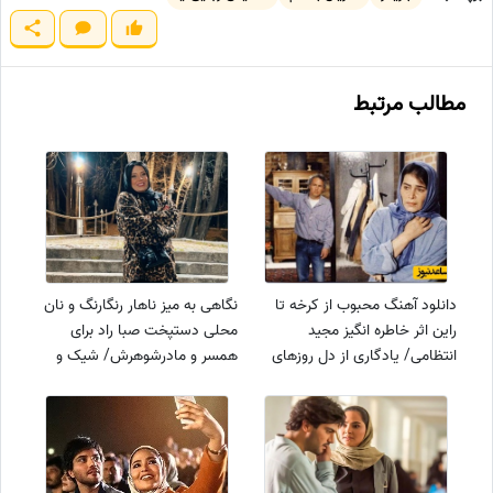
مطالب مرتبط
دانلود آهنگ محبوب از کرخه تا
نگاهی به میز ناهار رنگارنگ و نان
راین اثر خاطره انگیز مجید
محلی دستپخت صبا راد برای
انتظامی/ یادگاری از دل روزهای
همسر و مادرشوهرش/ شیک و
غم انگیز و رزمندگان پرافتخار جنگ
باکلاس+عکس
ایران و عراق