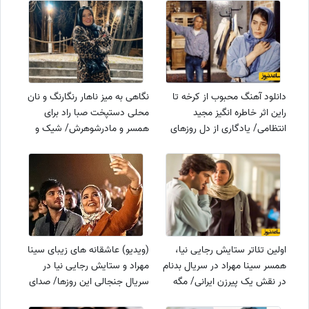
دانلود آهنگ محبوب از کرخه تا
نگاهی به میز ناهار رنگارنگ و نان
راین اثر خاطره انگیز مجید
محلی دستپخت صبا راد برای
انتظامی/ یادگاری از دل روزهای
همسر و مادرشوهرش/ شیک و
غم انگیز و رزمندگان پرافتخار جنگ
باکلاس+عکس
ایران و عراق
اولین تئاتر ستایش رجایی نیا،
(ویدیو) عاشقانه های زیبای سینا
همسر سینا مهراد در سریال بدنام
مهراد و ستایش رجایی نیا در
در نقش یک پیرزن ایرانی/ مگه
سریال جنجالی این روزها/ صدای
داریم اینهمه تغییرچهره؟+عکس
بهشتی محسن چاوشی دل آدمو