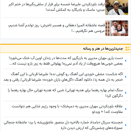
ترفند باورنکردنی علیرضا خمسه برای فرار از سلفی‌بگیرها در ختم اکبر
عبدی؛ ماسک و بادیگارد به کمکش آمدند!
قصه عاشقانه المیرا دهقانی و همسر تاجرش: روز تولدم آشنا شدیم،
عروسی هم نگرفتیم...!
جدید‌ترین‌ها در هنر و رسانه
دست یاری مهران مدیری به بازیگری که مدت‌ها در زندان اوین آب خنک می‌خورد!
بعضی خوبی‌ها هیچ‌وقت از یاد آدم نمی‌ره! پهلوانی فقط به زور بازو نیست که...
اگه شکست عشقی خوردی این آهنگ رو گوش نده! علیرضا قربانی با این آهنگ
خنجر به دل همه زد/ دانلود آهنگ «گل‌های باران خورده» علیرضا قربانی/ رفتی و بعد
از تو دنیا غرق شد در گریه‌هایم💔
سنگ تمام بهاره رهنما برای هدیه تهرانی/ شبی که هدیه تهرانی حال بهاره رهنما را
دگرگون کرد!
علاقه باورنکردنی مهران مدیری به دمپختک؛ با وجود رژیم غذایی هم نتوانست
مقاومت کند! + ویدئو
خجسته سریال «بامداد خمار» بالاخره دل منصور عاشق‌پیشه را برد؛ عاشقانه جنجالی
عموزاده‌های چشم‌رنگی که ارزش دیدن داره