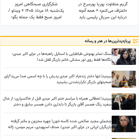
گریم متفاوت پوریا پورسرخ در
شکرگزاری صبحگاهی امروز
«اعتراف می‌کنم» + همه آنچه
یک‌شنبه 18 مرداد 1405 + ویدئو /
درباره این سریال پلیسی باید
امروز صبح فقط یک جمله بگو؛
بدانید
شاید نگاهت به زندگی عوض
شود
پربازدید‌ترین‌ها در هنر و رسانه
سنگ تمام بهنوش طباطبایی با استایل راهبه‌ها در عزای اکبر عبدی؛
نگاه‌ها فقط روی تور مشکی خانم بازیگر قفل شد!
ببینید| تنها دختر زنده‌یاد اکبر عبدی پدرش را با چه اسمی صدا می‌زد؟پای
صحبتهای بازیگر تکرارنشدنی بشینید
ببینید| لحظاتی همراه با مراسم ختم اکبر عبدی قبل از خاکسپاری؛ از شال
سفید رنگ همسر آقای بازیگر تا دلداری دادن همسر سابق و دختر
محمدرضا شریفی‌نیا
چشمای مجید صالحی شده کاسه خون! چهره محزون و ماتم گرفته
بازیگران ایرانی در عزای اکبر عبدی/ صدف اسپهبدی، مریم مومن، ژاله
صامتی، نسرین مقانلو و...