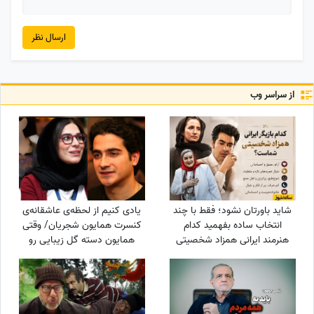
ارسال نظر
از سراسر وب
شاید باورتان نشود؛ فقط با چند
یادی کنیم از لحظه‌ی عاشقانه‌ی
انتخاب ساده بفهمید کدام
کنسرت همایون شجریان/ وقتی
هنرمند ایرانی همزاد شخصیتی
همایون دسته گل زیبایی رو
شماست! از شوخ‌طبعی نعیمه
تقدیم میکنه به سحر
نظام‌دوست تا احساسات عمیق
دولت‌شاهی/ چه تیپ مینیمال و
شهاب حسینی؛ شما شبیه
شیکی زده سحر خانم!
کدام‌یک هستید؟