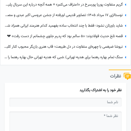
گریم متفاوت پوریا پورسرخ در «اعتراف می‌کنم» + همه آنچه درباره این سریال پلیسی باید بدانید
نوستالژی 17 مرداد 1405؛ تصاویر قدیمی لورفته از جشن عروسی اکبر عبدی و مصی خانوم در مرداد 1365
شاید باورتان نشود؛ فقط با چند انتخاب ساده بفهمید کدام هنرمند ایرانی همزاد شخصیتی شماست! از شوخ‌طبعی نعیمه نظام‌دوست تا احساسات عمیق شهاب حسینی؛ شما شبیه کدام‌یک هستید؟
قصه تلخ حدیث فولادوند؛ «5 سالم بود که پدرم جلوی چشمانم از دست رفت» 💔
نیوشا ضیغمی با چهره‌ای متفاوت در دل طبیعت؛ قاب هنری بازیگر محبوب کنار کلبه چوبی
سنگ تمام بهاره رهنما برای هدیه تهرانی/ شبی که هدیه تهرانی حال بهاره رهنما را دگرگون کرد!
نظرات
نظر خود را به اشتراک بگذارید