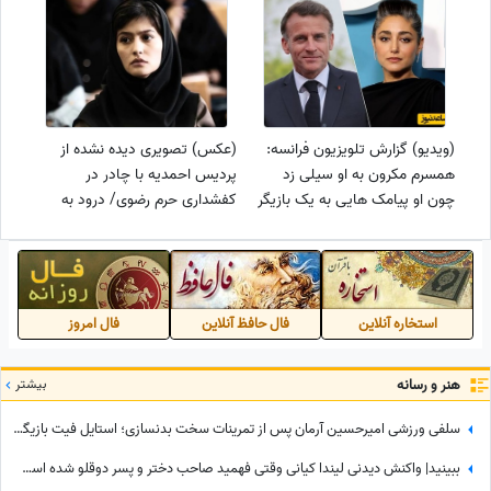
خون میکنه💔
(ویدیو) گزارش تلویزیون فرانسه:
(عکس) تصویری دیده نشده از
همسرم مکرون به او سیلی زد
پردیس احمدیه با چادر در
چون او پیامک هایی به یک بازیگر
کفشداری حرم رضوی/ درود به
ایرانی به نام گلشیفته فراهانی
غیرتت دختر ایران👌
ارسال کرده بود و...
استخاره آنلاین
فال حافظ آنلاین
فال امروز
هنر و رسانه
بیشتر
سلفی ورزشی امیرحسین آرمان پس از تمرینات سخت بدنسازی؛ استایل فیت بازیگر محبوب در باشگاه
ببینید| واکنش دیدنی لیندا کیانی وقتی فهمید صاحب دختر و پسر دوقلو شده است؛ حس عجیبی داشتم چون فهمیدم پسرم یه...