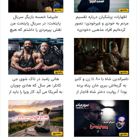
اظهارات پزشکیان درباره تقسیم
علیرضا خمسه بازیگر سریال
مردم به خودی و غیرخودی؛ تصور
پایتخت: در سریال پایتخت من
کرده‌ایم افراد مذهبی «خودی»
نقش پیرمردی را داشتم که هیچ
هستند و ...
دیالوگی نداشت! پنجعلی از طریق
نگاهش با مردم حرف می زد
ناصرالدین شاه با 80 تا زن و کنیز
هانی رامبد در تاک شوی جی
به گربه‌اش ببری خان پناه برده
کاتلر: هر سال که هادی چوپان
بود! / روایت دختر شاه قاجار از
به آمریکا می آید کار ویزا را باید از
لایه‌های پنهان حرمسرای شاهی
صفر انجام دهیم/ این که او
قهرمان مستر المپیا است هیچ
فرقی برای موضوع ویزا ندارد