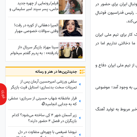
فیلم/رونمایی از چهره جدید
بال ایران برای حضور در
غافلگیر کرد
حامی، پسر سپند امیر سلیمانی و
شد. رئیس فدراسیون فوتبال
همسرش مونا کرمی در کنار دریا/
قربون اون موهاش برم 😍زلف بر
ی‌کند.
المیرا دهقانی از کوره در رفت!
باد مده تا ندهی بر بادم
وقتی سوالات خصوصی مهیار
کار برای تیم ملی ایران
حسن خانم بازیگر را کلافه کرد!
ه، ما دخالتی نداریم اما در
سینا مهراد بازیگر سریال «از
یادرفته» : به پدرم گفتم میخوام
فامیلیمو تغییر بدم 1 دقیقه
سکوت کرد و گفت...
از تیم ملی ایران دفاع و
جدید‌ترین‌ها در هنر و رسانه
سلفی ورزشی امیرحسین آرمان پس از
لی به وجود آمد؛ موضوعی
تمرینات سخت بدنسازی؛ استایل فیت بازیگر
محبوب در باشگاه
فرار عاشقانه شهاب حسینی از سربازی؛ عشقی
که به جدایی انجامید🥀
ر مربوط به تولید آهنگ
زیر آسمان شهر 4 کِی ساخته می‌شود؟ کدام
بازیگران در فصل 4 حضور دارند؟
نیوشا ضیغمی با چهره‌ای متفاوت در دل