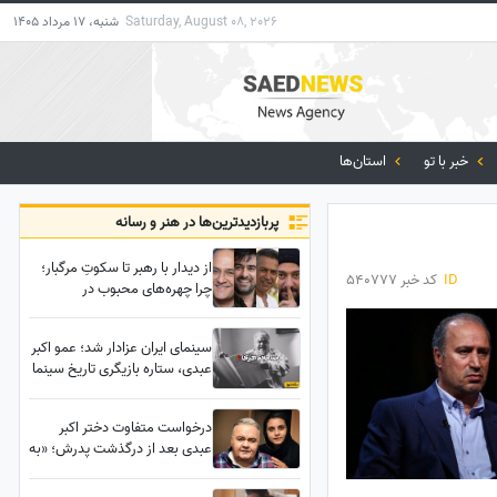
Saturday, August 08, 2026
شنبه، 17 مرداد 1405
خبر با تو
استان‌ها
پربازدید‌ترین‌ها در هنر و رسانه
از دیدار با رهبر تا سکوتِ مرگبار؛
ID
کد خبر 540777
چرا چهره‌های محبوب در
حساس‌ترین لحظه تاریخ ایران،
مهر سکوت بر لب زدند؟
سینمای ایران عزادار شد؛ عمو اکبر
عبدی، ستاره بازیگری تاریخ سینما
به دیار باقی شتافت...
درخواست متفاوت دختر اکبر
عبدی بعد از درگذشت پدرش؛ «به
جای تاج گل این کار را انجام
دهید» / وصیتی که همه را