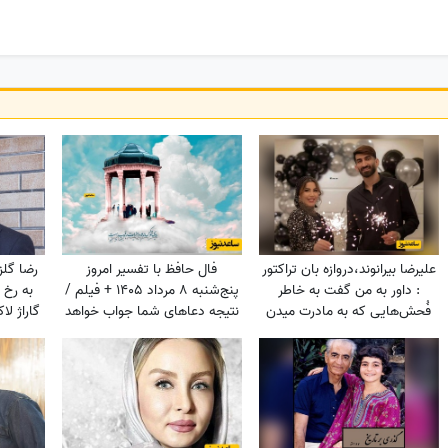
علیرضا بیرانوند،دروازه بان تراکتور
فال حافظ با تفسیر امروز
رضا گلز
: داور به من گفت به خاطر
پنج‌شنبه 8 مرداد 1405 + فیلم /
به رخ 
فُحش‌هایی که به مادرت میدن
نتیجه دعاهای شما جواب خواهد
گاراژ ل
بهت کارت نمیدم!/ ما حواله
داد درهای بسته به روی شما باز
ماشین نگرفتیم
می‌شوند