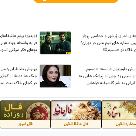
غای اجرای پُرشور و حماسی پرواز
(ویدیو) پیام عاشقانه
ین ستاره های تیم ملی در تهران/
فر به واسطه جواد عزتی 
ن خاک تو هستیم😍
بچه‌ای فکر میکنی آسون
میفهمی که...
زارش تلویزیون فرانسه: همسرم
بهنوش طباطبایی: من ه
او سیلی زد چون او پیامک هایی به
جنگ ها دقیقا از کجای
ایرانی به نام گلشیفته فراهانی
در کجای خاک تنت تما
 بود و...
دانم که...
تخاره آنلاین
فال حافظ آنلاین
فال امروز