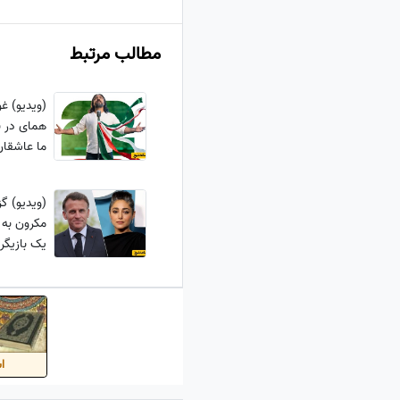
مطالب مرتبط
(ویدیو) غو
همای در ب
ما عاشقا
(ویدیو) گ
مکرون به 
یک بازیگر 
ارسال کرده
اس