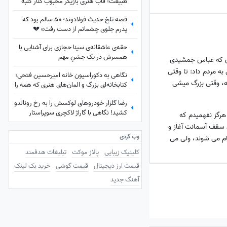
طبیعت؛ قاب هنری بازیگر محبوب کنار کلبه
چوبی
قصه تلخ حدیث فولادوند؛ «5 سالم بود که
پدرم جلوی چشمانم از دست رفت» 💔
حقه‌ی عاشقانه‌ی سینا حجازی برای آشنایی با
همسرش در یک جشنِ مهم
‌ای که عباس جمشیدی
به مردم داد: تا وقتی
نگاهی به دکوراسیون خانه امیرحسین فتحی؛
ه، وقتی بزرگ میشی
کتابخانه‌ای بزرگ و المان‌های هنری که همه را
غافلگیر کرد/ بیخود نیست بهش میگن آقازاده
رضا گلزار خودروهای لوکسش را به رخ رونالدو
سینمای ایران
کشید! نگاهی با گاراژ لاکچری سوپراستار
رگز نفهمیدم که
سینمای ایران+عکس
 سقف آسمانت آغاز و
وب گردی
م می شوند، ولی می
کلینیک زیبایی
پالاز موکت
تبلیغات هدفمند
قیمت ارز دیجیتال
قیمت گوشی
خرید بک لینک
آهنگ جدید