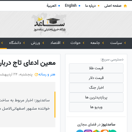
صفحه اصلی
●
درباره ما
●
English
●
العربية
سیاست
جامعه
حوادث
اقتصاد
ورزش
دانشگاه
دسترسی سریع:
معین ادعای تاج دربار
قیمت طلا
هنر و رسانه
پنجشنبه، 24 اردیبهشت 1405
قیمت دلار
اخبار جنگ
پربازدید‌ترین ها
ساعدنیوز: اخبار مربوط به ساخت
ویدیو ها
خواننده مشهور اصفهانی‌الاصل
ساعدنیوز
در فضای مجازی