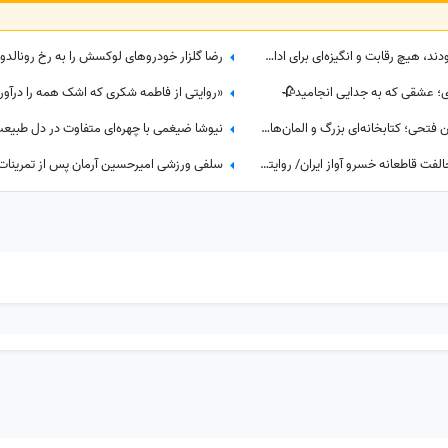
5 جذابیت واقعی در زندگی که اگر نبودند، هیچ رقابت و انگیزه‌ای برای ادامه زندگی وجود نداشت! آخریش از همه مهم‌تره!
ی؛ عشقی که به جدایی انجامید🥀
نگاهی به دکوراسیون خانه امیرحسین فتحی؛ کتابخانه‌ای بزرگ و المان‌های هنری که همه را غافلگیر کرد/ بیخود نیست بهش میگن آقازاده سینمای ایران
از عشق پنهان همایون شجریان تا مخالفت قاطعانه خسرو آواز ایران/ روایتی ناگفته از رویایی که در سایه موسیقی ماند!