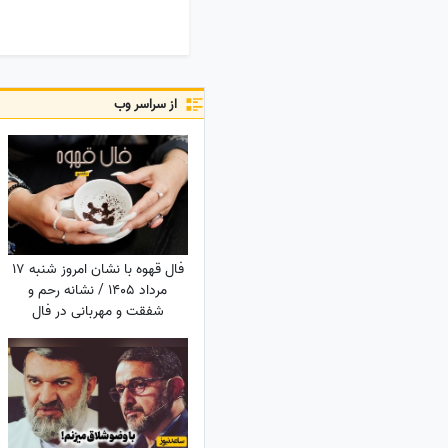
از سراسر وب
فال قهوه با نشان امروز شنبه 17
مرداد 1405 / نشانه رحم و
شفقت و مهربانی در فال
شماست، غافل نشوید؛ از
دوستان ناباب بپرهیزید