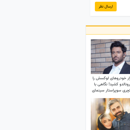
ارسال نظر
ار خودروهای لوکسش را
رونالدو کشید! نگاهی با
اکچری سوپراستار سینمای
ایران+عکس