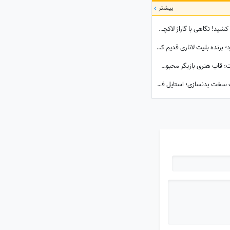
بیشتر
رضا گلزار خودروهای لوکسش را به رخ رونالدو کشید! نگاهی با گاراژ لاکچری سوپراستار سینمای ایران+عکس
«روایتی از فاطمه شکری که اشک همه را درآورد؛ برنده بلیت لاتاری قدیم که همه برده‌اش را خرج دیگران کرد، اکنون بی‌مهری می‌بیند!»
نیوشا ضیغمی با چهره‌ای متفاوت در دل طبیعت؛ قاب هنری بازیگر محبوب کنار کلبه چوبی
سلفی ورزشی امیرحسین آرمان پس از تمرینات سخت بدنسازی؛ استایل فیت بازیگر محبوب در باشگاه