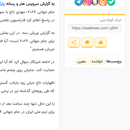
به گزارش سرویس هنر و رسانه
پای
جام جهانی 2026، مه
در پاسخ اعلام کرد فدراسیون نقشی د
لینک کوتاه خبر:
به گزارش ورزش سه، در این بخش از
برای جام جهانی
جریان هستیم."
برچسب‌ها:
خواننده
معین
در ادامه خبرنگار سوال کرد که آیا 
حمایت کند، جایش روی چشم ماس
اظهارات تاج خیلی زود بازتاب گستر
که طی روزهای گذشته نیز در برخی 
با این حال تنها چند ساعت بعد از
برای تیم ملی ایران در جام جهانی 2026 را رد کرد و اعلام کرد مطالب منتشرشده در این خصوص صحت ندارد.