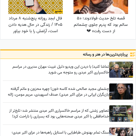
قصه تلخ حدیث فولادوند؛ «5
فال ابجد روزانه پنج‌شنبه 8 مرداد
سالم بود که پدرم جلوی چشمانم
1405 / زندگی در حال هدیه دادن
از دست رفت» 💔
است، آرامش را با خود بیاور
پربازدید‌ترین‌ها در هنر و رسانه
تماشا کنید| با دیدن این ویدیو دلیل غیبت مهران مدیری در مراسم
خاکسپاری اکبر عبدی رو متوجه می شوید
چشمای مجید صالحی شده کاسه خون! چهره محزون و ماتم گرفته
بازیگران ایرانی در عزای اکبر عبدی/ صدف اسپهبدی، مریم مومن، ژاله
صامتی، نسرین مقانلو و...
تصاویر زشتی که از مراسم خاکسپاری اکبر عبدی منتشر شد؛ تلخ‌تر از
خداحافظی با اکبر عبدی صحنه‌هایی بود که بسیاری را ناراحت کرد!
سنگ تمام بهنوش طباطبایی با استایل راهبه‌ها در عزای اکبر عبدی؛