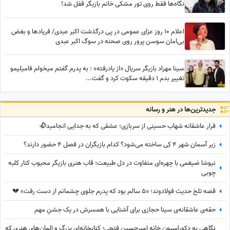
نگاه‌ها فقط روی تور مشکی خانم بازیگر قفل شد!
اعلام 10 روز عزای عمومی در پی درگذشت اکبر عبدی/ فریادها و بغض
بی‌امان سوسن پرور روی صحنه در سوگ اکبر عبدی
سینا مهراد بازیگر سریال «از یادرفته» : به پدرم گفتم میخوام فامیلیمو
تغییر بدم 1 دقیقه سکوت کرد و گفت...
جدید‌ترین‌ها در هنر و رسانه
فرار عاشقانه شهاب حسینی از سربازی؛ عشقی که به جدایی انجامید🥀
زیر آسمان شهر 4 کِی ساخته می‌شود؟ کدام بازیگران در فصل 4 حضور دارند؟
نیوشا ضیغمی با چهره‌ای متفاوت در دل طبیعت؛ قاب هنری بازیگر محبوب کنار کلبه
چوبی
قصه تلخ حدیث فولادوند؛ «5 سالم بود که پدرم جلوی چشمانم از دست رفت» 💔
حقه‌ی عاشقانه‌ی سینا حجازی برای آشنایی با همسرش در یک جشنِ مهم
نگاهی به دکوراسیون خانه امیرحسین فتحی؛ کتابخانه‌ای بزرگ و المان‌های هنری که