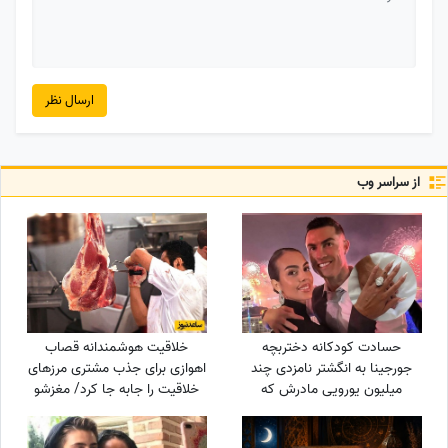
ارسال نظر
از سراسر وب
حسادت کودکانه دختربچه
خلاقیت هوشمندانه قصاب
جورجینا به انگشتر نامزدی چند
اهوازی برای جذب مشتری مرزهای
میلیون یورویی مادرش که
خلاقیت را جابه جا کرد/ مغزشو
رونالدو به او هدیه داده بود!
باید طلا گرفت +عکس