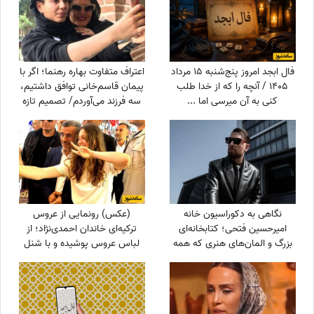
فال ابجد امروز پنج‌شنبه 15 مرداد
اعتراف متفاوت بهاره رهنما؛ اگر با
1405 / آنچه را که از خدا طلب
پیمان قاسم‌خانی توافق داشتیم،
کنی به آن میرسی اما ...
سه فرزند می‌آوردم/ تصمیم تازه
برای ازدواج
نگاهی به دکوراسیون خانه
(عکس) رونمایی از عروس
امیرحسین فتحی؛ کتابخانه‌ای
ترکیه‌ای خاندان احمدی‌نژاد؛ از
بزرگ و المان‌های هنری که همه
لباس عروس پوشیده و با شنل
را غافلگیر کرد/ بیخود نیست
دور توری تا...
بهش میگن آقازاده سینمای ایران