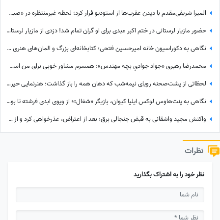
المیرا شریفی‌مقدم با دیدن عقرب‌ها از استودیو فرار کرد؛ لحظه غیرمنتظره در «صبحانه ایرانی» + ویدئو
حضور مازیار لرستانی در ختم اکبر عبدی برای او گران تمام شد! دزدی از مازیار لرستانی اونم تو روز روشن!
نگاهی به دکوراسیون خانه امیرحسین فتحی؛ کتابخانه‌ای بزرگ و المان‌های هنری که همه را غافلگیر کرد/ بیخود نیست بهش میگن آقازاده سینمای ایران
محمدرضا رهبری «جواد جوادیِ بچه مهندس»: همسرم مشاور خوبی برای من است، خط قرمز من خانوادمه/عروسی خواهرم دائم استرس داشتم که مبادا فیلم یا عکسی از من گرفته شود و بعدا برای من دردسر ایجاد کند!
لحظاتی از پشت‌صحنه رویای نیمه‌شب که دهان همه را باز گذاشت؛ هنرنمایی حیرت‌انگیز و جانانه روزبه حصاری بدون بدلکار!+ویدیو
نگاهی به پنت‌هاوس لوکس ایلیا کیوان، بازیگر «شغال»؛ از ویوی ابدی فرشته تا بولداگ دوست‌داشتنی و دکوراسیون چشم‌نواز
واکنش مجید واشقانی به قبض جنجالی برق؛ بعد از اعتراض، عذرخواهی کرد و از شرکت برق تشکر کرد
نظرات
نظر خود را به اشتراک بگذارید