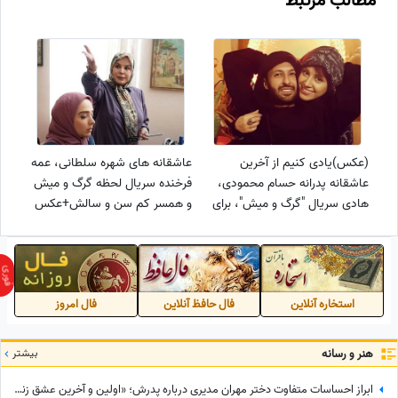
مطالب مرتبط
(عکس)یادی کنیم از آخرین
عاشقانه های شهره سلطانی، عمه
عاشقانه پدرانه حسام محمودی،
فرخنده سریال لحظه گرگ و میش
هادی سریال "گرگ و میش"، برای
و همسر کم سن و سالش+عکس
تولد دختر زیبایش، هانا/ آدم
دلش آتیش میگیره واقعا
استخاره آنلاین
فال حافظ آنلاین
فال امروز
هنر و رسانه
بیشتر
ابراز احساسات متفاوت دختر مهران مدیری درباره پدرش؛ «اولین و آخرین عشق زندگی من بابامه» + ویدئو