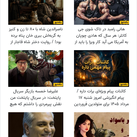
هانی رامبد در تاک شوی جی
ناصرالدین شاه با 80 تا زن و کنیز
کاتلر: هر سال که هادی چوپان
به گربه‌اش ببری خان پناه برده
به آمریکا می آید کار ویزا را باید از
بود! / روایت دختر شاه قاجار از
صفر انجام دهیم/ این که او
لایه‌های پنهان حرمسرای شاهی
قهرمان مستر المپیا است هیچ
فرقی برای موضوع ویزا ندارد
کائنات پیام ویژه‌ای برات داره /
علیرضا خمسه بازیگر سریال
پیام انگیزشی امروز شنبه 17
پایتخت: در سریال پایتخت من
مرداد 1405 برای متولدین فروردین
نقش پیرمردی را داشتم که هیچ
تا اسفند: امروز با حفظ تمرکز و
دیالوگی نداشت! پنجعلی از طریق
پشتکار، یک گام دیگر به
نگاهش با مردم حرف می زد
خواسته‌هایتان نزدیک می‌شوید +
ویدئو