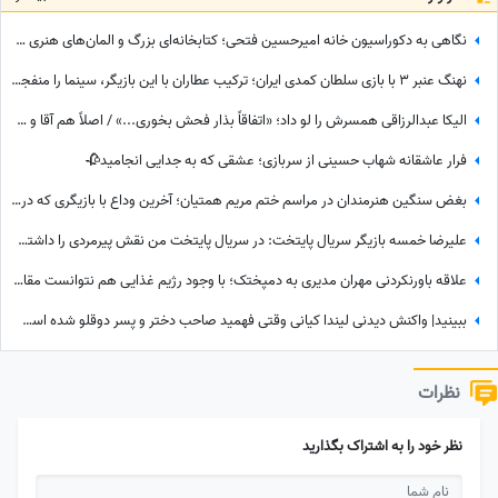
نگاهی به دکوراسیون خانه امیرحسین فتحی؛ کتابخانه‌ای بزرگ و المان‌های هنری که همه را غافلگیر کرد/ بیخود نیست بهش میگن آقازاده سینمای ایران
نهنگ عنبر 3 با بازی سلطان کمدی ایران؛ ترکیب عطاران با این بازیگر، سینما را منفجر می‌کند / جایگزین مهناز افشار کیست؟
الیکا عبدالرزاقی همسرش را لو داد؛ «اتفاقاً بذار فحش بخوری...» / اصلاً هم آقا و متشخص نیست!
فرار عاشقانه شهاب حسینی از سربازی؛ عشقی که به جدایی انجامید🥀
بغض سنگین هنرمندان در مراسم ختم مریم همتیان؛ آخرین وداع با بازیگری که در 33سالگی تسلیم سرطان شد / از سامان صفاری و ستاره اسکندری تا مسعود فراستی و هانیه غلامی در سوگ بازیگر فقید
علیرضا خمسه بازیگر سریال پایتخت: در سریال پایتخت من نقش پیرمردی را داشتم که هیچ دیالوگی نداشت! پنجعلی از طریق نگاهش با مردم حرف می زد
علاقه باورنکردنی مهران مدیری به دمپختک؛ با وجود رژیم غذایی هم نتوانست مقاومت کند! + ویدئو
ببینید| واکنش دیدنی لیندا کیانی وقتی فهمید صاحب دختر و پسر دوقلو شده است؛ حس عجیبی داشتم چون فهمیدم پسرم یه...
نظرات
نظر خود را به اشتراک بگذارید