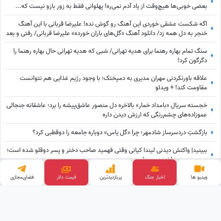
بعضی خوبی‌ها هیچ‌وقت از یاد آدم نمی‌ره! پهلوانی فقط به زور بازو نیست که...
اگه شکست عشقی خوردی این آهنگ رو گوش نده! علیرضا قربانی با این آهنگ
خنجر به دل همه زد/ دانلود آهنگ «گل‌های باران خورده» علیرضا قربانی/ رفتی و بعد
از تو دنیا غرق شد در گریه‌هایم💔
سنگ تمام بهاره رهنما برای هدیه تهرانی/ شبی که هدیه تهرانی حال بهاره رهنما را
دگرگون کرد!
علاقه باورنکردنی مهران مدیری به دمپختک؛ با وجود رژیم غذایی هم نتوانست
مقاومت کند! + ویدئو
خجسته سریال «بامداد خمار» بالاخره دل منصور عاشق‌پیشه را برد؛ عاشقانه جنجالی
عموزاده‌های چشم‌رنگی که ارزش دیدن داره
بازگشتِ دردسرساز شادمهر؛ چرا «گل یاس» دوباره جامعه را دو‌قطبی کرد؟
ببینید| واکنش دیدنی لیندا کیانی وقتی فهمید صاحب دختر و پسر دوقلو شده است؛
حس عجیبی داشتم چون فهمیدم پسرم یه...
علیرضا خمسه بازیگر سریال پایتخت: در سریال پایتخت من نقش پیرمردی را داشتم
ویدیو ها
اخبار جنگ
پربازدید‌ترین
فضای‌مجازی
قیمت طلا
که هیچ دیالوگی نداشت! پنجعلی از طریق نگاهش با مردم حرف می زد
وب گردی