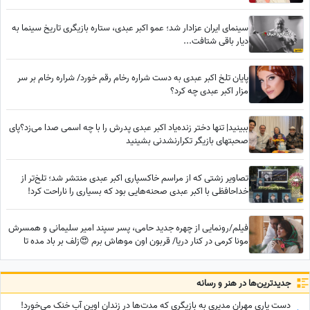
سینمای ایران عزادار شد؛ عمو اکبر عبدی، ستاره بازیگری تاریخ سینما به
دیار باقی شتافت...
پایان تلخ اکبر عبدی به دست شراره رخام رقم خورد/ شراره رخام بر سر
مزار اکبر عبدی چه کرد؟
ببینید| تنها دختر زنده‌یاد اکبر عبدی پدرش را با چه اسمی صدا می‌زد؟پای
صحبتهای بازیگر تکرارنشدنی بشینید
تصاویر زشتی که از مراسم خاکسپاری اکبر عبدی منتشر شد؛ تلخ‌تر از
خداحافظی با اکبر عبدی صحنه‌هایی بود که بسیاری را ناراحت کرد!
فیلم/رونمایی از چهره جدید حامی، پسر سپند امیر سلیمانی و همسرش
مونا کرمی در کنار دریا/ قربون اون موهاش برم 😍زلف بر باد مده تا
ندهی بر بادم
جدید‌ترین‌ها در هنر و رسانه
دست یاری مهران مدیری به بازیگری که مدت‌ها در زندان اوین آب خنک می‌خورد!