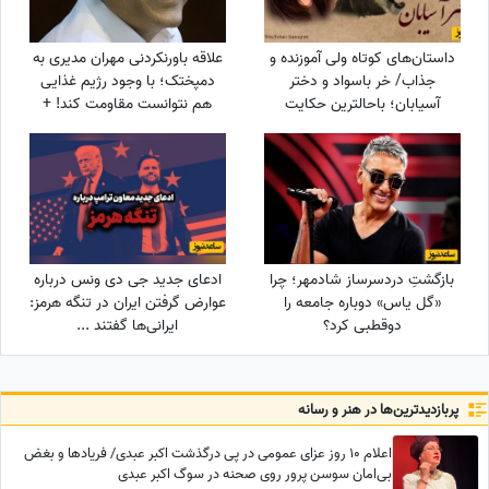
داستان‌های کوتاه ولی آموزنده و
علاقه باورنکردنی مهران مدیری به
جذاب/ خر باسواد و دختر
دمپختک؛ با وجود رژیم غذایی
آسیابان؛ باحالترین حکایت
هم نتوانست مقاومت کند! +
مرزبان نامه
ویدئو
بازگشتِ دردسرساز شادمهر؛ چرا
ادعای جدید جی دی ونس درباره
«گل یاس» دوباره جامعه را
عوارض گرفتن ایران در تنگه هرمز:
دو‌قطبی کرد؟
ایرانی‌ها گفتند ...
پربازدید‌ترین‌ها در هنر و رسانه
اعلام 10 روز عزای عمومی در پی درگذشت اکبر عبدی/ فریادها و بغض
بی‌امان سوسن پرور روی صحنه در سوگ اکبر عبدی