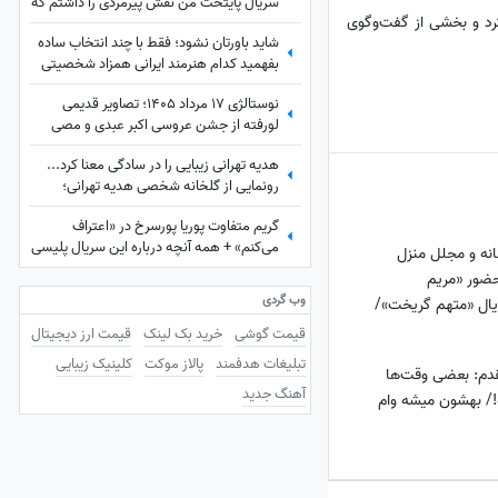
سریال پایتخت من نقش پیرمردی را داشتم که
کرد و بخشی از گفت‌وگوی
هیچ دیالوگی نداشت! پنجعلی از طریق
شاید باورتان نشود؛ فقط با چند انتخاب ساده
نگاهش با مردم حرف می زد
بفهمید کدام هنرمند ایرانی همزاد شخصیتی
شماست! از شوخ‌طبعی نعیمه نظام‌دوست تا
نوستالژی 17 مرداد 1405؛ تصاویر قدیمی
احساسات عمیق شهاب حسینی؛ شما شبیه
لورفته از جشن عروسی اکبر عبدی و مصی
کدام‌یک هستید؟
خانوم در مرداد 1365
هدیه تهرانی زیبایی را در سادگی معنا کرد...
رونمایی از گلخانه شخصی هدیه تهرانی؛
بهشت شمعدانی‌های رنگی خانم بازیگر همه را
گریم متفاوت پوریا پورسرخ در «اعتراف
شگفت‌زده کرد!
می‌کنم» + همه آنچه درباره این سریال پلیسی
نه و مجلل منزل
باید بدانید
ضور «مریم
وب گردی
ریال «متهم گریخت»/
درن تا لوسترهای
قیمت گوشی
خرید بک لینک
قیمت ارز دیجیتال
انی
تبلیغات هدفمند
پالاز موکت
کلینیک زیبایی
فی مقدم: بعضی وقت‌ها
آهنگ جدید
!/ بهشون میشه وام