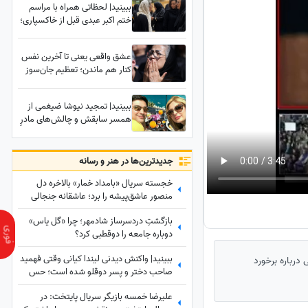
ببینید| لحظاتی همراه با مراسم
ختم اکبر عبدی قبل از خاکسپاری؛
از شال سفید رنگ همسر آقای
بازیگر تا دلداری دادن همسر
عشق واقعی یعنی تا آخرین نفس
سابق و دختر محمدرضا شریفی‌نیا
کنار هم ماندن؛ تعظیم جان‌سوز
همسر اکبر عبدی مقابل تابوت
مردی که تمام زندگی‌اش بود
ببینید| تمجید نیوشا ضیغمی از
همسر سابقش و چالش‌های مادرِ
مجرد بودن: پدرِ دخترم آدم
باشعوری بود و اجازه داد که
من....
جدید‌ترین‌ها در هنر و رسانه
خجسته سریال «بامداد خمار» بالاخره دل
منصور عاشق‌پیشه را برد؛ عاشقانه جنجالی
عموزاده‌های چشم‌رنگی که ارزش دیدن داره
بازگشتِ دردسرساز شادمهر؛ چرا «گل یاس»
دوباره جامعه را دو‌قطبی کرد؟
ببینید| واکنش دیدنی لیندا کیانی وقتی فهمید
درباره برخورد
صاحب دختر و پسر دوقلو شده است؛ حس
عجیبی داشتم چون فهمیدم پسرم یه...
علیرضا خمسه بازیگر سریال پایتخت: در