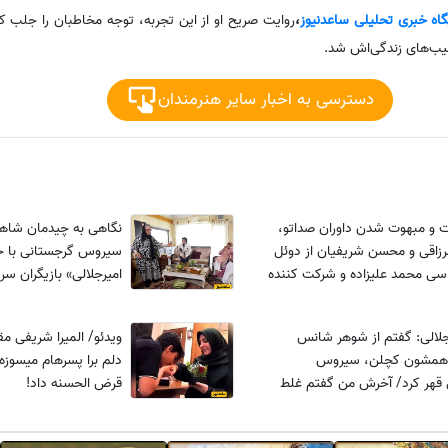
گاه خبری تحلیلی ساعدنیوز
،
روایت صریح او از این تجربه، توجه مخاطبان را جلب 
نشیب‌های زندگی‌اش شد.
دسترسی به اخبار سایر هنرمندان
ت و مبهوت شدن داوران صداتو،
نگاهی به چیدمان شاها
الرزاقی و محسن شریفیان از دوئل
سیروس گرجستانی با ح
ی محمد علیزاده و شرکت کننده
امیرجلالی» بازیگران س
هنگ «باران می‌بارد امشب»
از مبلمان سلطنتی و م
اعیانی و فرش اصیل ایر
جلالی: گفتم از شوهر شانس
ویدئو/ المیرا شری
و همشون کچلن، سیروس
دلم برا پسرهام میسوزه
 قهر کرد/ آخرش من گفتم غلط
قرض الحسنه داد!