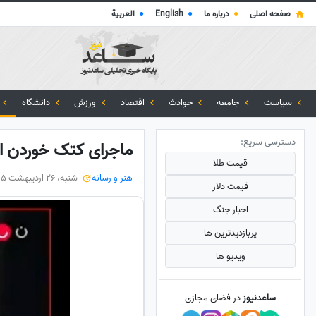
صفحه اصلی
●
درباره ما
●
English
●
العربية
سیاست
جامعه
حوادث
اقتصاد
ورزش
دانشگاه
دسترسی سریع:
ماجرای کتک خوردن امی
قیمت طلا
هنر و رسانه
شنبه، 26 اردیبهشت 1405
قیمت دلار
اخبار جنگ
پربازدید‌ترین ها
ویدیو ها
ساعدنیوز
در فضای مجازی