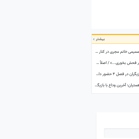
بیشتر
مژده لواسانی در کنسرت علیرضا قربانی؛ قاب صمیمی خانم مجری در کنار پدرش و خواننده محبوب
الیکا عبدالرزاقی همسرش را لو داد؛ «اتفاقاً بذار فحش بخوری...» / اصلاً هم آقا و متشخص نیست!
زیر آسمان شهر 4 کِی ساخته می‌شود؟ کدام بازیگران در فصل 4 حضور دارند؟
بغض سنگین هنرمندان در مراسم ختم مریم همتیان؛ آخرین وداع با بازیگری که در 33سالگی تسلیم سرطان شد / از سامان صفاری و ستاره اسکندری تا مسعود فراستی و هانیه غلامی در سوگ بازیگر فقید