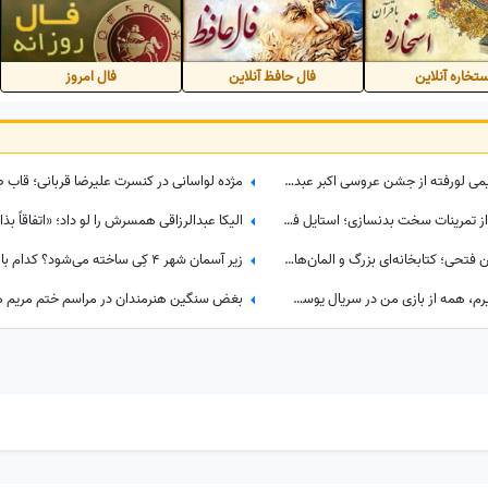
تخاره آنلاین
فال حافظ آنلاین
فال امروز
نوستالژی 17 مرداد 1405؛ تصاویر قدیمی لورفته از جشن عروسی اکبر عبدی و مصی خانوم در مرداد 1365
سلفی ورزشی امیرحسین آرمان پس از تمرینات سخت بدنسازی؛ استایل فیت بازیگر محبوب در باشگاه
نگاهی به دکوراسیون خانه امیرحسین فتحی؛ کتابخانه‌ای بزرگ و المان‌های هنری که همه را غافلگیر کرد/ بیخود نیست بهش میگن آقازاده سینمای ایران
مصطفی زمانی: مطمئنم روزی که بمیرم، همه از بازی من در سریال یوسف پیامبر حرف می‌زنند... +ویدیو