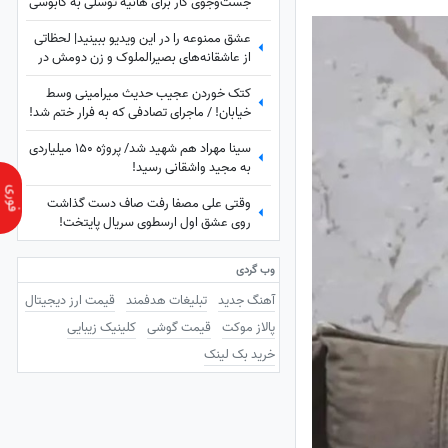
جست‌وجوی کار برای هانیه توسلی به کابوسی
تلخ تبدیل می‌شود
عشق ممنوعه را در این ویدیو ببینید| لحظاتی
از عاشقانه‌های بصیرالملوک و زن دومش در
بامداد خمار؛ از مشاعره دلبرانه تا....
کتک خوردن عجیب حدیث میرامینی وسط
خیابان! / ماجرای تصادفی که به فرار ختم شد!
سینا مهراد هم شهید شد/ پروژه 150 میلیاردی
به مجید واشقانی رسید!
وقتی علی مصفا رفت صاف دست گذاشت
روی عشق اول ارسطوی سریال پایتخت!
عاشقانه‌های لیندا کیانی و علی مصفا که مو به
تن آدم سیخ می‌کنه!
وب گردی
آهنگ جدید
تبلیغات هدفمند
قیمت ارز دیجیتال
پالاز موکت
قیمت گوشی
کلینیک زیبایی
خرید بک لینک