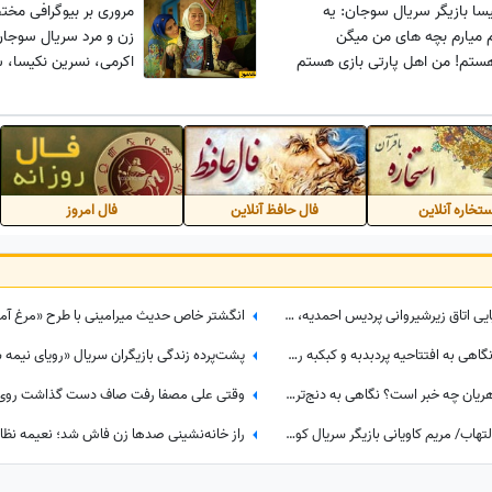
سا بازیگر سریال سوجان: یه
مروری بر بیوگرافی مختص
 میارم بچه های من میگن
زن و مرد سریال سوجان/
هستم! من اهل پارتی بازی هستم
اکرمی، نسرین نکیسا، سی
رای دخترم میانبر میشم+فیلم
بابایی، بهنام تشکر و.
تخاره آنلاین
فال حافظ آنلاین
فال امروز
ویدیو/نگاهی به چیدمان شیک و رویایی اتاق زیرشیروانی پردیس احمدیه، بازیگر سریال «از یاد رفته»/ از شمع آرایی شاعرانه و کتاب تا گل آپارتمانی
تاج‌گل‌های رنگارنگ و فضای لوکس! نگاهی به افتتاحیه پردبدبه و کبکبه رستوران بهرام رادان و همسرش مینا مختاری/ از کنسرت شاد و پرانرژی تا چیدمان رویایی
پشت درِ کافه رامبد جوان و نگار جواهریان چه خبر است؟ نگاهی به دنج‌ترین پاتوق این زوج هنرمند؛ دکوراسیون مینیمال، عطر کروسان و طعم دلپذیر چیزکیک سن‌سباستین
روایتی از تولد امید در دل روزهای پرالتهاب/ مریم کاویانی بازیگر سریال کوری: جنگ شد، پروازها کنسل شد و من در دبی موندنی شدم…