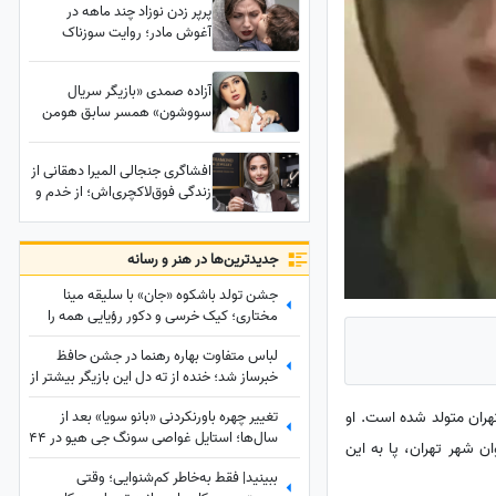
پرپر زدن نوزاد چند ماهه در
باد مده تا ندهی بر بادم
آغوش مادر؛ روایت سوزناک
حدیث میرامینی از ثانیه‌های شوم
خفگی فرزندش+فیلم
آزاده صمدی «بازیگر سریال
سووشون» همسر سابق هومن
سیدی: تجربه ازدواج موفق
داشتم من به موفقیت آقای
افشاگری جنجالی المیرا دهقانی از
سیدی کمک کردم! هیچوقت
زندگی فوق‌لاکچری‌اش؛ از خدم و
آرزوم مادر شدن نبود خودخواهم
حشم در خانه تا انبوه‌سازی و
همینه که هست!
جواهرسازی در خارج از کشور!
جدید‌ترین‌ها در هنر و رسانه
جشن تولد باشکوه «جان» با سلیقه مینا
مختاری؛ کیک خرسی و دکور رؤیایی همه را
مجذوب کرد
لباس متفاوت بهاره رهنما در جشن حافظ
خبرساز شد؛ خنده از ته دل این بازیگر بیشتر از
استایلش دیده شد
تغییر چهره باورنکردنی «بانو سویا» بعد از
ح تلویزیون، در 20 اردیبهشت سال 1357 در شهر تهران متولد شده است. او
سال‌ها؛ استایل غواصی سونگ جی هیو در 44
انجمن سینمای جوان شهر تهران، پا به این
سالگی سوژه شد
ببینید| فقط به‌خاطر کم‌شنوایی؛ وقتی