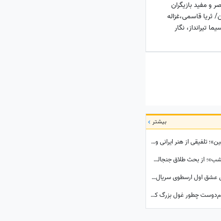
ر و مفید بازیگران
 ثریا قاسمی،غزاله
ما تیرانداز، نگار
..+عکس
بیشتر
انگشتر خاص حدیث میرامینی با طرح «مرغ آمین»؛ تلفیقی از هنر ایرانی و سادگی چشم‌نواز
پشت‌پرده زندگی بازیگران سریال «رویای نیمه شب»؛ از بحث طلاق جنجالی مه‌لقا باقری تا حواشی تفاوت سنی حسن معجونی و همسرش و داغ سنگینی که نسیم ادبی را پیر کرد!
وقتی علی مصفا رفت صاف دست گذاشت روی عشق اول ارسطوی سریال پایتخت! عاشقانه‌های لیندا کیانی و علی مصفا که مو به تن آدم سیخ می‌کنه!
راز خانه‌نشینی صدها زن فاش شد؛ نعیمه نظام‌دوست چطور غول بزرگ کلیشه‌ها را شکست؟ ماجرای زنانی که به تاثیر از نعیمه نظام‌دوست به زندگی برگشتند!