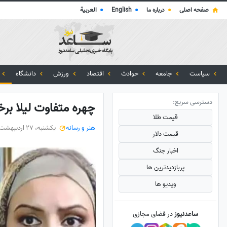
صفحه اصلی
●
درباره ما
●
English
●
العربية
سیاست
جامعه
حوادث
اقتصاد
ورزش
دانشگاه
دسترسی سریع:
چهره متفاوت لیلا برخ
قیمت طلا
هنر و رسانه
یکشنبه، 27 اردیبهشت 1405
قیمت دلار
اخبار جنگ
پربازدید‌ترین ها
ویدیو ها
ساعدنیوز
در فضای مجازی