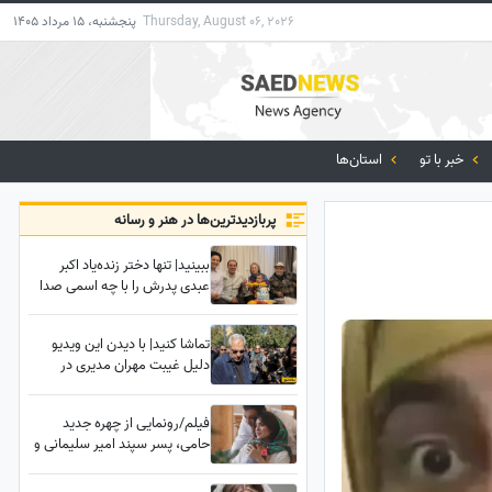
Thursday, August 06, 2026
پنجشنبه، 15 مرداد 1405
خبر با تو
استان‌ها
پربازدید‌ترین‌ها در هنر و رسانه
ببینید| تنها دختر زنده‌یاد اکبر
عبدی پدرش را با چه اسمی صدا
می‌زد؟پای صحبتهای بازیگر
تکرارنشدنی بشینید
تماشا کنید| با دیدن این ویدیو
دلیل غیبت مهران مدیری در
مراسم خاکسپاری اکبر عبدی رو
متوجه می شوید
فیلم/رونمایی از چهره جدید
حامی، پسر سپند امیر سلیمانی و
همسرش مونا کرمی در کنار دریا/
قربون اون موهاش برم 😍زلف بر