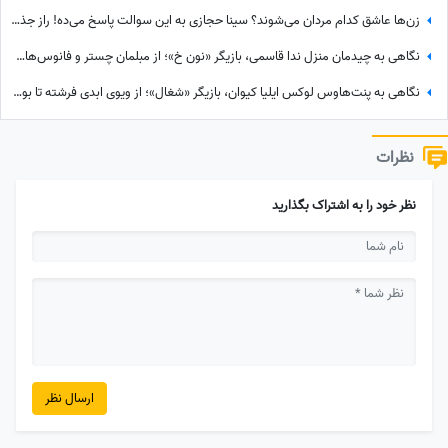
زن‌ها عاشق کدام مردان می‌شوند؟ سینا حجازی به این سوالت پاسخ می‌ده! راز جذابیت از نگاه سینا حجازی!
نگاهی به چیدمان منزل ندا قاسمی، بازیگر «نون خ»؛ از مبلمان چستر و فانوس‌های دکوراتیو تا کابینت شیشه‌ای و آباژورهای کلاسیک
نگاهی به پنت‌هاوس لوکس ایلیا کیوان، بازیگر «شغال»؛ از ویوی ابدی فرشته تا بولداگ دوست‌داشتنی و دکوراسیون چشم‌نواز
نظرات
نظر خود را به اشتراک بگذارید
ارسال نظر