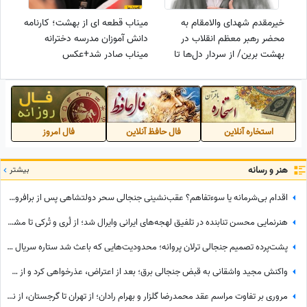
خیرمقدم شهدای والامقام به
میناب قطعه ای از بهشت؛ کارنامه
محضر رهبر معظم انقلاب در
دانش آموزان مدرسه دخترانه
بهشت برین/ از سردار دل‌ها تا
میناب صادر شد+عکس
سیدالشهدای خدمت یاران امام به
استقبال ایشان آمدند
استخاره آنلاین
فال حافظ آنلاین
فال امروز
هنر و رسانه
بیشتر
اقدام بی‌شرمانه یا سوءتفاهم؟ عقب‌نشینی جنجالی سحر دولتشاهی پس از برافروخته شدن غضب عمومی در پی استوری «اذان»!
هنرنمایی محسن تنابنده در تلفیق لهجه‌های ایرانی وایرال شد؛ از لُری و تُرکی تا مشهدی، مازندرانی و فارسی دری + ویدئو
پشت‌پرده تصمیم جنجالی ترلان پروانه؛ محدودیت‌هایی که باعث شد ستاره سریال «بامداد خمار» دور رفیق‌بازی را خط بکشد!
واکنش مجید واشقانی به قبض جنجالی برق؛ بعد از اعتراض، عذرخواهی کرد و از شرکت برق تشکر کرد
مروری بر تفاوت مراسم عقد محمدرضا گلزار و بهرام رادان؛ از تهران تا گرجستان، از نگاه عاشقانه رادان به مینا تا نگاه رو به آسمان گلزار هنگام خطبه عقد + عکس