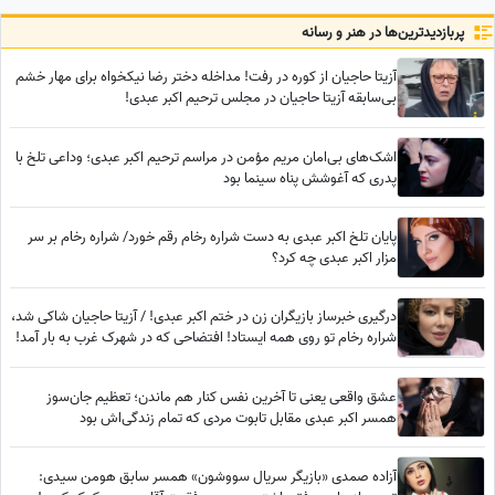
پربازدید‌ترین‌ها در هنر و رسانه
آزیتا حاجیان از کوره در رفت! مداخله دختر رضا نیکخواه برای مهار خشم
بی‌سابقه آزیتا حاجیان در مجلس ترحیم اکبر عبدی!
اشک‌های بی‌امان مریم مؤمن در مراسم ترحیم اکبر عبدی؛ وداعی تلخ با
پدری که آغوشش پناه سینما بود
پایان تلخ اکبر عبدی به دست شراره رخام رقم خورد/ شراره رخام بر سر
مزار اکبر عبدی چه کرد؟
درگیری خبرساز بازیگران زن در ختم اکبر عبدی! / آزیتا حاجیان شاکی شد،
شراره رخام تو روی همه ایستاد! افتضاحی که در شهرک غرب به بار آمد!
عشق واقعی یعنی تا آخرین نفس کنار هم ماندن؛ تعظیم جان‌سوز
همسر اکبر عبدی مقابل تابوت مردی که تمام زندگی‌اش بود
آزاده صمدی «بازیگر سریال سووشون» همسر سابق هومن سیدی: