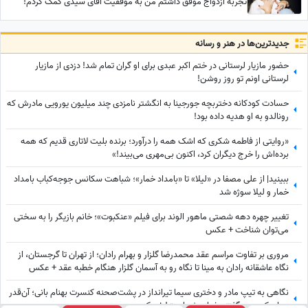
تجربه ازدواج موفق داشتم من به موفقیت آقای سیدی کمک کردم!
هیچوقت آرزوم مادر شدن نبود خودخواهم همینه که هست!
جدید‌ترین‌ها در هنر و رسانه
حضور مازیار لرستانی در ختم اکبر عبدی برای او گران تمام شد! دزدی از مازیار
لرستانی اونم تو روز روشن!
حسادت کودکانه دختربچه جورجینا به انگشتر نامزدی چند میلیون یورویی مادرش که
رونالدو به او هدیه داده بود!
«روایتی از فاطمه شکری که اشک همه را درآورد؛ برنده بلیت لاتاری قدیم که همه
برده‌اش را خرج دیگران کرد، اکنون بی‌مهری می‌بیند!»
ببینید| از علی مصفا در «لیلا» تا «بامداد خمار»؛ شباهت سکانس جوجه‌کباب بامداد
خمار و لیلا سوژه شد
تغییر چهره دهه شصتی ماهور الوند برای فیلم «عنکبوت»؛ خانم بازیگر را به سختی
می‌توان شناخت + عکس
مروری بر تفاوت مراسم عقد محمدرضا گلزار و بهرام رادان؛ از تهران تا گرجستان، از
نگاه عاشقانه رادان به مینا تا نگاه رو به آسمان گلزار هنگام خطبه عقد + عکس
نگاهی به تیپ مادر و دختری سیما تیرانداز در پشت‌صحنه کنسرت بهنام بانی؛ آن‌قدر
جوان که همه گفتند خواهرش است! + عکس