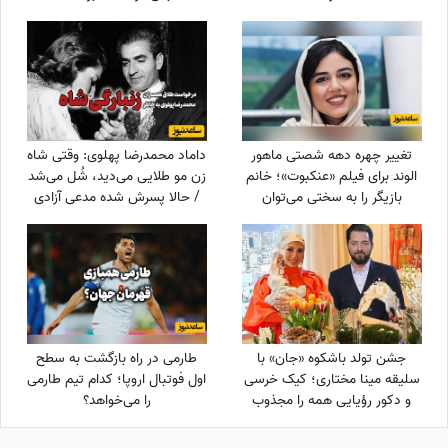
دوست‌داشتنی و دکوراسیون
چشم‌نواز
تغییر چهره دهه شصتی ماهور
داماد محمدرضا پهلوی: وقتی شاه
الوند برای فیلم «عنکبوت»؛ خانم
زن مو طلایی می‌دید، شُل می‌شد
بازیگر را به سختی می‌توان
/ حالا پسرش شده مدعی آزادی
شناخت + عکس
زنان!!!
جشن تولد باشکوه «جان» با
طارمی در راه بازگشت به سطح
سلیقه مینا مختاری؛ کیک خرسی
اول فوتبال اروپا؛ کدام تیم طارمی
و دکور رؤیایی همه را مجذوب
را می‌خواهد؟
کرد