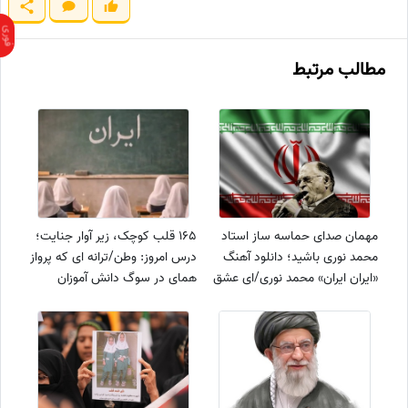
مطالب مرتبط
مهمان صدای حماسه ساز استاد
165 قلب کوچک، زیر آوار جنایت؛
محمد نوری باشید؛ دانلود آهنگ
درس امروز: وطن/ترانه ای که پرواز
«ایران ایران» محمد نوری/ای عشق
همای در سوگ دانش آموزان
سوزان ای شیرین‌ ترین رویای من
میناب سر داد+فیلم
تو بمان در دل و جان