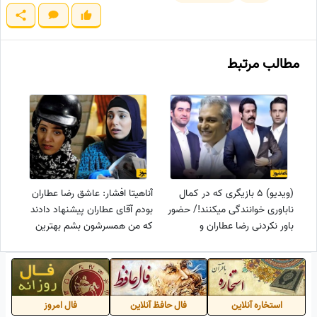
مطالب مرتبط
(ویدیو) 5 بازیگری که در کمال
آناهیتا افشار: عاشق رضا عطاران
ناباوری خوانندگی میکنند!/ حضور
بودم آقای عطاران پیشنهاد دادند
باور نکردنی رضا عطاران و
که من همسرشون بشم بهترین
امیرحسین آرمان در این لیست
خاطرات زندگیم اون دوران
شمارا شوکه میکند!
بود+فیلم
استخاره آنلاین
فال حافظ آنلاین
فال امروز