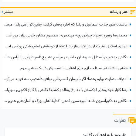
هنر و رسانه
بیشتر
عاشقانه‌های جذاب اسماعیل و یلدا که اجازه پخش گرفت؛ جنینِ تو راهی یلدا، مرهم زخم‌های سینا مهراد شد!
محمدرضا رهبری «جواد جوادیِ بچه مهندس»: همسرم مشاور خوبی برای من است، خط قرمز من خانوادمه/عروسی خواهرم دائم استرس داشتم که مبادا فیلم یا عکسی از من گرفته شود و بعدا برای من دردسر ایجاد کند!
غوغای استایل هنرمندان در اکران «از یادرفته»؛ از درخشش تمام‌مشکی پردیس احمدیه و آزیتا حاجیان تا تیپ اسپورت سینا مهراد و مجید مظفری
نگاهی به تیپ و استایل هنرمندان حاضر در مراسم تشییع ناصر تقوایی با لباس های رنگی و سفید به سفارش همسر آن مرحوم/ محسن شریفیان، شهاب حسینی، مارال بنی آدم، ستاره اسکندری و...
حقه‌ی عاشقانه‌ی سینا حجازی برای آشنایی با همسرش در یک جشنِ مهم
اعتراف متفاوت بهاره رهنما؛ اگر با پیمان قاسم‌خانی توافق داشتیم، سه فرزند می‌آوردم/ تصمیم تازه برای ازدواج
رضا گلزار خودروهای لوکسش را به رخ رونالدو کشید! نگاهی با گاراژ لاکچری سوپراستار سینمای ایران+عکس
نگاهی به دکوراسیون خانه امیرحسین فتحی؛ کتابخانه‌ای بزرگ و المان‌های هنری که همه را غافلگیر کرد/ بیخود نیست بهش میگن آقازاده سینمای ایران
نظرات
نظر خود را به اشتراک بگذارید