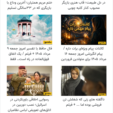
در دل طبیعت؛ قاب هنری بازیگر
ختم مریم همتیان؛ آخرین وداع با
محبوب کنار کلبه چوبی
بازیگری که در 33سالگی تسلیم
سرطان شد / از سامان صفاری و
ستاره اسکندری تا مسعود
فراستی و هانیه غلامی در سوگ
بازیگر فقید
کائنات پیام ویژه‌ای برات داره /
فال حافظ با تفسیر امروز جمعه 9
پیام انگیزشی امروز جمعه 16
مرداد 1405 + فیلم / یک اتفاق
مرداد 1405 برای متولدین فروردین
فوق‌العاده در راه است… فقط
تا اسفند: امروز زمان درخشیدن
کمی صبر کن و ببین! زندگی هنوز
توست + ویدئو
بهترین هدیه‌اش را برای تو نگه
داشته است!
ناگفته های زنی که شغلش تن
رسوایی اخلاقی باورنکردنی در
فروشی بوده اما ... + فیلم
اسرائیل؛ نصب دوربین در
اتاق‌های تعویض لباس نظامیان