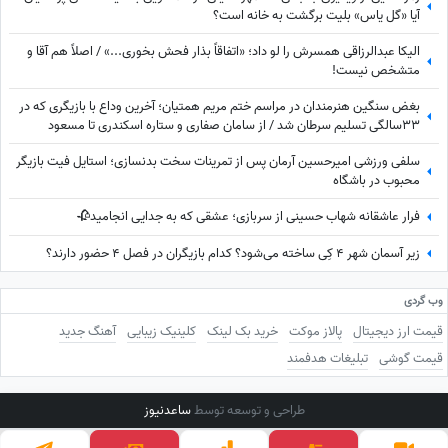
آیا «گل یاس» بلیت برگشت به خانه است؟
الیکا عبدالرزاقی همسرش را لو داد؛ «اتفاقاً بذار فحش بخوری...» / اصلاً هم آقا و
متشخص نیست!
بغض سنگین هنرمندان در مراسم ختم مریم همتیان؛ آخرین وداع با بازیگری که در
33سالگی تسلیم سرطان شد / از سامان صفاری و ستاره اسکندری تا مسعود
فراستی و هانیه غلامی در سوگ بازیگر فقید
سلفی ورزشی امیرحسین آرمان پس از تمرینات سخت بدنسازی؛ استایل فیت بازیگر
محبوب در باشگاه
فرار عاشقانه شهاب حسینی از سربازی؛ عشقی که به جدایی انجامید🥀
زیر آسمان شهر 4 کِی ساخته می‌شود؟ کدام بازیگران در فصل 4 حضور دارند؟
وب گردی
قیمت ارز دیجیتال
پالاز موکت
خرید بک لینک
کلینیک زیبایی
آهنگ جدید
قیمت گوشی
تبلیغات هدفمند
طراحی و توسعه توسط
ساعدنیوز