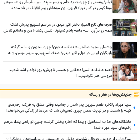
فیلم/رونمایی از چهره جدید حامی، پسر سپند امیر سلیمانی و همسرش
مونا کرمی در کنار دریا/ قربون اون موهاش برم 😍زلف بر باد مده تا
ندهی بر بادم
ضجه‌های تلخ المیرا، دختر اکبر عبدی در مراسم تشییع پدرش اشک
همه رو درآورد: سه ماهه بابام نمیتونه نفس بکشه! من و مامانم تلاش
کردیم خوب بشه ولی... به من تسلیت نگید!
چشمای مجید صالحی شده کاسه خون! چهره محزون و ماتم گرفته
بازیگران ایرانی در عزای اکبر عبدی/ صدف اسپهبدی، مریم مومن، ژاله
صامتی، نسرین مقانلو و...
قصه عاشقانه المیرا دهقانی و همسر تاجرش: روز تولدم آشنا شدیم،
عروسی هم نگرفتیم...!
جدید‌ترین‌ها در هنر و رسانه
سینا مهراد بالاخره طعم شیرین پدر شدن را چشید؛ وقتی عشق به فرزند، زخم‌های
کهنه را شست و در نهایت همان چیزی نصیبش شد که مردها از زندگی می‌خواهند!
عاشقانه‌های جذاب اسماعیل و یلدا که اجازه پخش گرفت؛ جنینِ تو راهی یلدا، مرهم
زخم‌های سینا مهراد شد!
رمزگشایی از ویدیوی جنجالی شادمهر عقیلی در همسویی با سیاست‌های پزشکیان؛