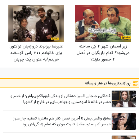
زن و سرویس‌های بهداشتی آنان!
زیر آسمان شهر 4 کِی ساخته
علیرضا بیرانوند دروازه‌بان تراکتور:
می‌شود؟ کدام بازیگران در فصل
برای خانوادم 300 راس گوسفند
4 حضور دارند؟
خریدم/به عنوان یک چوپان
همیشه سنگ در دستانم بود تا از
گوسفندان مراقبت کنم
پربازدید‌ترین‌ها در هنر و رسانه
افشاگری جنجالی المیرا دهقانی از زندگی فوق‌لاکچری‌اش؛ از خدم و
حشم در خانه تا انبوه‌سازی و جواهرسازی در خارج از کشور!
عشق واقعی یعنی تا آخرین نفس کنار هم ماندن؛ تعظیم جان‌سوز
همسر اکبر عبدی مقابل تابوت مردی که تمام زندگی‌اش بود