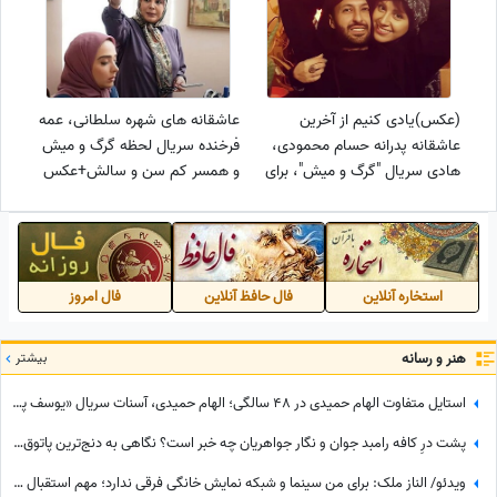
(عکس)یادی کنیم از آخرین
عاشقانه های شهره سلطانی، عمه
عاشقانه پدرانه حسام محمودی،
فرخنده سریال لحظه گرگ و میش
هادی سریال "گرگ و میش"، برای
و همسر کم سن و سالش+عکس
تولد دختر زیبایش، هانا/ آدم
دلش آتیش میگیره واقعا
استخاره آنلاین
فال حافظ آنلاین
فال امروز
هنر و رسانه
بیشتر
استایل متفاوت الهام حمیدی در 48 سالگی؛ الهام حمیدی، آسنات سریال «یوسف پیامبر» تغییر چهره داد/ خانوم بازیگر با این استایل در 48 سالگی اصلا قابل شناسایی نیست
پشت درِ کافه رامبد جوان و نگار جواهریان چه خبر است؟ نگاهی به دنج‌ترین پاتوق این زوج هنرمند؛ دکوراسیون مینیمال، عطر کروسان و طعم دلپذیر چیزکیک سن‌سباستین
ویدئو/ الناز ملک: برای من سینما و شبکه نمایش خانگی فرقی ندارد؛ مهم استقبال مردم است ترجیح من...