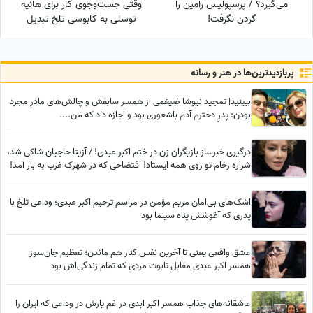
می‌گیرد؟ / پرسپولیس رامین را
وقتی جست‌وجوی کار برای هانیه
گردن نگرفت!
توسلی به کابوسی تلخ تبدیل
می‌شود
پربازدید‌ترین‌ها در هنر و رسانه
ببینید| تمجید نیوشا ضیغمی از همسر سابقش و چالش‌های مادرِ مجرد
بودن: پدرِ دخترم آدم باشعوری بود و اجازه داد که من....
درگیری خبرساز بازیگران زن در ختم اکبر عبدی! / آزیتا حاجیان شاکی شد،
شراره رخام تو روی همه ایستاد! افتضاحی که در شهرک غرب به بار آمد!
اشک‌های بی‌امان مریم مؤمن در مراسم ترحیم اکبر عبدی؛ وداعی تلخ با
پدری که آغوشش پناه سینما بود
عشق واقعی یعنی تا آخرین نفس کنار هم ماندن؛ تعظیم جان‌سوز
همسر اکبر عبدی مقابل تابوت مردی که تمام زندگی‌اش بود
عاشقانه‌های جذاب همسر اکبر ابدی در غم یارش در وداعی که ایران را