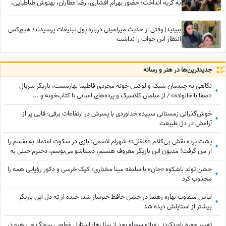
به گریه انداخت؛ حضور بهرام افشاری، رضا عطاران، بهنوش طباطبایی،
محسن کیایی، بهاره رهنما و... در مراسم تشییع مرد خنده‌های ایران
ببینید| وقتی از حدیث میرامینی درباره پول تبلیغات پرسیدند؛ هیچ‌کس
انتظار این جواب را نداشت
جدید‌ترین‌ها در هنر و رسانه
نگاهی به چیدمان شیک و لوکس خونه مجردی فاطیما بهارمست، بازیگر سریال
«صفا با خانواده» / از مبلمان کلاسیک و پرده‌های اعیانی تا کتاب‌خونه و ...
خوش‌گذرانی زمستانی سپیده خداوردی با پسرش در ارتفاعات برفی؛ قابی پر از
آرامش در دل طبیعت
پشت پرده نقش بی‌کلام «قلقلی»؛ شهرام لاسمی: بازی در سکوت اعتماد به نفسم را
از من گرفت! مدیون این بازیگر معروف هستم، دستاشو می‌بوسم، دخترم خیلی به
من کمک کرد+ویدئو
جشن تولد باشکوه «جان» با سلیقه مینا مختاری؛ کیک خرسی و دکور رؤیایی همه را
مجذوب کرد
لباس متفاوت بهاره رهنما در جشن حافظ خبرساز شد؛ خنده از ته دل این بازیگر
بیشتر از استایلش دیده شد
تغییر چهره باورنکردنی «بانو سویا» بعد از سال‌ها؛ استایل غواصی سونگ جی هیو در