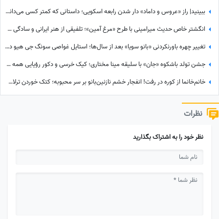
ببینید| راز «عروس و داماد» دار شدن رابعه اسکویی؛ داستانی که کمتر کسی می‌دانست
انگشتر خاص حدیث میرامینی با طرح «مرغ آمین»؛ تلفیقی از هنر ایرانی و سادگی چشم‌نواز
تغییر چهره باورنکردنی «بانو سویا» بعد از سال‌ها؛ استایل غواصی سونگ جی هیو در 44 سالگی سوژه شد
جشن تولد باشکوه «جان» با سلیقه مینا مختاری؛ کیک خرسی و دکور رؤیایی همه را مجذوب کرد
خانم‌خانما از کوره در رفت! انفجار خشم نازنین‌بانو بر سر محبوبه؛ کتک خوردن ترلان پروانه از لاله اسکندری سکانسی که همه انتظارش را می‌کشیدند
نظرات
نظر خود را به اشتراک بگذارید