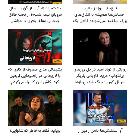
طالع‌بینی روز؛ زیباترین
پشت‌پرده زندگی بازیگران سریال
احساس‌ها همیشه با اتفاق‌های
«رویای نیمه شب»؛ از بحث طلاق
بزرگ ساخته نمی‌شوند؛ گاهی یک
جنجالی مه‌لقا باقری تا حواشی
نگاه یا یک توجه کوتاه می‌تواند
تفاوت سنی حسن معجونی و
یک روز معمولی را به خاطره‌ای
همسرش و داغ سنگینی که نسیم
خاص تبدیل کند / پنج‌شنبه 15
ادبی را پیر کرد!
مرداد 1405
روایتی از تولد امید در دل روزهای
پشیمانی مداح معروف از کاری که
پرالتهاب/ مریم کاویانی بازیگر
با لاریجانی در راهپیمایی اربعین
سریال کوری: جنگ شد، پروازها
کرد: کاش این کار را نمی‌کردم
کنسل شد و من در دبی موندنی
شدم…
آهِ استقلالی‌ها دامن رامین را
ببینید| فقط به‌خاطر کم‌شنوایی؛