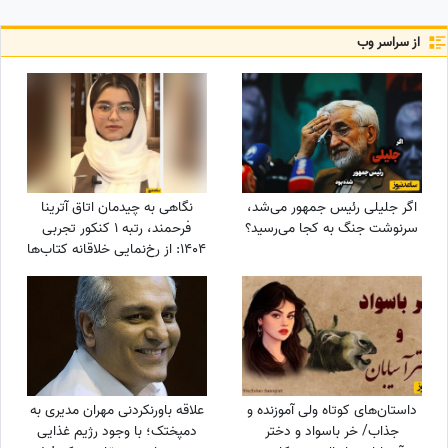
از سراسر وب
اگر جلیلی رئیس جمهور می‌شد،
نگاهی به چیدمان اتاق آترینا
سرنوشت جنگ به کجا می‌رسید؟
فرحمند، رتبه 1 کنکور تجربی
1404: از رخ‌نمایی خلاقانه کتاب‌ها
تا حضور شازده کوچولو/فضایی
روح‌انگیز و آرامش‌بخش برای تمرکز
و موفقیت
داستان‌های کوتاه ولی آموزنده و
علاقه باورنکردنی مهران مدیری به
جذاب/ خر باسواد و دختر
دمپختک؛ با وجود رژیم غذایی