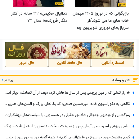
بازیگرانی که در نوروز 1405 مهمان
«دانیال حکیمی» 32 ساله در کنار
خانه های ما می شوند/از
«نگار فروزنده»؛ سال 74
سریال‌های نوروزی تلویزیون چه
خبر؟
استخاره آنلاین
فال حافظ آنلاین
فال امروز
هنر و رسانه
بیشتر
🔥 راز تلخی که رامین پرچمی پس از سال‌ها فاش کرد: «بعد از آن تصادف، دیگر آدم سابق نشدم؛ رابطه خوبی با پدر و مادرم نداشتم و چموش بودم...»
نگاهی به دکوراسیون خانه امیرحسین فتحی؛ کتابخانه‌ای بزرگ و المان‌های هنری که همه را غافلگیر کرد/ بیخود نیست بهش میگن آقازاده سینمای ایران
رمزگشایی از ویدیوی جنجالی شادمهر عقیلی در همسویی با سیاست‌های پزشکیان؛ آیا «گل یاس» بلیت برگشت به خانه است؟
سلفی ورزشی امیرحسین آرمان پس از تمرینات سخت بدنسازی؛ استایل فیت بازیگر محبوب در باشگاه
گریم متفاوت پوریا پورسرخ در «اعتراف می‌کنم» + همه آنچه درباره این سریال پلیسی باید بدانید