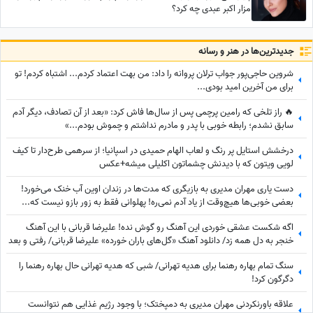
مزار اکبر عبدی چه کرد؟
جدید‌ترین‌ها در هنر و رسانه
شروین حاجی‌پور جواب ترلان پروانه را داد: من بهت اعتماد کردم... اشتباه کردم! تو
برای من آخرین امید بودی...
🔥 راز تلخی که رامین پرچمی پس از سال‌ها فاش کرد: «بعد از آن تصادف، دیگر آدم
سابق نشدم؛ رابطه خوبی با پدر و مادرم نداشتم و چموش بودم...»
درخشش استایل پر رنگ و لعاب الهام حمیدی در اسپانیا؛ از سرهمی طرح‌دار تا کیف
لویی ویتون که با دیدنش چشماتون اکلیلی میشه+عکس
دست یاری مهران مدیری به بازیگری که مدت‌ها در زندان اوین آب خنک می‌خورد!
بعضی خوبی‌ها هیچ‌وقت از یاد آدم نمی‌ره! پهلوانی فقط به زور بازو نیست که...
اگه شکست عشقی خوردی این آهنگ رو گوش نده! علیرضا قربانی با این آهنگ
خنجر به دل همه زد/ دانلود آهنگ «گل‌های باران خورده» علیرضا قربانی/ رفتی و بعد
از تو دنیا غرق شد در گریه‌هایم💔
سنگ تمام بهاره رهنما برای هدیه تهرانی/ شبی که هدیه تهرانی حال بهاره رهنما را
دگرگون کرد!
علاقه باورنکردنی مهران مدیری به دمپختک؛ با وجود رژیم غذایی هم نتوانست