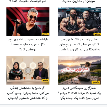
آسیابان؛ باحالترین حکایت
هم نتوانست مقاومت کند! +
مرزبان نامه
ویدئو
هانی رامبد در تاک شوی جی
بازگشتِ دردسرساز شادمهر؛ چرا
کاتلر: هر سال که هادی چوپان
«گل یاس» دوباره جامعه را
به آمریکا می آید کار ویزا را باید از
دو‌قطبی کرد؟
صفر انجام دهیم/ این که او
قهرمان مستر المپیا است هیچ
فرقی برای موضوع ویزا ندارد
شکرگزاری صبحگاهی امروز
اگر هنوز با خاطراتش زندگی
یک‌شنبه 18 مرداد 1405 + ویدئو /
می‌کنی حتما بخوان: چطور کسی
امروز صبح فقط یک جمله بگو؛
را که عاشقش هستیم فراموش
شاید نگاهت به زندگی عوض
کنیم؟