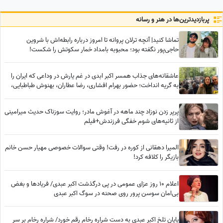
شود
پربازدید‌ترین‌ها در هنر و رسانه
تماشا کنید| آنچه ترلان پروانه تا امروز درباره رابطه‌اش با شروین
حاجی‌پور نگفته بود؛ محبوبه بامداد خمار سکوتش را شکست!
عاشقانه‌های جذاب همسر اکبر ابدی در غم یارش در وداعی که ایران را
به گریه انداخت؛ حضور بهرام افشاری، رضا عطاران، بهنوش طباطبایی،
محسن کیایی، بهاره رهنما و... در مراسم تشییع مرد خنده‌های ایران
پرپر زدن نوزاد چند ماهه در آغوش مادر؛ روایت سوزناک حدیث میرامینی
از ثانیه‌های شوم خفگی فرزندش+فیلم
المیرا دهقانی از کوره در رفت! وقتی سوالات خصوصی مهیار حسن خانم
بازیگر را کلافه کرد!
اعلام 10 روز عزای عمومی در پی درگذشت اکبر عبدی/ فریادها و بغض
بی‌امان سوسن پرور روی صحنه در سوگ اکبر عبدی
پایان تلخ اکبر عبدی به دست شراره رخام رقم خورد/ شراره رخام بر سر