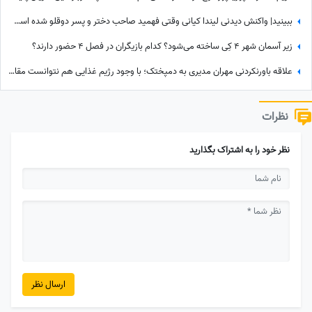
ببینید| واکنش دیدنی لیندا کیانی وقتی فهمید صاحب دختر و پسر دوقلو شده است؛ حس عجیبی داشتم چون فهمیدم پسرم یه...
زیر آسمان شهر 4 کِی ساخته می‌شود؟ کدام بازیگران در فصل 4 حضور دارند؟
علاقه باورنکردنی مهران مدیری به دمپختک؛ با وجود رژیم غذایی هم نتوانست مقاومت کند! + ویدئو
نظرات
نظر خود را به اشتراک بگذارید
ارسال نظر