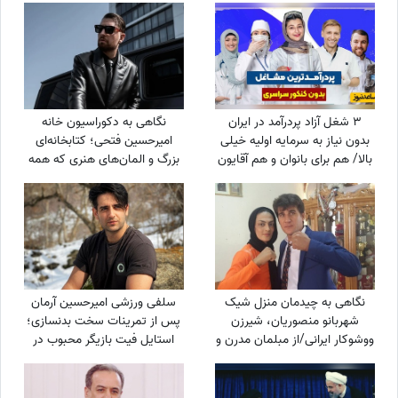
3 شغل آزاد پردرآمد در ایران
نگاهی به دکوراسیون خانه
بدون نیاز به سرمایه اولیه خیلی
امیرحسین فتحی؛ کتابخانه‌ای
بالا/ هم برای بانوان و هم آقایون
بزرگ و المان‌های هنری که همه
را غافلگیر کرد/ بیخود نیست
بهش میگن آقازاده سینمای ایران
نگاهی به چیدمان منزل شیک
سلفی ورزشی امیرحسین آرمان
شهربانو منصوریان، شیرزن
پس از تمرینات سخت بدنسازی؛
ووشوکار ایرانی/از مبلمان مدرن و
استایل فیت بازیگر محبوب در
پرده اعیانی تا فرش آبی فیروزه‌ای
باشگاه