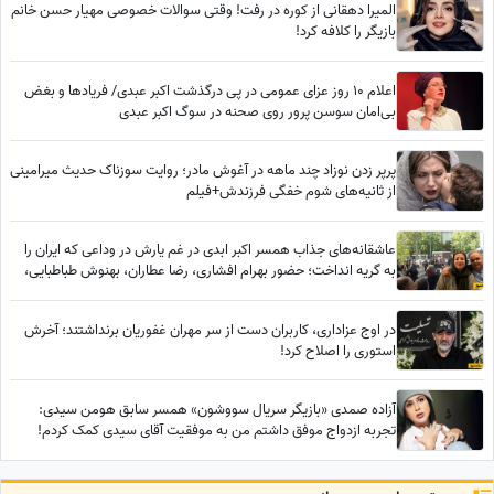
المیرا دهقانی از کوره در رفت! وقتی سوالات خصوصی مهیار حسن خانم
بازیگر را کلافه کرد!
اعلام 10 روز عزای عمومی در پی درگذشت اکبر عبدی/ فریادها و بغض
بی‌امان سوسن پرور روی صحنه در سوگ اکبر عبدی
پرپر زدن نوزاد چند ماهه در آغوش مادر؛ روایت سوزناک حدیث میرامینی
از ثانیه‌های شوم خفگی فرزندش+فیلم
عاشقانه‌های جذاب همسر اکبر ابدی در غم یارش در وداعی که ایران را
به گریه انداخت؛ حضور بهرام افشاری، رضا عطاران، بهنوش طباطبایی،
محسن کیایی، بهاره رهنما و... در مراسم تشییع مرد خنده‌های ایران
در اوج عزاداری، کاربران دست از سر مهران غفوریان برنداشتند؛ آخرش
استوری را اصلاح کرد!
آزاده صمدی «بازیگر سریال سووشون» همسر سابق هومن سیدی:
تجربه ازدواج موفق داشتم من به موفقیت آقای سیدی کمک کردم!
هیچوقت آرزوم مادر شدن نبود خودخواهم همینه که هست!