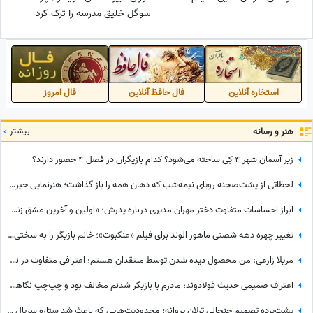
سوگل خلیق مدرسه را ترک کرد
استخاره آنلاین
فال حافظ آنلاین
فال امروز
هنر و رسانه
بیشتر
زیر آسمان شهر 4 کِی ساخته می‌شود؟ کدام بازیگران در فصل 4 حضور دارند؟
لحظاتی از پشت‌صحنه رویای نیمه‌شب که دهان همه را باز گذاشت؛ هنرنمایی حیرت‌انگیز و جانانه روزبه حصاری بدون بدلکار!+ویدیو
ابراز احساسات متفاوت دختر مهران مدیری درباره پدرش؛ «اولین و آخرین عشق زندگی من بابامه» + ویدئو
تغییر چهره دهه شصتی ماهور الوند برای فیلم «عنکبوت»؛ خانم بازیگر را به سختی می‌توان شناخت + عکس
مریلا زارعی: من محصول دیده شدن توسط منتقدان هستم؛ اعترافی متفاوت در نشست خبری «موسی کلیم‌الله» + ویدئو
اعتراف صمیمی حدیث فولادوند؛ مادرم با بازیگر شدنم مخالف بود و چپ‌چپ نگاهم می‌کرد! + ویدئو
پشت‌پرده تصمیم جنجالی ترلان پروانه؛ محدودیت‌هایی که باعث شد ستاره سریال «بامداد خمار» دور رفیق‌بازی را خط بکشد!