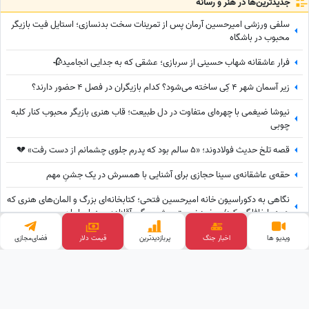
جدید‌ترین‌ها در هنر و رسانه
سلفی ورزشی امیرحسین آرمان پس از تمرینات سخت بدنسازی؛ استایل فیت بازیگر
محبوب در باشگاه
فرار عاشقانه شهاب حسینی از سربازی؛ عشقی که به جدایی انجامید🥀
زیر آسمان شهر 4 کِی ساخته می‌شود؟ کدام بازیگران در فصل 4 حضور دارند؟
نیوشا ضیغمی با چهره‌ای متفاوت در دل طبیعت؛ قاب هنری بازیگر محبوب کنار کلبه
چوبی
قصه تلخ حدیث فولادوند؛ «5 سالم بود که پدرم جلوی چشمانم از دست رفت» 💔
حقه‌ی عاشقانه‌ی سینا حجازی برای آشنایی با همسرش در یک جشنِ مهم
نگاهی به دکوراسیون خانه امیرحسین فتحی؛ کتابخانه‌ای بزرگ و المان‌های هنری که
همه را غافلگیر کرد/ بیخود نیست بهش میگن آقازاده سینمای ایران
رضا گلزار خودروهای لوکسش را به رخ رونالدو کشید! نگاهی با گاراژ لاکچری
ویدیو ها
اخبار جنگ
پربازدید‌ترین
قیمت دلار
فضای‌مجازی
سوپراستار سینمای ایران+عکس
وب گردی
کلینیک زیبایی
قیمت گوشی
قیمت ارز دیجیتال
آهنگ جدید
تبلیغات هدفمند