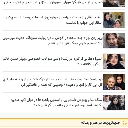
تصاویری از این بازیگر؛ مهران غفوریان از منزل اکبر عبدی چه توضیحاتی
داد؟
ببینید| وقتی از حدیث میرامینی درباره پول تبلیغات پرسیدند؛ هیچ‌کس
انتظار این جواب را نداشت
پرپر زدن نوزاد چند ماهه در آغوش مادر؛ روایت سوزناک حدیث میرامینی
از ثانیه‌های شوم خفگی فرزندش+فیلم
المیرا دهقانی از کوره در رفت! وقتی سوالات خصوصی مهیار حسن خانم
بازیگر را کلافه کرد!
درخواست متفاوت دختر اکبر عبدی بعد از درگذشت پدرش؛ «به جای تاج
گل این کار را انجام دهید» / وصیتی که همه را غافلگیر کرد
سنگ تمام بهنوش طباطبایی با استایل راهبه‌ها در عزای اکبر عبدی؛
نگاه‌ها فقط روی تور مشکی خانم بازیگر قفل شد!
جدید‌ترین‌ها در هنر و رسانه