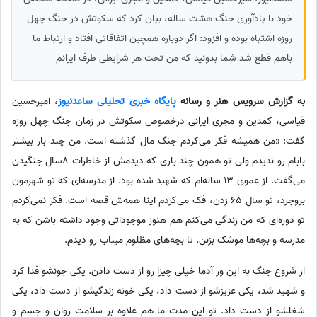
خود با یادآوری جنگ هشت ساله، بیان کرد که سکوتش در جنگ چهل
روزه اشتباه بوده و افزود: اگر دوباره همچین اتفاقاتى افتاد و ارتباط ما
باهم قطع شد شما بدونید که من تحت هر شرایطى طرف ایرانم
به گزارش سرویس هنر و رسانه
پایگاه خبری تحلیلی ساعدنیوز
، امیرحسین
قیاسی، کمدین و مجری ایرانی درخصوص سکوتش در زمان جنگ چهل روزه
گفت: «من همیشه فکر مى‌کردم جنگ مال گذشته است. من چند بار بیشتر
بابام رو ندیدم ولى تو همون چند بارى که دیدمش از خاطرات 8سال جنگیدن
مى‌گفت. از عموى 13 ساله‌ام که شهید شده بود. از مدرسه‌اى که تو شهرمون
بروجرد، تو سال 65 زدن، فک مى‌کردم اینا همه‌ش قصه است. فکر نمى‌کردم
تو دوره‌اى که من زندگی مى‌کنم هم هنوز موجوداتى وجود داشته باشن که به
مدرسه و بچه‌ها موشک بزنن. تا بچه‌های مظلوم میناب رو دیدم.
از شروع جنگ به این ور آدما خیلى چیزا رو از دست دادن. یکى جونشو فدا کرد
و شهید شد، یکى عزیزشو از دست داد، یکى خونه زندگیشو از دست داد، یکى
شغلشو از دست داد. تو این مدت ما هم علاوه بر سلامت روان و جسم و