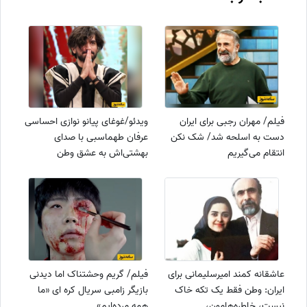
فیلم/ مهران رجبی برای ایران
ویدئو/غوغای پیانو نوازی احساسی
دست به اسلحه شد/ شک نکن
عرفان طهماسبی با صدای
انتقام می‌گیریم
بهشتی‌اش به عشق وطن
عزیزمان/ دارا ایران، سارا ایران،
دنیا ایران
عاشقانه کمند امیرسلیمانی برای
فیلم/ گریم وحشتناک اما دیدنی
ایران: وطن فقط یک تکه خاک
بازیگر زامبی سریال کره ای «ما
نیست، خاطره‌هامون،
همه مرده‌ایم»