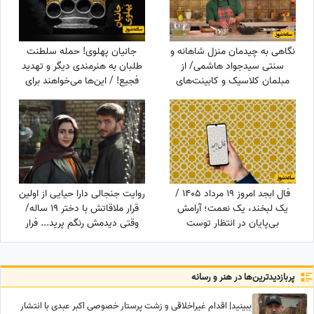
نگاهی به چیدمان منزل شاهانه و
جانیان پهلوی! حمله سلطنت
سنتی سیدجواد هاشمی/ از
طلبان به هنرمندی دیگر و تهدید
مبلمان کلاسیک و کابینت‌های
فجیع! / این‌ها می‌خواهند برای
مدرن آشپزخانه تا تابلوی هنری
ایران آزادی بیاورند؟!
فال ابجد امروز 19 مرداد 1405 /
روایت جنجالی دارا حیایی از اولین
یک لبخند، یک نعمت؛ آرامش
قرار ملاقاتش با دختر 19 ساله/
بی‌پایان در انتظار توست
وقتی دیدمش رنگم پرید... فرار
کردم!
پربازدید‌ترین‌ها در هنر و رسانه
ببینید| اقدام غیراخلاقی و زشت پرستار خصوصی اکبر عبدی با انتشار