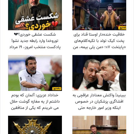
خلاقیت خنده‌دار اوستا قناد برای
شکست عشقی خوردی؟💔
پخت کیک تولد با تکیه‌کلام‌های
توروخدا وارد رابطه جدید نشو!
«پایتخت 7»؛ «من یلی بیمه، من
پادکست منتخب امروز، 19 مرداد
جنگی بیمه!» + فیلم
1405؛ امیرمحمدزند پیغام مهمی
برات داره
ببینید| واکنش معنادار عراقچی به
خداداد عزیزی: آلمان که بودم
افشاگری پزشکیان در خصوص
داشتم از یه مغازه گوشت حلال
اینکه وزیر امور خارجه حتی
می خریدم که یکی از منافقین
ساعت 2 نصف شب هم گوشی
اومد گفت تو رو ترور می کنیم
به دست است!