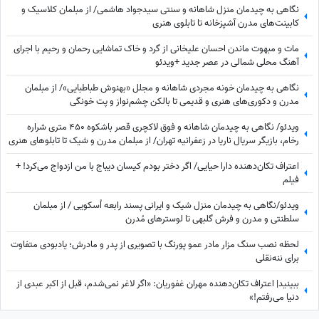
نگاهی به چیدمان منزل شاهانه و سنتی سیدجواد هاشمی/ از مبلمان کلاسیک و
کابینت‌های مدرن آشپزخانه تا تابلوی هنری
مات و مبهوت ماندن احسان علیخانی از گرد و خاک تماشایی رحمان و رحیم با اجرای
آهنگ محلی شمالی در عصر جدید +ویدئو
نگاهی به چیدمان خونه مجردی شاهانه و مجلل «بهنوش طباطبایی»/ از مبلمان
مدرن و دکوری‌های هنری و قدیمی تا بالکن چشم‌نواز و پت خونگی
ویدئو/ نگاهی به چیدمان شاهانه و فوق لاکچری قصر باشکوه 450 متری شراره
رخام، بازیگر سریال ناریا در زعفرانیه تهران/ از مبلمان مدرن و شیک تا تابلوهای هنری
+ فنگ شویی
اعتراف تکان‌دهنده دارا حیایی/ اگر دختر بودم کیسان دیباج با من ازدواج می‌کرد! +
فیلم
ویدئو/نگاهی به چیدمان منزل شیک و ایرانی پسند رابعه اُسکویی / از مبلمان
سلطنتی و مدرن و فرش گلبهی تا لوسترهای مُدرن
لحظه نصب سنگ مزار مادر عمو پورنگ با تصویری از پدر و مادرش؛ یادبودی متفاوت
برای ننه‌نقلی
ببینید| اعتراف تکان‌دهنده مهران غفوریان: «اگر لاغر نمی‌شدم، قبل از اکبر عبدی از
دنیا می‌رفتم!»