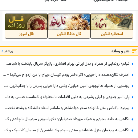
خنده‌هامون، آدم هایی که
دوسشون داریم
استخاره آنلاین
فال حافظ آنلاین
فال امروز
هنر و رسانه
بیشتر
فیلم/ رونمایی از همزاد و بدل ایرانی بهرام افشاری، بازیگر سریال پایتخت با شباهت صددرصدی/ اصلا قابل تشخیص نیست!
اعتراف تکان‌دهنده دارا حیایی/ اگر دختر بودم کیسان دیباج با من ازدواج می‌کرد! + فیلم
رونمایی از همزاد هالیوودی امین حیایی/ وقتی دارا حیایی پدرش را با جذاب‌ترین مردان دنیا مقایسه می‌کند!
پای امیر جدیدی و لیلی رشیدی به دلیل اقدامات نامتعارف و نامناسب جنسی به دادگاه باز شد! حکم 4 سال و 3 ماه حبس در انتظار متهمان فیلم ممنوعه!+عکس
ببینید| باکلاس مثل خانواده سحر دولتشاهی: مامانم استاد دانشگاه و رشته تخصصیش شنا هست منم خودم...
نگاهی به خانه مجردی و شیک مهرداد صدیقیان؛ دکوراسیونی مینیمال با چاشنی گل و گیاه و حال‌وهوای اروپایی + عکس
نگاهی به چیدمان منزل شاهانه و سنتی سیدجواد هاشمی/ از مبلمان کلاسیک و کابینت‌های مدرن آشپزخانه تا تابلوی هنری