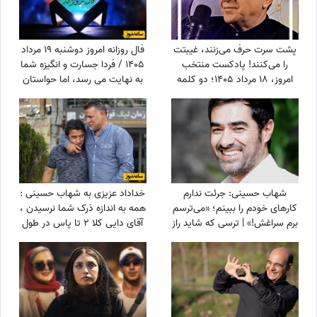
پشت سرت حرف می‌زنند، غیبتت
فال روزانه امروز دوشنبه 19 مرداد
را می‌کنند! پادکست منتخب
1405 / فردا جسارت و انگیزه شما
امروز، 18 مرداد 1405؛ دو کلمه
به نهایت می رسد، اما حواستان
حرف حساب از دکتر انوشه که با
باشد که با احتیاط قدم برداری
طلای 18 عیار برابری می‌کنه!
شهاب حسینی: جرئت ندارم
خداداد عزیزی به شهاب حسینی :
کارهای خودم را ببینم؛ «می‌ترسم
همه به اندازه دَرک شما نرسیدن ،
برم سراغش!» | ترسی که شاید راز
آقای دایی کلا 2 تا پاس در طول
موفقیت این بازیگر باشد
بازی فوتبالش داد اونم پشت به
دروازه بود از پاش در رفت