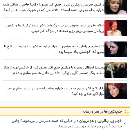
درگیری خبرساز بازیگران زن در ختم اکبر عبدی! / آزیتا حاجیان شاکی شد،
شراره رخام تو روی همه ایستاد! افتضاحی که در شهرک غرب به بار آمد!
اعلام 10 روز عزای عمومی در پی درگذشت اکبر عبدی/ فریادها و بغض
بی‌امان سوسن پرور روی صحنه در سوگ اکبر عبدی
اشک‌های بی‌امان مریم مؤمن در مراسم ترحیم اکبر عبدی؛ وداعی تلخ با
پدری که آغوشش پناه سینما بود
ببینید| لحظاتی همراه با مراسم ختم اکبر عبدی قبل از خاکسپاری؛ از شال
سفید رنگ همسر آقای بازیگر تا دلداری دادن همسر سابق و دختر
محمدرضا شریفی‌نیا
پایان تلخ اکبر عبدی به دست شراره رخام رقم خورد/ شراره رخام بر سر
مزار اکبر عبدی چه کرد؟
جدید‌ترین‌ها در هنر و رسانه
خودروی ایتالیایی و هوش‌پران دارا حیایی که همه حسرتش را می‌خورند/ وقتی
جذابیت آلفارومئو جولیتا دردسرساز می‌شود!