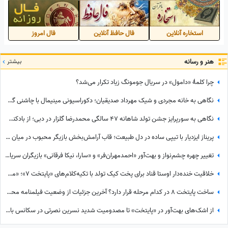
استخاره آنلاین
فال حافظ آنلاین
فال امروز
هنر و رسانه
بیشتر
چرا کلمۀ «دامول» در سریال جومونگ زیاد تکرار می‌شد؟
نگاهی به خانه مجردی و شیک مهرداد صدیقیان؛ دکوراسیونی مینیمال با چاشنی گل و گیاه و حال‌وهوای اروپایی + عکس
نگاهی به سورپرایز جشن تولد شاهانه 47 سالگی محمدرضا گلزار در دبی؛ از بادکنک‌آرایی لاکچری آیسان خانم تا کادوهای ویژه + عکس
پریناز ایزدیار با تیپی ساده در دل طبیعت؛ قاب آرامش‌بخش بازیگر محبوب در میان جنگل سرسبز
تغییر چهره چشم‌نواز و بهت‌آور «احمدمهران‌فر» و «سارا، نیکا فرقانی» بازیگران سریال نوستالژی «پایتخت» در گذر زمان
خلاقیت خنده‌دار اوستا قناد برای پخت کیک تولد با تکیه‌کلام‌های «پایتخت 7»؛ «من یلی بیمه، من جنگی بیمه!» + فیلم
ساخت پایتخت 8 در کدام مرحله قرار دارد؟ آخرین جزئیات از وضعیت فیلمنامه محبوب‌ترین سریال ایرانی
از اشک‌های بهت‌آور در «پایتخت» تا مصدومیت شدید نسرین نصرتی در سکانس بالون؛ فهیمه «پایتخت» از روزهای سخت بازیگری‌اش گفت