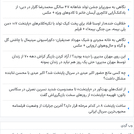
نگاهی به سورپرایز جشن تولد شاهانه 47 سالگی محمدرضا گلزار در دبی؛ از
بادکنک‌آرایی لاکچری آیسان خانم تا کادوهای ویژه + عکس
خلاقیت خنده‌دار اوستا قناد برای پخت کیک تولد با تکیه‌کلام‌های «پایتخت 7»؛ «من
یلی بیمه، من جنگی بیمه!» + فیلم
نگاهی به خانه مجردی و شیک مهرداد صدیقیان؛ دکوراسیونی مینیمال با چاشنی گل
و گیاه و حال‌وهوای اروپایی + عکس
این روی مهران مدیری را دیده بودید؟ / آزاد کردن بازیگر کراش دهه 70 از زندان
توسط مهران مدیری؛ حتی یک روز هم نباید در زندان بمونه
چه کسی مانع حضور اکبر عبدی در سریال پایتخت شد؟ اکبر عبدی با محسن تنابنده
مشکل داشت؟
از اشک‌های بهت‌آور در «پایتخت» تا مصدومیت شدید نسرین نصرتی در سکانس
بالون؛ فهیمه «پایتخت» از روزهای سخت بازیگری‌اش گفت
ساخت پایتخت 8 در کدام مرحله قرار دارد؟ آخرین جزئیات از وضعیت فیلمنامه
محبوب‌ترین سریال ایرانی
وب گردی