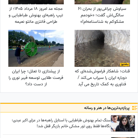
سیاوش چراغی‌پور از بحران 61
مجله مد امروز 18 مرداد 1405؛ از
سالگی‌اش گفت؛ «خودمم
تیپ راهبه‌ای بهنوش طباطبایی و
مشکوکم به شناسنامه‌ام!»
طراحی فانتزی مانتو نعیمه
نظام‌دوست تا استایل عجیب
صابر ابر؛ جنجالی‌ترین انتخاب‌های
مد این روزهای چهره‌ها
قنات؛ شاهکار فراموش‌شده‌ای که
از پیشتازی تا تعلل؛ چرا ایران
دوباره ایران را سیراب می‌کند /
فرصت طلایی توسعه فیبر نوری را
فناوری به کمک تاریخ می آید
از دست داد؟
پربازدید‌ترین‌ها در هنر و رسانه
سنگ تمام بهنوش طباطبایی با استایل راهبه‌ها در عزای اکبر عبدی؛
نگاه‌ها فقط روی تور مشکی خانم بازیگر قفل شد!