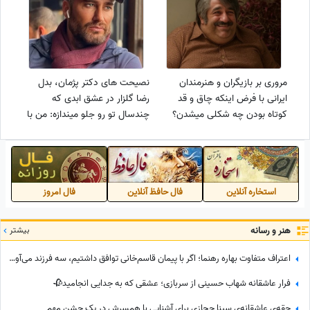
مردم در جریانش نیستن، توان
خرید یه رنو ساده رو هم نداشتم
مروری بر بازیگران و هنرمندان
نصیحت های دکتر پژمان، بدل
ایرانی با فرض اینکه چاق و قد
رضا گلزار در عشق ابدی که
کوتاه بودن چه شکلی میشدن؟
چندسال تو رو جلو میندازه: من با
امیرحسین قیاسی، رضا گلزار،
وعده رویافروشی مهاجرت کردم...
پژمان جمشیدی، مصطفی زمانی،
هوتن شکیبا و.../چاق های
دوست داشتنی😂
استخاره آنلاین
فال حافظ آنلاین
فال امروز
هنر و رسانه
بیشتر
اعتراف متفاوت بهاره رهنما؛ اگر با پیمان قاسم‌خانی توافق داشتیم، سه فرزند می‌آوردم/ تصمیم تازه برای ازدواج
فرار عاشقانه شهاب حسینی از سربازی؛ عشقی که به جدایی انجامید🥀
حقه‌ی عاشقانه‌ی سینا حجازی برای آشنایی با همسرش در یک جشنِ مهم