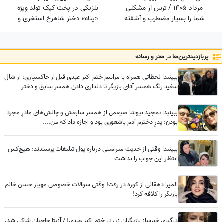
مرداد 1405 / ترس از مشکلی
بلژیکی در پخت کیک تولد ویژه
شما را بسیار مضطرب و آشفته
«پناه» دختر شاهرخ استخری و
می‌کند، اما شما
سپیده بزمی‌پور با تمِ
«پری‌دریایی» حماسه آفرید/
ترکیب خلاقانه و منحصربه‌فرد از
پربازدید‌ترین‌ها در هنر و رسانه
هنر و انیمیشن
ببینید| لحظاتی همراه با مراسم ختم اکبر عبدی قبل از خاکسپاری؛ از شال
سفید رنگ همسر آقای بازیگر تا دلداری دادن همسر سابق و دختر
محمدرضا شریفی‌نیا
ببینید| تمجید نیوشا ضیغمی از همسر سابقش و چالش‌های مادرِ مجرد
بودن: پدرِ دخترم آدم باشعوری بود و اجازه داد که من....
ببینید| وقتی از حدیث میرامینی درباره پول تبلیغات پرسیدند؛ هیچ‌کس
انتظار این جواب را نداشت
المیرا دهقانی از کوره در رفت! وقتی سوالات خصوصی مهیار حسن خانم
بازیگر را کلافه کرد!
درگیری خبرساز بازیگران زن در ختم اکبر عبدی! / آزیتا حاجیان شاکی شد،