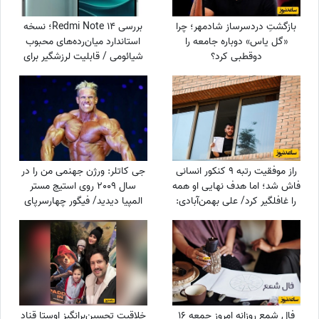
بازگشتِ دردسرساز شادمهر؛ چرا
بررسی Redmi Note 14؛ نسخه
«گل یاس» دوباره جامعه را
استاندارد میان‌رده‌های محبوب
دو‌قطبی کرد؟
شیائومی / قابلیت لرزشگیر برای
دوربین اصلی شیائومی
راز موفقیت رتبه 9 کنکور انسانی
جی کاتلر: ورژن جهنمی من را در
فاش شد؛ اما هدف نهایی او همه
سال 2009 روی استیج مستر
را غافلگیر کرد/ علی بهمن‌آبادی:
المپیا دیدید/ فیگور چهارسرپای
می‌خواهم جانم را ...
من تکرارنشدنی است +فیلم
فال شمع روزانه امروز جمعه 16
خلاقیت تحسین‌برانگیز اوستا قناد