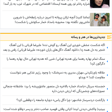
شراره رخام تو روی همه ایستاد! افتضاحی که در شهرک غرب به بار آمد!
تماشا کنید| آنچه ترلان پروانه تا امروز درباره رابطه‌اش با شروین
حاجی‌پور نگفته بود؛ محبوبه بامداد خمار سکوتش را شکست!
جدید‌ترین‌ها در هنر و رسانه
اگه شکست عشقی خوردی این آهنگ رو گوش نده! علیرضا قربانی با این آهنگ
خنجر به دل همه زد/ دانلود آهنگ «گل‌های باران خورده» علیرضا قربانی/ رفتی و بعد
از تو دنیا غرق شد در گریه‌هایم💔
سنگ تمام بهاره رهنما برای هدیه تهرانی/ شبی که هدیه تهرانی حال بهاره رهنما را
دگرگون کرد!
علاقه باورنکردنی مهران مدیری به دمپختک؛ با وجود رژیم غذایی هم نتوانست
مقاومت کند! + ویدئو
خجسته سریال «بامداد خمار» بالاخره دل منصور عاشق‌پیشه را برد؛ عاشقانه جنجالی
عموزاده‌های چشم‌رنگی که ارزش دیدن داره
بازگشتِ دردسرساز شادمهر؛ چرا «گل یاس» دوباره جامعه را دو‌قطبی کرد؟
ببینید| واکنش دیدنی لیندا کیانی وقتی فهمید صاحب دختر و پسر دوقلو شده است؛