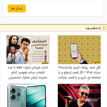
ارسال نظر
از سراسر وب
فال ابجد روزانه، امروز یک‌شنبه18
شاید باورتان نشود؛ فقط با چند
مرداد 1405 / اگر قصد ازدواج و یا
انتخاب ساده بفهمید کدام
معامله ای داری و یا قصد شراکت
هنرمند ایرانی همزاد شخصیتی
و سرمایه گذاری داری ...
شماست! از شوخ‌طبعی نعیمه
نظام‌دوست تا احساسات عمیق
شهاب حسینی؛ شما شبیه
کدام‌یک هستید؟