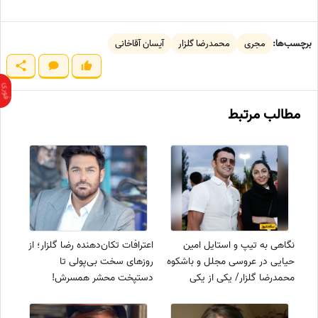
برچسب‌ها:
مجری
محمدرضا گلزار
آیسان آقاخانی
مطالب مرتبط
نگاهی به تیپ و استایل امین
اعترافات تکان‌دهنده رضا گلزار؛ از
حیایی در عروسی مجلل و باشکوه
روزهای سخت بی‌پولی تا
محمدرضا گلزار/ یکی از یکی
دستپخت محشر همسرش!
خوش تیپ تر و جذاب تر
دستپخت خانومم خیلی محشره/
کلی گرفتاری شخصی دارم که