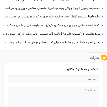
محمدرضا رهبری «جواد جوادیِ بچه مهندس»: همسرم مشاور خوبی برای من است، خط قرمز من خانوادمه/عروسی خواهرم دائم استرس داشتم که مبادا فیلم یا عکسی از من گرفته شود و بعدا برای من دردسر ایجاد کند!
شاید باورتان نشود؛ فقط با چند انتخاب ساده بفهمید کدام هنرمند ایرانی همزاد شخصیتی شماست! از شوخ‌طبعی نعیمه نظام‌دوست تا احساسات عمیق شهاب حسینی؛ شما شبیه کدام‌یک هستید؟
اگه شکست عشقی خوردی این آهنگ رو گوش نده! علیرضا قربانی با این آهنگ خنجر به دل همه زد/ دانلود آهنگ «گل‌های باران خورده» علیرضا قربانی/ رفتی و بعد از تو دنیا غرق شد در گریه‌هایم💔
مژده لواسانی در کنسرت علیرضا قربانی؛ قاب صمیمی خانم مجری در کنار پدرش و خواننده محبوب
وقتی سحر دولتشاهی از خانواده و ایران گفت، بغض مهمان صدایش شد؛ روایت یک دلبستگی عمیق به وسعت یک خانه به نام ایران❤«همه خانواده‌ام خارج هستند ولی...»
نظرات
نظر خود را به اشتراک بگذارید