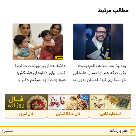
مطالب مرتبط
ویدیو/ بعد نعیمه نظام‌دوست
عاشقانه‌های پرمهرومحبت لیندا
یکی دیگه هم از احسان علیخانی
کیانی برای 2قلوهای قشنگش:
خواستگاری کرد/ احسان بدون تو
هیچ وقت آرزو نمیکنم دکتر یا
میمیرم، امیدوارم ازدواج کنیم
مهندس شین، براتون دعا میکنم
که ....
استخاره آنلاین
فال حافظ آنلاین
فال امروز
هنر و رسانه
بیشتر