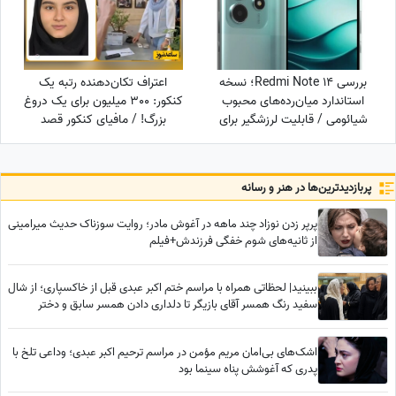
بررسی Redmi Note 14؛ نسخه
اعتراف تکان‌دهنده رتبه یک
استاندارد میان‌رده‌های محبوب
کنکور: 300 میلیون برای یک دروغ
شیائومی / قابلیت لرزشگیر برای
بزرگ! / مافیای کنکور قصد
دوربین اصلی شیائومی
داشت...
پربازدید‌ترین‌ها در هنر و رسانه
پرپر زدن نوزاد چند ماهه در آغوش مادر؛ روایت سوزناک حدیث میرامینی
از ثانیه‌های شوم خفگی فرزندش+فیلم
ببینید| لحظاتی همراه با مراسم ختم اکبر عبدی قبل از خاکسپاری؛ از شال
سفید رنگ همسر آقای بازیگر تا دلداری دادن همسر سابق و دختر
محمدرضا شریفی‌نیا
اشک‌های بی‌امان مریم مؤمن در مراسم ترحیم اکبر عبدی؛ وداعی تلخ با
پدری که آغوشش پناه سینما بود