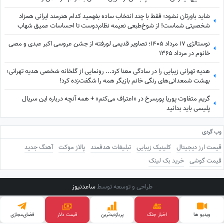
شاید باورتان نشود؛ فقط با چند انتخاب ساده بفهمید کدام هنرمند ایرانی همزاد
شخصیتی شماست! از شوخ‌طبعی نعیمه نظام‌دوست تا احساسات عمیق شهاب
حسینی؛ شما شبیه کدام‌یک هستید؟
نوستالژی 17 مرداد 1405؛ تصاویر قدیمی لورفته از جشن عروسی اکبر عبدی و مصی
خانوم در مرداد 1365
هدیه تهرانی زیبایی را در سادگی معنا کرد... رونمایی از گلخانه شخصی هدیه تهرانی؛
بهشت شمعدانی‌های رنگی خانم بازیگر همه را شگفت‌زده کرد!
گریم متفاوت پوریا پورسرخ در «اعتراف می‌کنم» + همه آنچه درباره این سریال
پلیسی باید بدانید
وب گردی
قیمت ارز دیجیتال
کلینیک زیبایی
تبلیغات هدفمند
پالاز موکت
آهنگ جدید
قیمت گوشی
خرید بک لینک
طراحی و توسعه توسط
ساعدنیوز
ویدیو ها
اخبار جنگ
پربازدید‌ترین
قیمت دلار
فضای‌مجازی