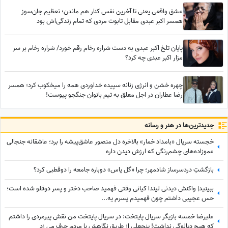
عشق واقعی یعنی تا آخرین نفس کنار هم ماندن؛ تعظیم جان‌سوز
همسر اکبر عبدی مقابل تابوت مردی که تمام زندگی‌اش بود
پایان تلخ اکبر عبدی به دست شراره رخام رقم خورد/ شراره رخام بر سر
مزار اکبر عبدی چه کرد؟
چهره خشن و انرژی زنانه سپیده خداوردی همه را میخکوب کرد؛ همسر
رضا عطاران در اجل معلق به تیم بانوان جنگجو پیوست!
جدید‌ترین‌ها در هنر و رسانه
خجسته سریال «بامداد خمار» بالاخره دل منصور عاشق‌پیشه را برد؛ عاشقانه جنجالی
عموزاده‌های چشم‌رنگی که ارزش دیدن داره
بازگشتِ دردسرساز شادمهر؛ چرا «گل یاس» دوباره جامعه را دو‌قطبی کرد؟
ببینید| واکنش دیدنی لیندا کیانی وقتی فهمید صاحب دختر و پسر دوقلو شده است؛
حس عجیبی داشتم چون فهمیدم پسرم یه...
علیرضا خمسه بازیگر سریال پایتخت: در سریال پایتخت من نقش پیرمردی را داشتم
که هیچ دیالوگی نداشت! پنجعلی از طریق نگاهش با مردم حرف می زد