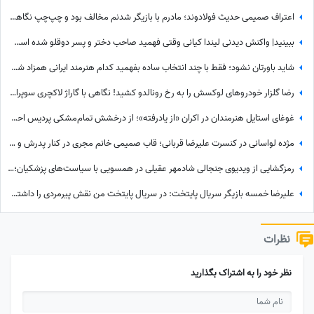
اعتراف صمیمی حدیث فولادوند؛ مادرم با بازیگر شدنم مخالف بود و چپ‌چپ نگاهم می‌کرد! + ویدئو
ببینید| واکنش دیدنی لیندا کیانی وقتی فهمید صاحب دختر و پسر دوقلو شده است؛ حس عجیبی داشتم چون فهمیدم پسرم یه...
شاید باورتان نشود؛ فقط با چند انتخاب ساده بفهمید کدام هنرمند ایرانی همزاد شخصیتی شماست! از شوخ‌طبعی نعیمه نظام‌دوست تا احساسات عمیق شهاب حسینی؛ شما شبیه کدام‌یک هستید؟
رضا گلزار خودروهای لوکسش را به رخ رونالدو کشید! نگاهی با گاراژ لاکچری سوپراستار سینمای ایران+عکس
غوغای استایل هنرمندان در اکران «از یادرفته»؛ از درخشش تمام‌مشکی پردیس احمدیه و آزیتا حاجیان تا تیپ اسپورت سینا مهراد و مجید مظفری
مژده لواسانی در کنسرت علیرضا قربانی؛ قاب صمیمی خانم مجری در کنار پدرش و خواننده محبوب
رمزگشایی از ویدیوی جنجالی شادمهر عقیلی در همسویی با سیاست‌های پزشکیان؛ آیا «گل یاس» بلیت برگشت به خانه است؟
علیرضا خمسه بازیگر سریال پایتخت: در سریال پایتخت من نقش پیرمردی را داشتم که هیچ دیالوگی نداشت! پنجعلی از طریق نگاهش با مردم حرف می زد
نظرات
نظر خود را به اشتراک بگذارید