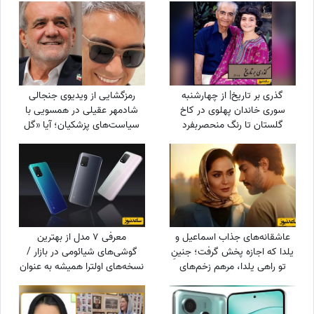
گذری بر تاریخ| از چهارشنبه
رمزگشایی از ویدیوی جنجالی
سوری خاندان پهلوی در کاخ
شادمهر عقیلی در همسویی با
گلستان تا رنگ منحصربفرد
سیاست‌های پزشکیان؛ آیا «گل
شورولت کوروت 1979 در محله در
یاس» بلیت برگشت به خانه
گیشا، 60 سال پیش
است؟
عاشقانه‌های جذاب اسماعیل و
معرفی 7 مدل از بهترین
یلدا که اجازه پخش گرفت؛ جنینِ
گوشی‌های شیائومی در بازار /
تو راهی یلدا، مرهم زخم‌های
نسخه‌های اولترا همیشه به عنوان
سینا مهراد شد!
بهترین گوشی های شیائومی