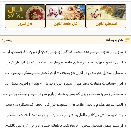
استخاره آنلاین
فال حافظ آنلاین
فال امروز
هنر و رسانه
بیشتر
مروری بر تفاوت مراسم عقد محمدرضا گلزار و بهرام رادان؛ از تهران تا گرجستان، از نگاه عاشقانه رادان به مینا تا نگاه رو به آسمان گلزار هنگام خطبه عقد + عکس
لباس متفاوت بهاره رهنما در جشن حافظ خبرساز شد؛ خنده از ته دل این بازیگر بیشتر از استایلش دیده شد
غوغای استایل هنرمندان در اکران «از یادرفته»؛ از درخشش تمام‌مشکی پردیس احمدیه و آزیتا حاجیان تا تیپ اسپورت سینا مهراد و مجید مظفری
ابراز احساسات متفاوت دختر مهران مدیری درباره پدرش؛ «اولین و آخرین عشق زندگی من بابامه» + ویدئو
مصطفی زمانی: مطمئنم روزی که بمیرم، همه از بازی من در سریال یوسف پیامبر حرف می‌زنند... +ویدیو
المیرا شریفی‌مقدم با دیدن عقرب‌ها از استودیو فرار کرد؛ لحظه غیرمنتظره در «صبحانه ایرانی» + ویدئو
پشت پرده نقش بی‌کلام «قلقلی»؛ شهرام لاسمی: بازی در سکوت اعتماد به نفسم را از من گرفت! مدیون این بازیگر معروف هستم، دستاشو می‌بوسم، دخترم خیلی به من کمک کرد+ویدئو
از عشق پنهان همایون شجریان تا مخالفت قاطعانه خسرو آواز ایران/ روایتی ناگفته از رویایی که در سایه موسیقی ماند!