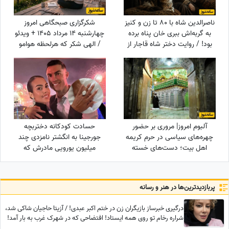
ناصرالدین شاه با 80 تا زن و کنیز
شکرگزاری صبحگاهی امروز
به گربه‌اش ببری خان پناه برده
چهارشنبه 14 مرداد 1405 + ویدئو
بود! / روایت دختر شاه قاجار از
/ الهی شکر که هرلحظه هوامو
لایه‌های پنهان حرمسرای شاهی
داشتی؛ حتی لحظاتی که خودم
خودمو فراموش کرده بودم
آلبوم امروز| مروری بر حضور
حسادت کودکانه دختربچه
چهره‌های سیاسی در حرم کریمه
جورجینا به انگشتر نامزدی چند
اهل بیت؛ دست‌های خسته
میلیون یورویی مادرش که
سیاستمداران، گره‌خورده به ضریح
رونالدو به او هدیه داده بود!
امید
پربازدید‌ترین‌ها در هنر و رسانه
درگیری خبرساز بازیگران زن در ختم اکبر عبدی! / آزیتا حاجیان شاکی شد،
شراره رخام تو روی همه ایستاد! افتضاحی که در شهرک غرب به بار آمد!