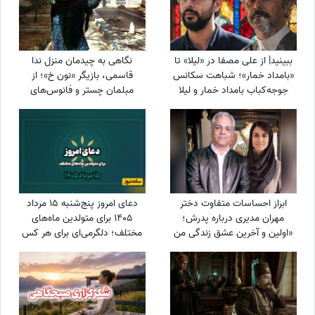
ببینید| از علی مصفا در «لیلا» تا
نگاهی به چیدمان منزل ندا
«بامداد خمار»؛ شباهت سکانس
قاسمی، بازیگر «نون خ»؛ از
جوجه‌کباب بامداد خمار و لیلا
مبلمان چستر و فانوس‌های
سوژه شد
دکوراتیو تا کابینت شیشه‌ای و
آباژورهای کلاسیک
ابراز احساسات متفاوت دختر
دعای امروز پنج‌شنبه 15 مرداد
مهران مدیری درباره پدرش؛
1405 برای متولدین ماه‌های
«اولین و آخرین عشق زندگی من
مختلف؛ دلگرمی‌ای برای هر کس
بابامه» + ویدئو
که در آرزوها و نیازهای زندگی
مانده است