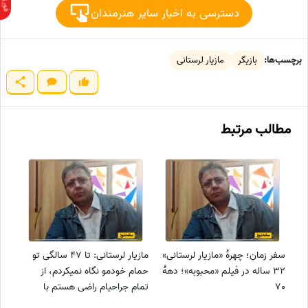
دسترسی به اخبار سایر هنرمندان
برچسب‌ها:
بازیگر
مازیار لرستانی
مطالب مرتبط
سفر زمان؛ چهرۀ «مازیار لرستانی»
مازیار لرستانی: تا 47 سالگی تو
32 ساله در فیلم «محبوبه»؛ دهۀ
حمام خودمو نگاه نمیکردم، از
70
تمام جراحیام راضی هستم با
اینکه کچل شدم +ویدئو