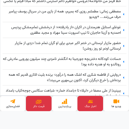
خط قرمز من خانوادمه/عروسی خواهرم دائم استرس داشتم که مبادا فیلم یا عکسی
از من گرفته شود و بعدا برای من دردسر ایجاد کند!
مصطفی زمانی: مطمئنم روزی که بمیرم، همه از بازی من در سریال یوسف پیامبر
حرف می‌زنند... +ویدیو
غوغای استایل هنرمندان در اکران «از یادرفته»؛ از درخشش تمام‌مشکی پردیس
احمدیه و آزیتا حاجیان تا تیپ اسپورت سینا مهراد و مجید مظفری
حضور مازیار لرستانی در ختم اکبر عبدی برای او گران تمام شد! دزدی از مازیار
لرستانی اونم تو روز روشن!
حسادت کودکانه دختربچه جورجینا به انگشتر نامزدی چند میلیون یورویی مادرش که
رونالدو به او هدیه داده بود!
«روایتی از فاطمه شکری که اشک همه را درآورد؛ برنده بلیت لاتاری قدیم که همه
برده‌اش را خرج دیگران کرد، اکنون بی‌مهری می‌بیند!»
ببینید| از علی مصفا در «لیلا» تا «بامداد خمار»؛ شباهت سکانس جوجه‌کباب بامداد
خمار و لیلا سوژه شد
تغییر چهره دهه شصتی ماهور الوند برای فیلم «عنکبوت»؛ خانم بازیگر را به سختی
ویدیو ها
اخبار جنگ
پربازدید‌ترین
قیمت دلار
فضای‌مجازی
می‌توان شناخت + عکس
وب گردی