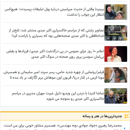
ببینید| وقتی از حدیث میرامینی درباره پول تبلیغات پرسیدند؛ هیچ‌کس
انتظار این جواب را نداشت
تصاویر زشتی که از مراسم خاکسپاری اکبر عبدی منتشر شد؛ تلخ‌تر از
خداحافظی با اکبر عبدی صحنه‌هایی بود که بسیاری را ناراحت کرد!
اعلام 10 روز عزای عمومی در پی درگذشت اکبر عبدی/ فریادها و بغض
بی‌امان سوسن پرور روی صحنه در سوگ اکبر عبدی
فیلم/رونمایی از چهره جدید حامی، پسر سپند امیر سلیمانی و همسرش
مونا کرمی در کنار دریا/ قربون اون موهاش برم 😍زلف بر باد مده تا
ندهی بر بادم
تماشا کنید| با دیدن این ویدیو دلیل غیبت مهران مدیری در مراسم
خاکسپاری اکبر عبدی رو متوجه می شوید
جدید‌ترین‌ها در هنر و رسانه
محمدرضا رهبری «جواد جوادیِ بچه مهندس»: همسرم مشاور خوبی برای من است،