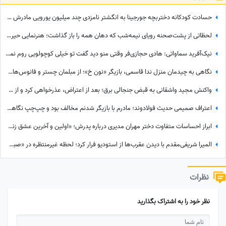
حسادت کودکانه دختربچه جورجینا به انگشتر نامزدی چند میلیون یورویی مادرش که رونالدو به او هدیه داده بود!
لحظاتی از پشت‌صحنه رویای نیمه‌شب که دهان همه را باز گذاشت؛ هنرنمایی حیرت‌انگیز و جانانه روزبه حصاری بدون بدلکار!+ویدیو
نیک‌آفرید سماواتی: هادی حجازی‌فر وقتی منو دید گفت تو خیلی کوچولویی روم نمی‌شه عاشقت بشم !
نگاهی به چیدمان منزل ندا قاسمی، بازیگر «نون خ»؛ از مبلمان چستر و فانوس‌های دکوراتیو تا کابینت شیشه‌ای و آباژورهای کلاسیک
واکنش مجید واشقانی به قبض جنجالی برق؛ بعد از اعتراض، عذرخواهی کرد و از شرکت برق تشکر کرد
اعتراف صمیمی حدیث فولادوند؛ مادرم با بازیگر شدنم مخالف بود و چپ‌چپ نگاهم می‌کرد! + ویدئو
ابراز احساسات متفاوت دختر مهران مدیری درباره پدرش؛ «اولین و آخرین عشق زندگی من بابامه» + ویدئو
المیرا شریفی‌مقدم با دیدن عقرب‌ها از استودیو فرار کرد؛ لحظه غیرمنتظره در «صبحانه ایرانی» + ویدئو
نظرات
نظر خود را به اشتراک بگذارید