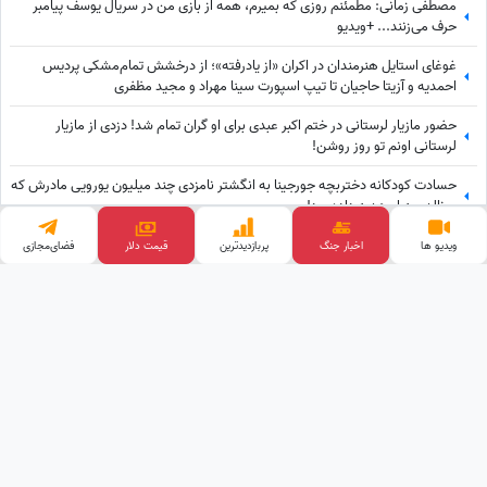
مصطفی زمانی: مطمئنم روزی که بمیرم، همه از بازی من در سریال یوسف پیامبر
حرف می‌زنند... +ویدیو
غوغای استایل هنرمندان در اکران «از یادرفته»؛ از درخشش تمام‌مشکی پردیس
احمدیه و آزیتا حاجیان تا تیپ اسپورت سینا مهراد و مجید مظفری
حضور مازیار لرستانی در ختم اکبر عبدی برای او گران تمام شد! دزدی از مازیار
لرستانی اونم تو روز روشن!
حسادت کودکانه دختربچه جورجینا به انگشتر نامزدی چند میلیون یورویی مادرش که
رونالدو به او هدیه داده بود!
«روایتی از فاطمه شکری که اشک همه را درآورد؛ برنده بلیت لاتاری قدیم که همه
ویدیو ها
اخبار جنگ
پربازدید‌ترین
قیمت طلا
فضای‌مجازی
برده‌اش را خرج دیگران کرد، اکنون بی‌مهری می‌بیند!»
وب گردی
قیمت ارز دیجیتال
آهنگ جدید
تبلیغات هدفمند
قیمت گوشی
خرید بک لینک
کلینیک زیبایی
پالاز موکت
طراحی و توسعه توسط
ساعدنیوز