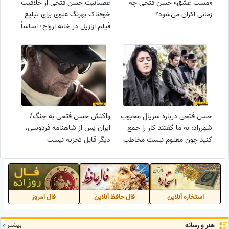
«مست عشق» حسن فتحی چه
عصبانیت حسن فتحی از خلاقیت
زمانی اکران می‌شود؟
خوفناک بهرنگ علوی برای تبلیغ
فیلم ازازیل در خانه ارواح؛ اساساً
نیازی به این دست از تبلیغات
نمی‌بینم
حسن فتحی درباره سریال محبوب
واکنش حسن فتحی به جنگ/
شهرزاد: به ما گفتند کار را جمع
ایران پس از شاهنامه فردوسی،
کنید چون معلوم نیست مخاطب
دیگر قابل تجزیه نیست
داشته باشد یا نه/ ما مجبور
شدیم فصل‌های بعدی را بسازیم!
استخاره آنلاین
فال حافظ آنلاین
فال امروز
هنر و رسانه
بیشتر