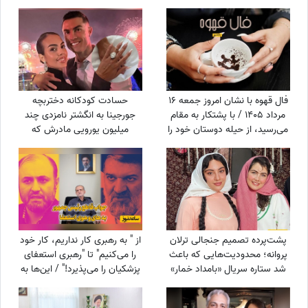
آزیتا حاجیان تا تیپ اسپورت
که در آرزوها و نیازهای زندگی
سینا مهراد و مجید مظفری
مانده است
فال قهوه با نشان امروز جمعه 16
حسادت کودکانه دختربچه
مرداد 1405 / با پشتکار به مقام
جورجینا به انگشتر نامزدی چند
می‌رسید، از حیله دوستان خود را
میلیون یورویی مادرش که
پنهان کنید
رونالدو به او هدیه داده بود!
پشت‌پرده تصمیم جنجالی ترلان
از " به رهبری کار نداریم، کار خود
پروانه؛ محدودیت‌هایی که باعث
را می‌کنیم" تا "رهبری استعفای
شد ستاره سریال «بامداد خمار»
پزشکیان را می‌پذیرد!" / این‌ها به
دور رفیق‌بازی را خط بکشد!
نفع چه کسی کار می‌کنند؟