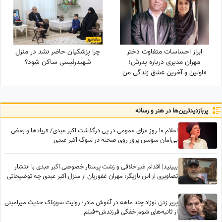
ابراز احساسات متفاوت دختر
چرا پزشکیان حاضر نشد در منزل
مهران مدیری درباره پدرش؛
شهیدرئیسی ساکن شود؟
«اولین و آخرین عشق زندگی من
بابامه» + ویدئو
پربازدید‌ترین‌ها در هنر و رسانه
اعلام 10 روز عزای عمومی در پی درگذشت اکبر عبدی/ فریادها و بغض
بی‌امان سوسن پرور روی صحنه در سوگ اکبر عبدی
ببینید| اقدام غیراخلاقی و زشت پرستار خصوصی اکبر عبدی با انتشار
تصاویری از این بازیگر؛ مهران غفوریان از منزل اکبر عبدی چه توضیحاتی
داد؟
پرپر زدن نوزاد چند ماهه در آغوش مادر؛ روایت سوزناک حدیث میرامینی
از ثانیه‌های شوم خفگی فرزندش+فیلم