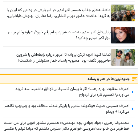
عاشقانه‌های جذاب همسر اکبر ابدی در غم یارش در وداعی که ایران را
به گریه انداخت؛ حضور بهرام افشاری، رضا عطاران، بهنوش طباطبایی،
محسن کیایی، بهاره رهنما و... در مراسم تشییع مرد خنده‌های ایران
پایان تلخ اکبر عبدی به دست شراره رخام رقم خورد/ شراره رخام بر سر
مزار اکبر عبدی چه کرد؟
تماشا کنید| آنچه ترلان پروانه تا امروز درباره رابطه‌اش با شروین
حاجی‌پور نگفته بود؛ محبوبه بامداد خمار سکوتش را شکست!
جدید‌ترین‌ها در هنر و رسانه
اعتراف متفاوت بهاره رهنما؛ اگر با پیمان قاسم‌خانی توافق داشتیم، سه فرزند
می‌آوردم/ تصمیم تازه برای ازدواج
اعتراف صمیمی حدیث فولادوند؛ مادرم با بازیگر شدنم مخالف بود و چپ‌چپ نگاهم
می‌کرد! + ویدئو
محمدرضا رهبری «جواد جوادیِ بچه مهندس»: همسرم مشاور خوبی برای من است،
خط قرمز من خانوادمه/عروسی خواهرم دائم استرس داشتم که مبادا فیلم یا عکسی
از من گرفته شود و بعدا برای من دردسر ایجاد کند!