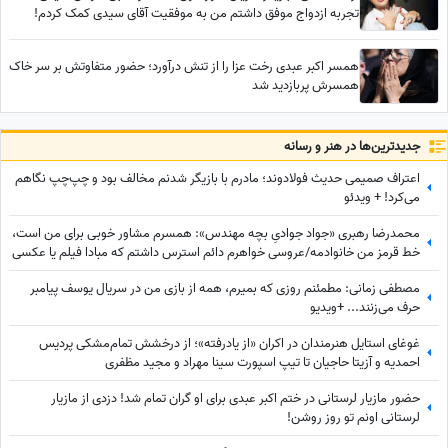
تجربه ازدواج موفق داشتم من به موفقیت آقای سیدی کمک کردم!
هیچوقت آرزوم مادر شدن نبود خودخواهم همینه که هست!
همسر اکبر عبدی رخت عزا را از تنش درآورد؛ حضور متفاوتش بر سر خاک
همسرش پربازدید شد
جدید‌ترین‌ها در هنر و رسانه
اعتراف صمیمی حدیث فولادوند؛ مادرم با بازیگر شدنم مخالف بود و چپ‌چپ نگاهم
می‌کرد! + ویدئو
محمدرضا رهبری «جواد جوادیِ بچه مهندس»: همسرم مشاور خوبی برای من است،
خط قرمز من خانوادمه/عروسی خواهرم دائم استرس داشتم که مبادا فیلم یا عکسی
از من گرفته شود و بعدا برای من دردسر ایجاد کند!
مصطفی زمانی: مطمئنم روزی که بمیرم، همه از بازی من در سریال یوسف پیامبر
حرف می‌زنند... +ویدیو
غوغای استایل هنرمندان در اکران «از یادرفته»؛ از درخشش تمام‌مشکی پردیس
احمدیه و آزیتا حاجیان تا تیپ اسپورت سینا مهراد و مجید مظفری
حضور مازیار لرستانی در ختم اکبر عبدی برای او گران تمام شد! دزدی از مازیار
لرستانی اونم تو روز روشن!