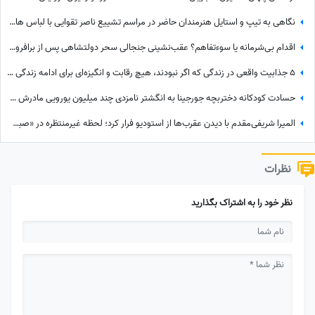
نگاهی به تیپ و استایل هنرمندان حاضر در مراسم تشییع ناصر تقوایی با لباس های رنگی و سفید به سفارش همسر آن مرحوم/ محسن شریفیان، شهاب حسینی، مارال بنی آدم، ستاره اسکندری و...
اقدام بی‌شرمانه یا سوءتفاهم؟ عقب‌نشینی جنجالی سحر دولتشاهی پس از برافروخته شدن غضب عمومی در پی استوری «اذان»!
5 جذابیت واقعی در زندگی که اگر نبودند، هیچ رقابت و انگیزه‌ای برای ادامه زندگی وجود نداشت! آخریش از همه مهم‌تره!
حسادت کودکانه دختربچه جورجینا به انگشتر نامزدی چند میلیون یورویی مادرش که رونالدو به او هدیه داده بود!
المیرا شریفی‌مقدم با دیدن عقرب‌ها از استودیو فرار کرد؛ لحظه غیرمنتظره در «صبحانه ایرانی» + ویدئو
نظرات
نظر خود را به اشتراک بگذارید