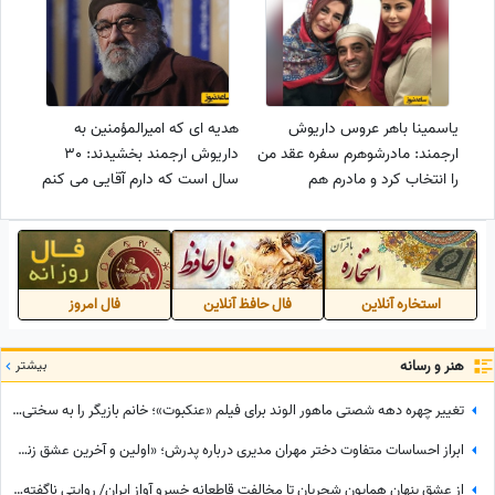
یاسمینا باهر عروس داریوش
هدیه ای که امیرالمؤمنین به
ارجمند: مادرشوهرم سفره عقد من
داریوش ارجمند بخشیدند: 30
را انتخاب کرد و مادرم هم
سال است که دارم آقایی می کنم
جهیزیه‌ام را خرید برای من مهم
نبود مراسم کجاست و چه لباسی
قرار است بپوشم!
استخاره آنلاین
فال حافظ آنلاین
فال امروز
هنر و رسانه
بیشتر
تغییر چهره دهه شصتی ماهور الوند برای فیلم «عنکبوت»؛ خانم بازیگر را به سختی می‌توان شناخت + عکس
ابراز احساسات متفاوت دختر مهران مدیری درباره پدرش؛ «اولین و آخرین عشق زندگی من بابامه» + ویدئو
از عشق پنهان همایون شجریان تا مخالفت قاطعانه خسرو آواز ایران/ روایتی ناگفته از رویایی که در سایه موسیقی ماند!