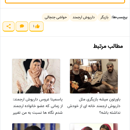
برچسب‌ها:
بازیگر
داریوش ارجمند
حواشی جنجالی
1
مطالب مرتبط
باورتون میشه بازیگری مثل
یاسمینا عروس داریوش ارجمند:
داریوش ارجمند خانه ای از خودش
از زمانی که عضو خانواده ارجمند
نداشته باشه؟
شدم نگاه ها نسبت به من تغییر
کرد/ گفتند به خاطر شهرت با پسر
داریوش ارجمند ازدواج کردم!