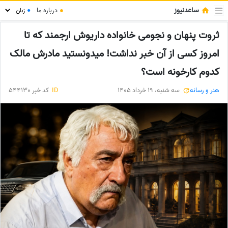
ساعدنیوز
●
درباره ما
●
ثروت پنهان و نجومی خانواده داریوش ارجمند که تا
امروز کسی از آن خبر نداشت! میدونستید مادرش مالک
کدوم کارخونه است؟
هنر و رسانه
سه شنبه، 19 خرداد 1405
ID
کد خبر 544130