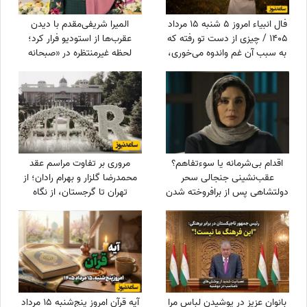
فال انبیاء امروز 5 شنبه 15 مرداد
المیرا شریفی‌مقدم با دیدن
1405 / چیزی از دست تو رفته که
عقرب‌ها از استودیو فرار کرد؛
به سبب آن غم واندوه می‌خوری،
لحظه غیرمنتظره در «صبحانه
اما ...
ایرانی» + ویدئو
اقدام بی‌شرمانه یا سوءتفاهم؟
مروری بر تفاوت مراسم عقد
عقب‌نشینی جنجالی سحر
محمدرضا گلزار و بهرام رادان؛ از
دولتشاهی پس از برافروخته شدن
تهران تا گرجستان، از نگاه
غضب عمومی در پی استوری
عاشقانه رادان به مینا تا نگاه رو
«اذان»!
به آسمان گلزار هنگام خطبه عقد
+ عکس
بانوان عزیز در پوشیدن لباس مرا
آیه قرآن امروز پنج‌شنبه 15 مرداد