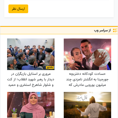
ارسال نظر
از سراسر وب
حسادت کودکانه دختربچه
مروری بر استایل بازیگران در
جورجینا به انگشتر نامزدی چند
دیدار با رهبر شهید انقلاب؛ از کت
میلیون یورویی مادرش که
و شلوار شاهرخ استخری و حمید
رونالدو به او هدیه داده بود!
لولایی تا شلوار جین شهاب
حسینی و حجاب کامل الهام
حمیدی و بهاره افشاری با
مقنعه+عکس