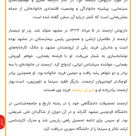
در مورد داریوش ارجمند نیز، در کنار کارنامه هنری و موفقیت‌های
سینمایی، پیشینه خانوادگی و وضعیت اقتصادی خانواده‌اش از جمله
بخش‌هایی است که کمتر درباره آن سخن گفته شده است.
داریوش ارجمند در 5 مرداد 1323 در مشهد متولد شد. پدر او تیمسار
ارجمند از نظامیان ارتشی و همچنین رئیس بیمارستانی در مشهد بوده
است و مادرش فرزند یکی از ثروتمندان مشهد و مالک کارخانه‌های
نوشابه‌سازی به شمار می‌رفت. او با فرشته یغمایی، خواهر کوروش
یغمایی، خواننده سرشناس ایرانی، ازدواج کرد. ارجمند در خانواده‌ای با سه
برادر و دو خواهر رشد یافت و دومین فرزند خانواده بود. او همچنین برادر
کوچک‌تر انوشیروان ارجمند، بازیگر فقید سینما و تلویزیون، است.بهار
ارجمند برادرزاده او و
امیریل ارجمند
فرزند وی هستند.
ارجمند تحصیلات دانشگاهی خود را در رشته تاریخ و جامعه‌شناسی در
دانشگاه فردوسی مشهد گذراند و در آن دوران از شاگردان علی شریعتی
بود. او سپس برای ادامه تحصیل راهی پاریس شد و مدرک کارشناسی
ارشد تئاتر و سینما را از دانشگاه سوربن دریافت کرد.