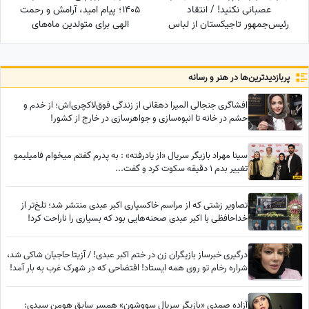
عصبانی نکنید! / انتقاد
1405؛ پیام امید، آرامش و رحمت
رئیس‌جمهور تاجیکستان از لباس
الهی برای متولدین ماه‌های
زنان در این کشور: ناخن‌های
مختلف
رنگ‌شده و لباس‌های تا زیر زانو یا
لخت چه معنایی دارد؟
پربازدید‌ترین‌ها در هنر و رسانه
افشاگری جنجالی المیرا دهقانی از زندگی فوق‌لاکچری‌اش؛ از خدم و
حشم در خانه تا انبوه‌سازی و جواهرسازی در خارج از کشور!
سینا مهراد بازیگر سریال «از یادرفته» : به پدرم گفتم میخوام فامیلیمو
تغییر بدم 1 دقیقه سکوت کرد و گفت...
تصاویر زشتی که از مراسم خاکسپاری اکبر عبدی منتشر شد؛ تلخ‌تر از
خداحافظی با اکبر عبدی صحنه‌هایی بود که بسیاری را ناراحت کرد!
درگیری خبرساز بازیگران زن در ختم اکبر عبدی! / آزیتا حاجیان شاکی شد،
شراره رخام تو روی همه ایستاد! افتضاحی که در شهرک غرب به بار آمد!
آزاده صمدی «بازیگر سریال سووشون» همسر سابق هومن سیدی: