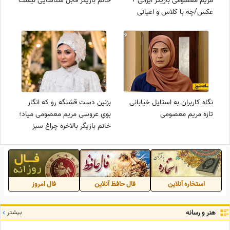
مریم معصومی بازیگر ایرانی +
خانم بازیگر قابل شناسایی نیست
عکس/چه با کلاس و اعیانی
نگاه کاربران به استایل خیابانی
بزنین دست قشنگه رو که انگار
تازه مریم معصومی
بویِ عروسی مریم معصومی میاد؛
خانم بازیگر بالاخره چراغ سبز
نشان داد!+فیلم
استخاره آنلاین
فال حافظ آنلاین
فال امروز
هنر و رسانه
بیشتر