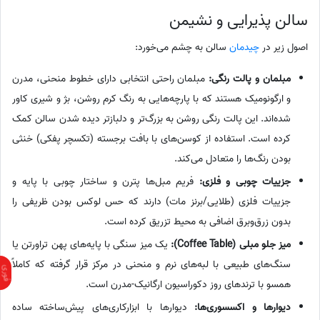
سالن پذیرایی و نشیمن
اصول زیر در
چیدمان
سالن به چشم می‌خورد:
مبلمان و پالت رنگی:
مبلمان راحتی انتخابی دارای خطوط منحنی، مدرن
و ارگونومیک هستند که با پارچه‌هایی به رنگ کرم روشن، بژ و شیری کاور
شده‌اند. این پالت رنگی روشن به بزرگ‌تر و دلبازتر دیده شدن سالن کمک
کرده است. استفاده از کوسن‌های با بافت برجسته (تکسچر پفکی) خنثی
بودن رنگ‌ها را متعادل می‌کند.
جزییات چوبی و فلزی:
فریم مبل‌ها پترن و ساختار چوبی با پایه و
جزییات فلزی (طلایی/برنز مات) دارند که حس لوکس بودن ظریفی را
بدون زرق‌وبرق اضافی به محیط تزریق کرده است.
میز جلو مبلی (Coffee Table):
یک میز سنگی با پایه‌های پهن تراورتن یا
سنگ‌های طبیعی با لبه‌های نرم و منحنی در مرکز قرار گرفته که کاملاً
همسو با ترندهای روز دکوراسیون ارگانیک-مدرن است.
دیوارها و اکسسوری‌ها:
دیوارها با ابزارکاری‌های پیش‌ساخته ساده