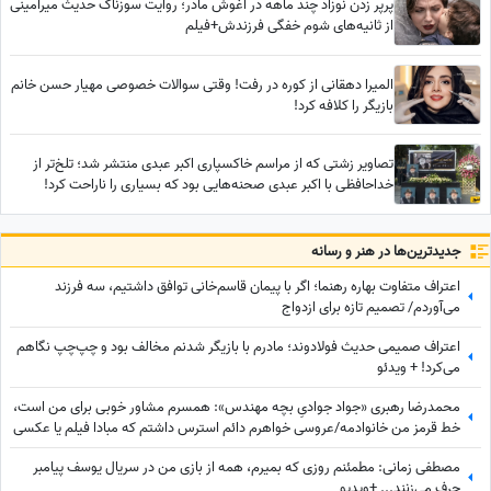
پرپر زدن نوزاد چند ماهه در آغوش مادر؛ روایت سوزناک حدیث میرامینی
از ثانیه‌های شوم خفگی فرزندش+فیلم
المیرا دهقانی از کوره در رفت! وقتی سوالات خصوصی مهیار حسن خانم
بازیگر را کلافه کرد!
تصاویر زشتی که از مراسم خاکسپاری اکبر عبدی منتشر شد؛ تلخ‌تر از
خداحافظی با اکبر عبدی صحنه‌هایی بود که بسیاری را ناراحت کرد!
جدید‌ترین‌ها در هنر و رسانه
اعتراف متفاوت بهاره رهنما؛ اگر با پیمان قاسم‌خانی توافق داشتیم، سه فرزند
می‌آوردم/ تصمیم تازه برای ازدواج
اعتراف صمیمی حدیث فولادوند؛ مادرم با بازیگر شدنم مخالف بود و چپ‌چپ نگاهم
می‌کرد! + ویدئو
محمدرضا رهبری «جواد جوادیِ بچه مهندس»: همسرم مشاور خوبی برای من است،
خط قرمز من خانوادمه/عروسی خواهرم دائم استرس داشتم که مبادا فیلم یا عکسی
از من گرفته شود و بعدا برای من دردسر ایجاد کند!
مصطفی زمانی: مطمئنم روزی که بمیرم، همه از بازی من در سریال یوسف پیامبر
حرف می‌زنند... +ویدیو