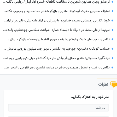
از عشق پنهان همایون شجریان تا مخالفت قاطعانه خسرو آواز ایران/ روایتی ناگفته از رویایی که در سایه موسیقی ماند!
اعتراف صمیمی حدیث فولادوند؛ مادرم با بازیگر شدنم مخالف بود و چپ‌چپ نگاهم می‌کرد! + ویدئو
خوش‌گذرانی زمستانی سپیده خداوردی با پسرش در ارتفاعات برفی؛ قابی پر از آرامش در دل طبیعت
ببینید| از علی مصفا در «لیلا» تا «بامداد خمار»؛ شباهت سکانس جوجه‌کباب بامداد خمار و لیلا سوژه شد
نگاهی به چیدمان شیک و لوکس خونه مجردی فاطیما بهارمست، بازیگر سریال «صفا با خانواده» / از مبلمان کلاسیک و پرده‌های اعیانی تا کتاب‌خونه و ...
حسادت کودکانه دختربچه جورجینا به انگشتر نامزدی چند میلیون یورویی مادرش که رونالدو به او هدیه داده بود!
نیک‌آفرید سماواتی: هادی حجازی‌فر وقتی منو دید گفت تو خیلی کوچولویی روم نمی‌شه عاشقت بشم !
نگاهی به تیپ و استایل هنرمندان حاضر در مراسم تشییع ناصر تقوایی با لباس های رنگی و سفید به سفارش همسر آن مرحوم/ محسن شریفیان، شهاب حسینی، مارال بنی آدم، ستاره اسکندری و...
نظرات
نظر خود را به اشتراک بگذارید