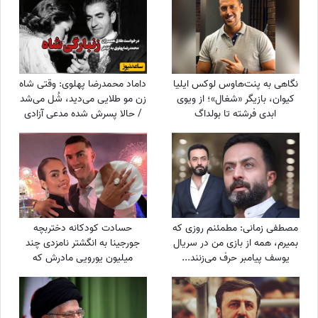
همین حالا در مسیر رسیدن به
حسینی، مارال بنی آدم، ستاره
من هستند
اسکندری و...
نگاهی به پنت‌هاوس لوکس ایلیا
داماد محمدرضا پهلوی: وقتی شاه
کیوان، بازیگر «شغال»؛ از ویوی
زن مو طلایی می‌دید، شُل می‌شد
ابدی فرشته تا بولداگ
/ حالا پسرش شده مدعی آزادی
دوست‌داشتنی و دکوراسیون
زنان!!!
چشم‌نواز
مصطفی زمانی: مطمئنم روزی که
حسادت کودکانه دختربچه
بمیرم، همه از بازی من در سریال
جورجینا به انگشتر نامزدی چند
یوسف پیامبر حرف می‌زنند...
میلیون یورویی مادرش که
+ویدیو
رونالدو به او هدیه داده بود!