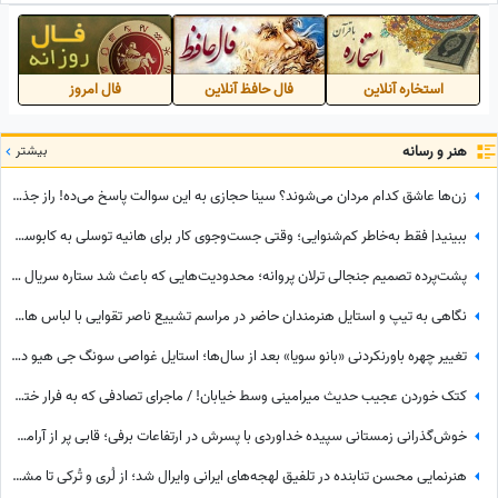
بی‌کران وطن من❤
استخاره آنلاین
فال حافظ آنلاین
فال امروز
هنر و رسانه
بیشتر
زن‌ها عاشق کدام مردان می‌شوند؟ سینا حجازی به این سوالت پاسخ می‌ده! راز جذابیت از نگاه سینا حجازی!
ببینید| فقط به‌خاطر کم‌شنوایی؛ وقتی جست‌وجوی کار برای هانیه توسلی به کابوسی تلخ تبدیل می‌شود
پشت‌پرده تصمیم جنجالی ترلان پروانه؛ محدودیت‌هایی که باعث شد ستاره سریال «بامداد خمار» دور رفیق‌بازی را خط بکشد!
نگاهی به تیپ و استایل هنرمندان حاضر در مراسم تشییع ناصر تقوایی با لباس های رنگی و سفید به سفارش همسر آن مرحوم/ محسن شریفیان، شهاب حسینی، مارال بنی آدم، ستاره اسکندری و...
تغییر چهره باورنکردنی «بانو سویا» بعد از سال‌ها؛ استایل غواصی سونگ جی هیو در 44 سالگی سوژه شد
کتک خوردن عجیب حدیث میرامینی وسط خیابان! / ماجرای تصادفی که به فرار ختم شد!
خوش‌گذرانی زمستانی سپیده خداوردی با پسرش در ارتفاعات برفی؛ قابی پر از آرامش در دل طبیعت
هنرنمایی محسن تنابنده در تلفیق لهجه‌های ایرانی وایرال شد؛ از لُری و تُرکی تا مشهدی، مازندرانی و فارسی دری + ویدئو