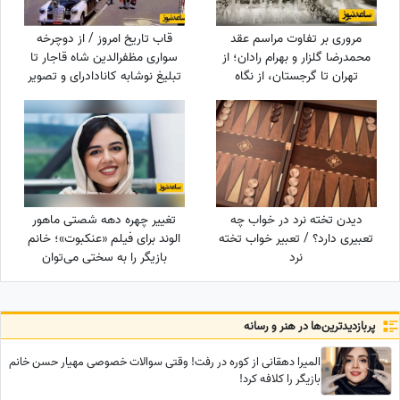
مروری بر تفاوت مراسم عقد
قاب تاریخ امروز / از دوچرخه
محمدرضا گلزار و بهرام رادان؛ از
سواری مظفرالدین شاه قاجار تا
تهران تا گرجستان، از نگاه
تبلیغ نوشابه ‌کانادادرای و تصویر
عاشقانه رادان به مینا تا نگاه رو
دیده نشده از جردن که کم از
به آسمان گلزار هنگام خطبه عقد
لس‌آنجلس نداره + عکس
+ عکس
دیدن تخته نرد در خواب چه
تغییر چهره دهه شصتی ماهور
تعبیری دارد؟ / تعبیر خواب تخته
الوند برای فیلم «عنکبوت»؛ خانم
نرد
بازیگر را به سختی می‌توان
شناخت + عکس
پربازدید‌ترین‌ها در هنر و رسانه
المیرا دهقانی از کوره در رفت! وقتی سوالات خصوصی مهیار حسن خانم
بازیگر را کلافه کرد!