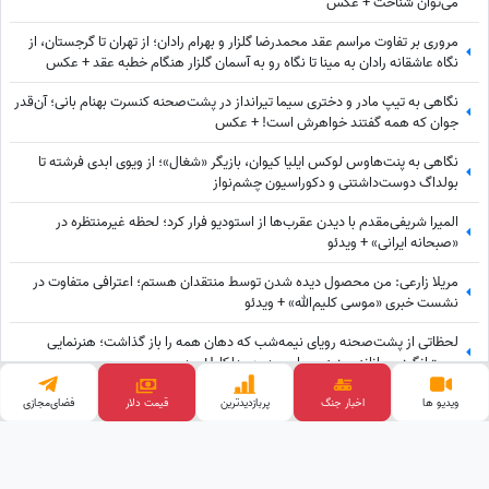
می‌توان شناخت + عکس
مروری بر تفاوت مراسم عقد محمدرضا گلزار و بهرام رادان؛ از تهران تا گرجستان، از
نگاه عاشقانه رادان به مینا تا نگاه رو به آسمان گلزار هنگام خطبه عقد + عکس
نگاهی به تیپ مادر و دختری سیما تیرانداز در پشت‌صحنه کنسرت بهنام بانی؛ آن‌قدر
جوان که همه گفتند خواهرش است! + عکس
نگاهی به پنت‌هاوس لوکس ایلیا کیوان، بازیگر «شغال»؛ از ویوی ابدی فرشته تا
بولداگ دوست‌داشتنی و دکوراسیون چشم‌نواز
المیرا شریفی‌مقدم با دیدن عقرب‌ها از استودیو فرار کرد؛ لحظه غیرمنتظره در
«صبحانه ایرانی» + ویدئو
مریلا زارعی: من محصول دیده شدن توسط منتقدان هستم؛ اعترافی متفاوت در
نشست خبری «موسی کلیم‌الله» + ویدئو
لحظاتی از پشت‌صحنه رویای نیمه‌شب که دهان همه را باز گذاشت؛ هنرنمایی
حیرت‌انگیز و جانانه روزبه حصاری بدون بدلکار!+ویدیو
نگاهی به تیپ و استایل هنرمندان حاضر در مراسم تشییع ناصر تقوایی با لباس های
ویدیو ها
اخبار جنگ
پربازدید‌ترین
قیمت دلار
فضای‌مجازی
رنگی و سفید به سفارش همسر آن مرحوم/ محسن شریفیان، شهاب حسینی، مارال
بنی آدم، ستاره اسکندری و...
وب گردی