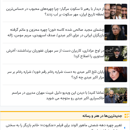
از دیدار با رهبر تا سکوتِ مرگبار؛ چرا چهره‌های محبوب در حساس‌ترین
لحظه تاریخ ایران، مهر سکوت بر لب زدند؟
چشمای مجید صالحی شده کاسه خون! چهره محزون و ماتم گرفته
بازیگران ایرانی در عزای اکبر عبدی/ صدف اسپهبدی، مریم مومن، ژاله
صامتی، نسرین مقانلو و...
در اوج عزاداری، کاربران دست از سر مهران غفوریان برنداشتند؛ آخرش
استوری را اصلاح کرد!
پایان تلخ اکبر عبدی به دست شراره رخام رقم خورد/ شراره رخام بر سر
مزار اکبر عبدی چه کرد؟
تماشا کنید| با دیدن این ویدیو دلیل غیبت مهران مدیری در مراسم
خاکسپاری اکبر عبدی رو متوجه می شوید
جدید‌ترین‌ها در هنر و رسانه
تغییر چهره دهه شصتی ماهور الوند برای فیلم «عنکبوت»؛ خانم بازیگر را به سختی