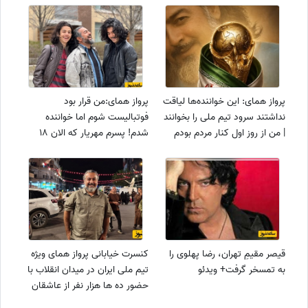
پرواز همای: این خواننده‌ها لیاقت
پرواز همای:من قرار بود
نداشتند سرود تیم ملی را بخوانند
فوتبالیست شوم اما خواننده
| من از روز اول کنار مردم بودم
شدم! پسرم مهریار که الان 18
ساله است بازیکن ملوانه
قیصر مقیمِ تهران، رضا پهلوی را
کنسرت خیابانی پرواز همای ویژه
به تمسخر گرفت+ ویدئو
تیم ملی ایران در میدان انقلاب با
حضور ده ها هزار نفر از عاشقان
این مرز و بوم+فیلم/ای عشق