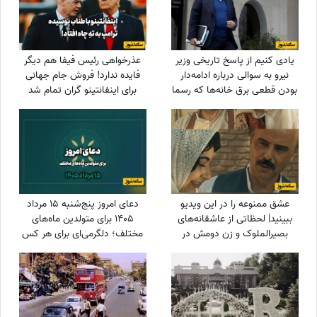
یادی کنیم از پاسخ تاریخی وزیر
عذرخواهی رئیس فیفا هم دیگر
نیرو به سوالی درباره ادامه‌دار
فایده ندارد! فروش جام جهانی
بودن قطعی برق خانه‌ها که رسما
برای اینفانتینو گران تمام شد
بازی با اعصاب مردم بود!
عشق ممنوعه را در این ویدیو
دعای امروز پنج‌شنبه 15 مرداد
ببینید| لحظاتی از عاشقانه‌های
1405 برای متولدین ماه‌های
بصیرالملوک و زن دومش در
مختلف؛ دلگرمی‌ای برای هر کس
بامداد خمار؛ از مشاعره دلبرانه
که در آرزوها و نیازهای زندگی
تا....
مانده است