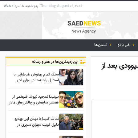
Thursday, August 06, 2026
پنجشنبه، 15 مرداد 1405
خبر با تو
استان‌ها
پربازدید‌ترین‌ها در هنر و رسانه
وودی بعد از
سنگ تمام بهنوش طباطبایی با
استایل راهبه‌ها در عزای اکبر
عبدی؛ نگاه‌ها فقط روی تور
مشکی خانم بازیگر قفل شد!
ببینید| تمجید نیوشا ضیغمی از
همسر سابقش و چالش‌های مادرِ
مجرد بودن: پدرِ دخترم آدم
باشعوری بود و اجازه داد که
تماشا کنید| با دیدن این ویدیو
من....
دلیل غیبت مهران مدیری در
مراسم خاکسپاری اکبر عبدی رو
متوجه می شوید