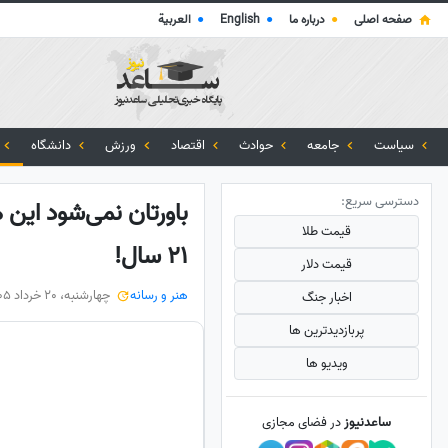
صفحه اصلی
●
درباره ما
●
English
●
العربية
سیاست
جامعه
حوادث
اقتصاد
ورزش
دانشگاه
دسترسی سریع:
باورتان نمی‌شود این
قیمت طلا
21 سال!
قیمت دلار
هنر و رسانه
چهارشنبه، 20 خرداد 1405
اخبار جنگ
پربازدید‌ترین ها
ویدیو ها
ساعدنیوز
در فضای مجازی