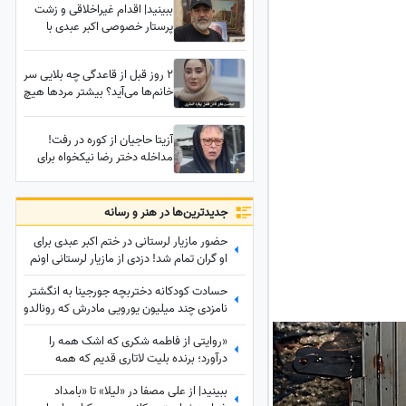
ببینید| اقدام غیراخلاقی و زشت
پرستار خصوصی اکبر عبدی با
انتشار تصاویری از این بازیگر؛
مهران غفوریان از منزل اکبر عبدی
2 روز قبل از قاعدگی چه بلایی سر
چه توضیحاتی داد؟
خانم‌ها می‌آید؟ بیشتر مردها هیچ
درکی از پی ام اس ندارند/ روایت
بهاره افشاری درباره زنی که در
آزیتا حاجیان از کوره در رفت!
سیکل قاعدگی کارش به طلاق و
مداخله دختر رضا نیکخواه برای
کتک‌کاری کشید
مهار خشم بی‌سابقه آزیتا حاجیان
در مجلس ترحیم اکبر عبدی!
جدید‌ترین‌ها در هنر و رسانه
حضور مازیار لرستانی در ختم اکبر عبدی برای
او گران تمام شد! دزدی از مازیار لرستانی اونم
تو روز روشن!
حسادت کودکانه دختربچه جورجینا به انگشتر
نامزدی چند میلیون یورویی مادرش که رونالدو
به او هدیه داده بود!
«روایتی از فاطمه شکری که اشک همه را
درآورد؛ برنده بلیت لاتاری قدیم که همه
برده‌اش را خرج دیگران کرد، اکنون بی‌مهری
ببینید| از علی مصفا در «لیلا» تا «بامداد
می‌بیند!»