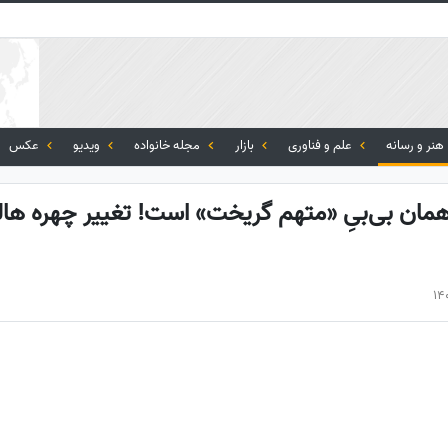
هنر و رسانه
علم و فناوری
بازار
مجله خانواده
ویدیو
عکس
 همان بی‌بیِ «متهم گریخت» است! تغییر چهره هالی