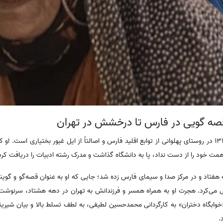
صه گویی در فارس تا درخشش در تهران
شهربانو موسوی، متولد مهر ماه 1339 در روستای پهلوانی از توابع اقلید فارس و اصالتاً از ایل غیور بختیاری 
ج همت خود را از دست نداد، پا به دانشگاه گذاشت و مدرک رشته ادبیات را دریافت کرد
تاد و در مرکز صدا و سیمای فارس زده شد؛ جایی که او به عنوان قصه‌گو و گوینده
ی می‌کرد. هجرت او به همراه همسر و فرزندانش به تهران در دهه هشتاد، سرنوشت حر
وابگاه دختران» به کارگردانی محمدحسین لطیفی، به لطف تسلط بالا و بیان شیرینش
.