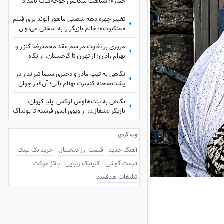
خمار»؛ شباهت سکانس جوجه‌کباب بامداد
خمار و لیلا سوژه شد
تغییر چهره دهه شصتی ماهور الوند برای فیلم
«عنکبوت»؛ خانم بازیگر را به سختی می‌توان
شناخت + عکس
مروری بر تفاوت مراسم عقد محمدرضا گلزار و
بهرام رادان؛ از تهران تا گرجستان، از نگاه
عاشقانه رادان به مینا تا نگاه رو به آسمان گلزار
نگاهی به تیپ مادر و دختری سیما تیرانداز در
هنگام خطبه عقد + عکس
پشت‌صحنه کنسرت بهنام بانی؛ آن‌قدر جوان
که همه گفتند خواهرش است! + عکس
نگاهی به پنت‌هاوس لوکس ایلیا کیوان،
بازیگر «شغال»؛ از ویوی ابدی فرشته تا بولداگ
دوست‌داشتنی و دکوراسیون چشم‌نواز
وب گردی
آهنگ جدید
قیمت ارز دیجیتال
خرید بک لینک
قیمت گوشی
کلینیک زیبایی
پالاز موکت
تبلیغات هدفمند