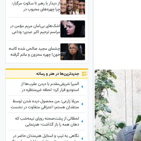
از دیدار با رهبر تا سکوتِ مرگبار؛
چرا چهره‌های محبوب در
حساس‌ترین لحظه تاریخ ایران،
مهر سکوت بر لب زدند؟
اشک‌های بی‌امان مریم مؤمن در
مراسم ترحیم اکبر عبدی؛ وداعی
تلخ با پدری که آغوشش پناه
سینما بود
چشمای مجید صالحی شده کاسه
خون! چهره محزون و ماتم گرفته
بازیگران ایرانی در عزای اکبر عبدی/
صدف اسپهبدی، مریم مومن، ژاله
صامتی، نسرین مقانلو و...
جدید‌ترین‌ها در هنر و رسانه
المیرا شریفی‌مقدم با دیدن عقرب‌ها از
استودیو فرار کرد؛ لحظه غیرمنتظره در
«صبحانه ایرانی» + ویدئو
مریلا زارعی: من محصول دیده شدن توسط
منتقدان هستم؛ اعترافی متفاوت در نشست
خبری «موسی کلیم‌الله» + ویدئو
لحظاتی از پشت‌صحنه رویای نیمه‌شب که
دهان همه را باز گذاشت؛ هنرنمایی
حیرت‌انگیز و جانانه روزبه حصاری بدون
نگاهی به تیپ و استایل هنرمندان حاضر در
بدلکار!+ویدیو