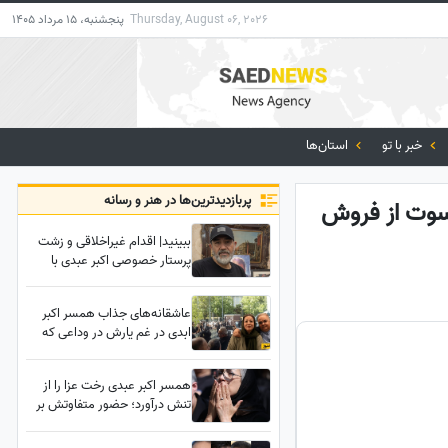
Thursday, August 06, 2026
پنجشنبه، 15 مرداد 1405
خبر با تو
استان‌ها
پربازدید‌ترین‌ها در هنر و رسانه
نِ پیشکسوت از فروش
ببینید| اقدام غیراخلاقی و زشت
پرستار خصوصی اکبر عبدی با
انتشار تصاویری از این بازیگر؛
مهران غفوریان از منزل اکبر عبدی
عاشقانه‌های جذاب همسر اکبر
چه توضیحاتی داد؟
ابدی در غم یارش در وداعی که
ایران را به گریه انداخت؛ حضور
بهرام افشاری، رضا عطاران،
همسر اکبر عبدی رخت عزا را از
بهنوش طباطبایی، محسن کیایی،
تنش درآورد؛ حضور متفاوتش بر
بهاره رهنما و... در مراسم تشییع
سر خاک همسرش پربازدید شد
مرد خنده‌های ایران