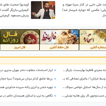
ت علی دایی در کنار سینا مهراد و
(ویدیو) صحبت های شنی
ی؛ عکسی که دوباره خبرساز شد/
کیمیایی،بازیگر گشت ار
ار
پدرش،مسعود کیمیایی
تخاره آنلاین
فال حافظ آنلاین
فال امروز
نگاهی به چیدمان شیک و لوکس خونه مجردی فاطیما بهارمست، بازیگر سریال «صفا با خانواده» / از مبلمان کلاسیک و پرده‌های اعیانی تا کتاب‌خونه و ...
کتک خوردن عجیب حدیث میرامینی وسط خیابان! / ماجرای تصادفی که به فرار ختم شد!
تغییر چهره باورنکردنی «بانو سویا» بعد از سال‌ها؛ استایل غواصی سونگ جی هیو در 44 سالگی سوژه شد
ببینید| فقط به‌خاطر کم‌شنوایی؛ وقتی جست‌وجوی کار برای هانیه توسلی به کابوسی تلخ تبدیل می‌شود