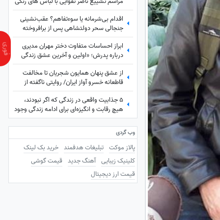
مراسم تشییع ناصر تقوایی با لباس های رنگی
و سفید به سفارش همسر آن مرحوم/ محسن
اقدام بی‌شرمانه یا سوءتفاهم؟ عقب‌نشینی
شریفیان، شهاب حسینی، مارال بنی آدم،
جنجالی سحر دولتشاهی پس از برافروخته
ستاره اسکندری و...
شدن غضب عمومی در پی استوری «اذان»!
ابراز احساسات متفاوت دختر مهران مدیری
درباره پدرش؛ «اولین و آخرین عشق زندگی
من بابامه» + ویدئو
از عشق پنهان همایون شجریان تا مخالفت
قاطعانه خسرو آواز ایران/ روایتی ناگفته از
رویایی که در سایه موسیقی ماند!
5 جذابیت واقعی در زندگی که اگر نبودند،
هیچ رقابت و انگیزه‌ای برای ادامه زندگی وجود
نداشت! آخریش از همه مهم‌تره!
وب گردی
پالاز موکت
تبلیغات هدفمند
خرید بک لینک
کلینیک زیبایی
آهنگ جدید
قیمت گوشی
قیمت ارز دیجیتال