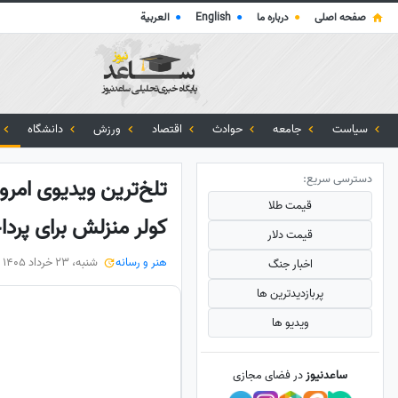
صفحه اصلی
●
درباره ما
●
English
●
العربية
سیاست
جامعه
حوادث
اقتصاد
ورزش
دانشگاه
دسترسی سریع:
قیمت طلا
کولر منزلش برای پرد
قیمت دلار
هنر و رسانه
شنبه، 23 خرداد 1405
اخبار جنگ
پربازدید‌ترین ها
ویدیو ها
ساعدنیوز
در فضای مجازی