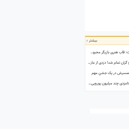
بیشتر
نیوشا ضیغمی با چهره‌ای متفاوت در دل طبیعت؛ قاب هنری بازیگر محبوب کنار کلبه چوبی
حضور مازیار لرستانی در ختم اکبر عبدی برای او گران تمام شد! دزدی از مازیار لرستانی اونم تو روز روشن!
ا همسرش در یک جشنِ مهم
حسادت کودکانه دختربچه جورجینا به انگشتر نامزدی چند میلیون یورویی مادرش که رونالدو به او هدیه داده بود!