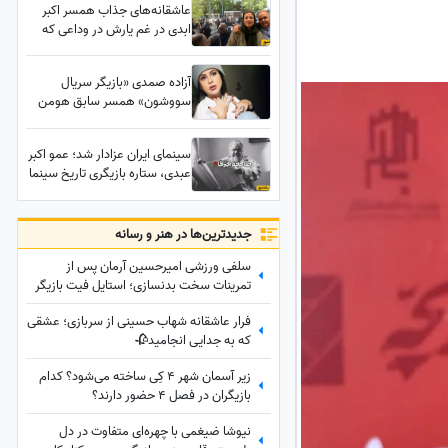
عاشقانه‌های جذاب همسر اکبر
ابدی در غم یارش در وداعی که
ایران را به گریه انداخت؛ حضور
بهرام افشاری، رضا عطاران،
آزاده صمدی «بازیگر سریال
بهنوش طباطبایی، محسن کیایی،
سووشون» همسر سابق هومن
بهاره رهنما و... در مراسم تشییع
سیدی: تجربه ازدواج موفق
مرد خنده‌های ایران
داشتم من به موفقیت آقای
سینمای ایران عزادار شد؛ عمو اکبر
سیدی کمک کردم! هیچوقت
عبدی، ستاره بازیگری تاریخ سینما
آرزوم مادر شدن نبود خودخواهم
به دیار باقی شتافت...
همینه که هست!
جدید‌ترین‌ها در هنر و رسانه
سلفی ورزشی امیرحسین آرمان پس از
تمرینات سخت بدنسازی؛ استایل فیت بازیگر
محبوب در باشگاه
فرار عاشقانه شهاب حسینی از سربازی؛ عشقی
که به جدایی انجامید🥀
زیر آسمان شهر 4 کِی ساخته می‌شود؟ کدام
بازیگران در فصل 4 حضور دارند؟
نیوشا ضیغمی با چهره‌ای متفاوت در دل