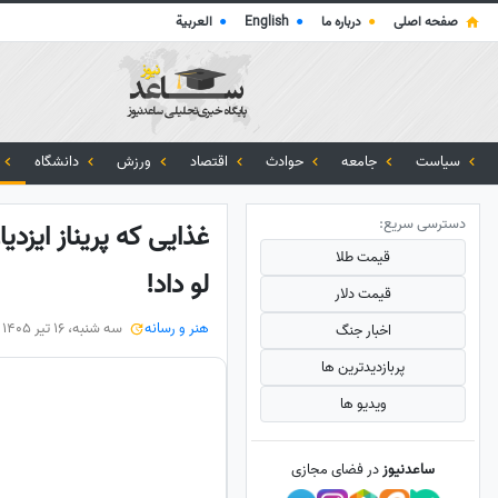
صفحه اصلی
●
درباره ما
●
English
●
العربية
سیاست
جامعه
حوادث
اقتصاد
ورزش
دانشگاه
دسترسی سریع:
غذایی که پریناز ایزدیا
قیمت طلا
لو داد!
قیمت دلار
هنر و رسانه
سه شنبه، 16 تیر 1405
اخبار جنگ
پربازدید‌ترین ها
ویدیو ها
ساعدنیوز
در فضای مجازی