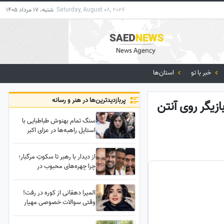
Saturday, August 08, 2026
شنبه، 17 مرداد 1405
خبر با تو
استان‌ها
پربازدید‌ترین‌ها در هنر و رسانه
ازیگر روی آنتن
سنگ تمام بهنوش طباطبایی با
استایل راهبه‌ها در عزای اکبر
عبدی؛ نگاه‌ها فقط روی تور
مشکی خانم بازیگر قفل شد!
از دیدار با رهبر تا سکوتِ مرگبار؛
چرا چهره‌های محبوب در
حساس‌ترین لحظه تاریخ ایران،
مهر سکوت بر لب زدند؟
المیرا دهقانی از کوره در رفت!
وقتی سوالات خصوصی مهیار
حسن خانم بازیگر را کلافه کرد!