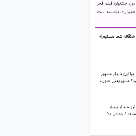
دوره جشنواره فیلم فجر
«جیران»، توانسته است
 خلاقانه شما هستیم!»
؛ چرا این بازیگر مشهور
د؟ عشق یعنی جنون،
وتمند از پریناز
ایزدیار «ارغوان سریال زمانه» / حداقل 20