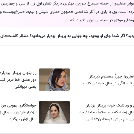
جوایز معتبری از جمله سیمرغ بلورین بهترین بازیگر نقش اول زن از سی و چهارمین 
ت کرده است. وی با بازی در آثار شاخصی همچون «متری شیش و نیم»، «سرخ‌پوست» و 
ره‌های موفق در سینمای ایران تثبیت کند.
؟ اگر شما جای او بودید، چه جوابی به پریناز ایزدیار می‌دادید؟ منتظر کامنت‌های
راز پنهان پریناز ایزدیار
هنری؛ چهرۀ معصوم «پریناز
دور عشق خط قرمز کشی
کتاب
یعنی دیوانگی!
 رمانتیک خونه پریناز ایزدیار
خواستگاری یهویی مرد ثر
ال زمانه که باید حتماً ببینید/ چه
ایی هم براش فرستادن+عکس
سال ازش بزرگتره!