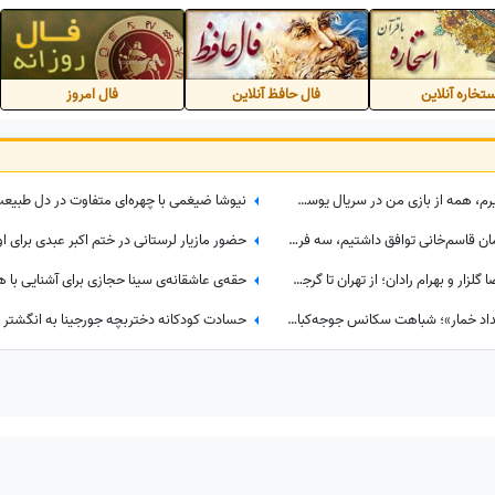
تخاره آنلاین
فال حافظ آنلاین
فال امروز
مصطفی زمانی: مطمئنم روزی که بمیرم، همه از بازی من در سریال یوسف پیامبر حرف می‌زنند... +ویدیو
اعتراف متفاوت بهاره رهنما؛ اگر با پیمان قاسم‌خانی توافق داشتیم، سه فرزند می‌آوردم/ تصمیم تازه برای ازدواج
مروری بر تفاوت مراسم عقد محمدرضا گلزار و بهرام رادان؛ از تهران تا گرجستان، از نگاه عاشقانه رادان به مینا تا نگاه رو به آسمان گلزار هنگام خطبه عقد + عکس
حقه‌ی عاشقانه‌ی سینا حجازی برای آشنایی ب
ببینید| از علی مصفا در «لیلا» تا «بامداد خمار»؛ شباهت سکانس جوجه‌کباب بامداد خمار و لیلا سوژه شد