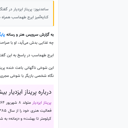
ساعدنیوز: پریناز ایزدیار در گ
کنایه‌آمیز ایرج طهماسب همراه ش
به گزارش سرویس هنر و رسانه
پای
چه غذایی بدش می‌آید، او با صراح
ایرج طهماسب در پاسخ به این گفته ا
این شوخی ناگهانی باعث خنده پرینا
نگاه شخصی بازیگر با شوخی مجری بر
درباره پریناز ایزدیار بی
پریناز ایزدیار
کیلومتر تا بهشت» و «زمانه» به ش