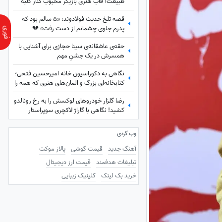
طبیعت؛ قاب هنری بازیگر محبوب کنار کلبه
چوبی
قصه تلخ حدیث فولادوند؛ «5 سالم بود که
پدرم جلوی چشمانم از دست رفت» 💔
حقه‌ی عاشقانه‌ی سینا حجازی برای آشنایی با
همسرش در یک جشنِ مهم
نگاهی به دکوراسیون خانه امیرحسین فتحی؛
کتابخانه‌ای بزرگ و المان‌های هنری که همه را
غافلگیر کرد/ بیخود نیست بهش میگن آقازاده
رضا گلزار خودروهای لوکسش را به رخ رونالدو
سینمای ایران
کشید! نگاهی با گاراژ لاکچری سوپراستار
سینمای ایران+عکس
وب گردی
آهنگ جدید
قیمت گوشی
پالاز موکت
تبلیغات هدفمند
قیمت ارز دیجیتال
خرید بک لینک
کلینیک زیبایی