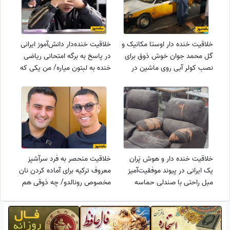
خلاقیت خنده دار اوستا مکانیک و
خلاقیت خنده‌دار دانش‌آموز ایرانی
گل محمد جوان خوش ذوق برای
در پاسخ به برگه امتحانی ریاضی
نصب کولر آبی روی ماشین در
خنده به لبتون میاره/ من یکی که
گرما حماسه آفرید/ مغزه اینو باید
تا حالا اینجوری معنی آمار رو
تو موزه نگه داشت...
نفهمیده بودم😂
خلاقیت خنده دار و هوش پَران
خلاقیت منحصر به فرد سرآشپز
یک ایرانی در پیوند موفقیت‌آمیز
معروف ترکیه برای آماده کردن نان
مبل راحتی با صندلی حماسه
مخصوص رونالدو/ چه ذوقی هم
آفرید+عکس/ به این دکترای
کرده!+عکس
افتخاری ندن در حقش ظلم کردن
😂