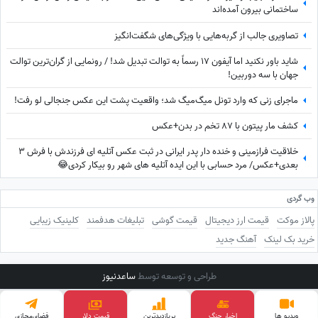
ساختمانی بیرون آمده‌اند
تصاویری جالب از گربه‌هایی با ویژگی‌های شگفت‌انگیز
شاید باور نکنید اما آیفون 17 رسماً به توالت تبدیل شد! / رونمایی از گران‌ترین توالت
جهان با سه دوربین!
ماجرای زنی که وارد تونل میگ‌میگ شد؛ واقعیت پشت این عکس جنجالی لو رفت!
کشف مار پیتون با 87 تخم در بدن+عکس
خلاقیت فرازمینی و خنده دار پدر ایرانی در ثبت عکس آتلیه ای فرزندش با فرش 3
بعدی+عکس/ مرد حسابی با این ایده آتلیه های شهر رو بیکار کردی😂
وب گردی
پالاز موکت
قیمت ارز دیجیتال
قیمت گوشی
تبلیغات هدفمند
کلینیک زیبایی
خرید بک لینک
آهنگ جدید
طراحی و توسعه توسط
ساعدنیوز
ویدیو ها
اخبار جنگ
پربازدید‌ترین
قیمت دلار
فضای‌مجازی