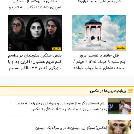
فنی تیم ملی ایتالیا درآورد!
ظاهری با ابهت‌تر از استادان
امروزی داشتند؛ نگاهی به تیپ و
استایل رتبه‌های برتر کنکور سال
1354 + عکس
فال حافظ با تفسیر امروز
بغض سنگین هنرمندان در مراسم
پنج‌شنبه 8 مرداد 1405 + فیلم /
ختم مریم همتیان؛ آخرین وداع با
نتیجه دعاهای شما جواب خواهد
بازیگری که در 33سالگی تسلیم
داد درهای بسته به روی شما باز
سرطان شد / از سامان صفاری و
می‌شوند
ستاره اسکندری تا مسعود
فراستی و هانیه غلامی در سوگ
پربازدید‌ترین‌ها در عکس
بازیگر فقید
اعزام نخستین گروه از هنرمندان و ورزشکاران جان‌فدا به جنوب؛ از
وحید شمسایی و علیرضا دبیر تا ژیلا صادقی + عکس
(عکس) سوگواری میمون‌ها برای مرگ یک میمون