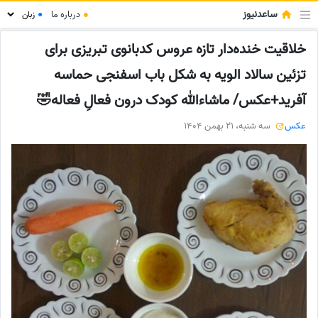
ساعدنیوز
●
درباره ما
●
خلاقیت خنده‌دار تازه عروس کدبانوی تبریزی برای
تزئین سالاد الویه به شکل باب اسفنجی حماسه
آفرید+عکس/ ماشاءالله کودک درون فعالِ فعاله🤣
عکس
سه شنبه، 21 بهمن 1404