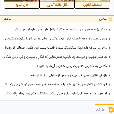
استخاره آنلاین
فال حافظ آنلاین
فال امروز
عکس
بیشتر
(عکس) صحنه‌ای نادر از طبیعت؛ شکار غیرقابل‌ باور میان مارهای غول‌پیکر
وقتی نوستالژی‌ دهه شصت ایران، ترند لوکس اروپایی‌ها می‌شود! فکرشو میکردین مدل موی کفتری باز هم مد بشه؟
ماجرای زنی که وارد تونل میگ‌میگ شد؛ واقعیت پشت این عکس جنجالی لو رفت!
شاهکار عجیب و غیرمتعارف نایکی؛ کفش‌هایی که انگار با سیمان و گل از دل کارگاه ساختمانی بیرون آمده‌اند
نگاهی به حشراتی که جرات روبرو شدن با آن‌ها را ندارید!
رازهای طلایی مقبره فرعون جوان پس از هزاران سال فاش شد
این کیف و کفش‌های فانتزی شما را مستقیم به دنیای قصه‌های کودکی می‌برند! اکسسوری‌هایی که انگار از دل افسانه‌ها بیرون آمده‌اند! وقتی جک و لوبیای سحرآمیز وارد دنیای مد می‌شود!
‏آی خونه دار و بچه دار زنبیلو بردار و بیار/ بازگشت شگفت‌انگیز زنبیل‌های پلاستیکی دهه 60 به دنیای مد و فشن+عکس
نظرات