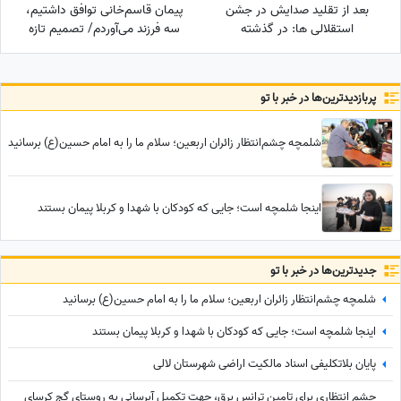
بعد از تقلید صدایش در جشن
پیمان قاسم‌خانی توافق داشتیم،
استقلالی ها: در گذشته
سه فرزند می‌آوردم/ تصمیم تازه
پادشاهان دلقک‌هایی داشتند که
برای ازدواج
وظیفه‌شان تقلید صدا و خنداندن
مردم بود+عکس
پربازدید‌ترین‌ها در خبر با تو
شلمچه چشم‌انتظار زائران اربعین؛ سلام ما را به امام حسین(ع) برسانید
اینجا شلمچه است؛ جایی که کودکان با شهدا و کربلا پیمان بستند
جدید‌ترین‌ها در خبر با تو
شلمچه چشم‌انتظار زائران اربعین؛ سلام ما را به امام حسین(ع) برسانید
اینجا شلمچه است؛ جایی که کودکان با شهدا و کربلا پیمان بستند
پایان بلاتکلیفی اسناد مالکیت اراضی شهرستان لالی
چشم انتظاری برای تامین ترانس برق، جهت تکمیل آبرسانی به روستای گج کرسای