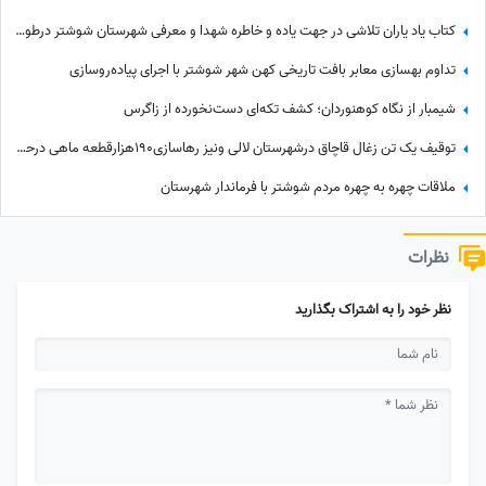
کتاب یاد یاران تلاشی در جهت یاده و خاطره شهدا و معرفی شهرستان شوشتر درطول هشت سال دفاع مقدس
تداوم بهسازی معابر بافت تاریخی کهن شهر شوشتر با اجرای پیاده‌روسازی
شیمبار از نگاه کوهنوردان؛ کشف تکه‌ای دست‌نخورده از زاگرس
توقیف یک تن زغال قاچاق درشهرستان لالی ونیز رهاسازی190هزارقطعه ماهی درحوزه آبگیر این شهرستان
ملاقات چهره به چهره مردم شوشتر با فرماندار شهرستان
نظرات
نظر خود را به اشتراک بگذارید