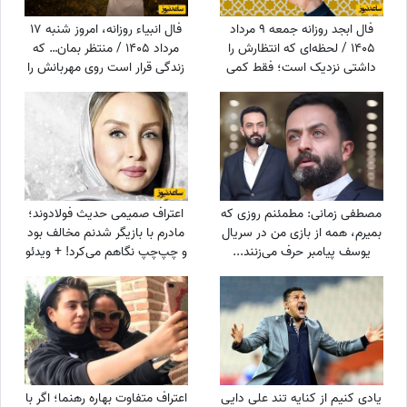
فال ابجد روزانه جمعه 9 مرداد
فال انبیاء روزانه، امروز شنبه 17
1405 / لحظه‌ای که انتظارش را
مرداد 1405 / منتظر بمان… که
داشتی نزدیک است؛ فقط کمی
زندگی قرار است روی مهربانش را
دیگر صبر کن تا نور زندگی‌ات را پر
به تو نشان دهد. خبرهای خوش،
کند!
در راه‌اند
مصطفی زمانی: مطمئنم روزی که
اعتراف صمیمی حدیث فولادوند؛
بمیرم، همه از بازی من در سریال
مادرم با بازیگر شدنم مخالف بود
یوسف پیامبر حرف می‌زنند...
و چپ‌چپ نگاهم می‌کرد! + ویدئو
+ویدیو
یادی کنیم از کنایه تند علی دایی
اعتراف متفاوت بهاره رهنما؛ اگر با