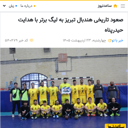
ساعدنیوز
●
درباره ما
●
صعود تاریخی هندبال تبریز به لیگ برتر با هدایت
حیدرپناه
خبر با تو
چهارشنبه، 23 اردیبهشت 1405
ID
کد خبر 540479