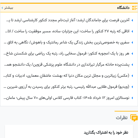
دانشگاه
بیشتر
آخرین فرصت برای جاماندگان ارشد؛ آغاز ثبت‌نام مجدد کنکور کارشناسی ارشد تا یک مهلت کوتاه
اتاقی که رتبه 27 کنکور را ساخت؛ این جزئیاتِ ساده، مسیر موفقیت را ساخت / اتاق مطالعه رتبه‌های برتر لوکس نیست!
سفری به خصوصی‌ترین بخش زندگی یک شاعر رمانتیک و باهوش/ نگاهی به اتاق کارِ زیرشیروانی احمد شاملو با قفسه های چوبی و تلویزیون رنگی دهه شصتی😍
هر روز با یک اعجوبه کنکور؛ فرمول سخایی راد، رتبه یک ریاضی برای شکستن شاخ غولِ کنکور: روزی 8 تا 10 ساعت درس می‌خواندم و...
پشت‌پرده حادثه مرگبار تیراندازی در دانشگاه علوم پزشکی قزوین/ یک دانشجو همسرش را کشت و بعد...
(عکس) زیباترین و مجلل ترین مکان دنیا که بهشت عاشقانِ معماری، ادبیات و کتابه/ واقعاً اینجا کتابخونه است یا کاخ؟😍
(ویدیو) فرمول طلایی عبدالله رئیسی، رتبه برتر کنکور برای رسیدن به آرزوی شیرین کودکی: آموخته‌ام که باخدا همه چیز ممکن است اگر...😍
نوستالژی امروز 12 خرداد 1405؛ کتاب فارسی کلاس اولی‌های 70 سال پیش؛ مامان‌بزرگ بابابزرگ‌ها با این کتاب با سواد شدن😍
نظرات
نظر خود را به اشتراک بگذارید