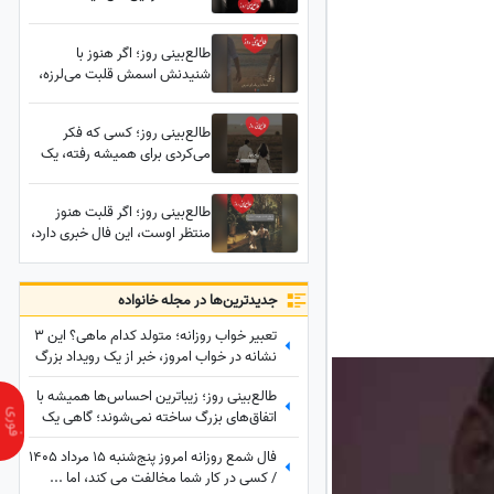
می‌شود؛ اعترافی که مدت‌هاست
در دلش مانده اما راهی برای
طالع‌بینی روز؛ اگر هنوز با
گفتنش پیدا نکرده...
شنیدنش اسمش قلبت می‌لرزه،
این فال دقیقاً برای توست؛ یک
اتفاق غیرمنتظره همه چیز رو
طالع‌بینی روز؛ کسی که فکر
تغییر میده
می‌کردی برای همیشه رفته، یک
راز بزرگ را از تو پنهان کرده؛ شاید
همین روزها غافلگیرت کند
طالع‌بینی روز؛ اگر قلبت هنوز
منتظر اوست، این فال خبری دارد،
حقیقتی که او سال‌ها پنهان کرده،
خیلی زود خودش را نشان
می‌دهد...
جدید‌ترین‌ها در مجله خانواده
تعبیر خواب روزانه؛ متولد کدام ماهی؟ این 3
نشانه در خواب امروز، خبر از یک رویداد بزرگ
می‌دهند! / پنج‌شنبه 15 مرداد 1405
طالع‌بینی روز؛ زیباترین احساس‌ها همیشه با
اتفاق‌های بزرگ ساخته نمی‌شوند؛ گاهی یک
نگاه یا یک توجه کوتاه می‌تواند یک روز
فال شمع روزانه امروز پنج‌شنبه 15 مرداد 1405
معمولی را به خاطره‌ای خاص تبدیل کند /
/ کسی در کار شما مخالفت می کند، اما ...
پنج‌شنبه 15 مرداد 1405