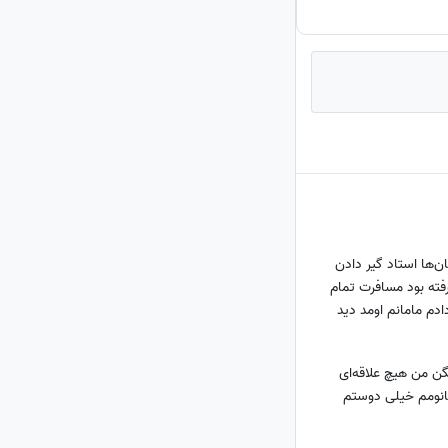
‌ها استاد گیر دادن
فته بود مسافرت تمام
ادم مامانم اومد دید
...🤣
ن من هیچ علاقه‌ای
انومم خیلی دوستم