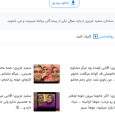
دانلود ویدیو
ز سخنان سعید عزیزی درباره سوال یکی از بینندگان برنامه میبینید و می شنوید.
 روانشناسی
کلیک کنید.
ی؛ آقایی اومده بود مرکز مشاوره
سعید عزیزی؛ همه مامان
18 و خانومش قد کوتاه میگفت خانوم
هستن... میگه مامانم ر
... من باورم نشد جای زخم هاشو
کارهای خونه رو انجام د
دیدم....
چیزی پیدا نمیکنه گفت.
؛ اکثر خانوما بیرون خونه اونقدر
سعید عزیزی؛ آقایی میگ
 رو مرتب، موها کراتینه ... میاد
به همسرم ندارم ولی خ
ا وارد میشود، موها سیم
داره و... 😲
. بچه میگه مامان میشه بیرون