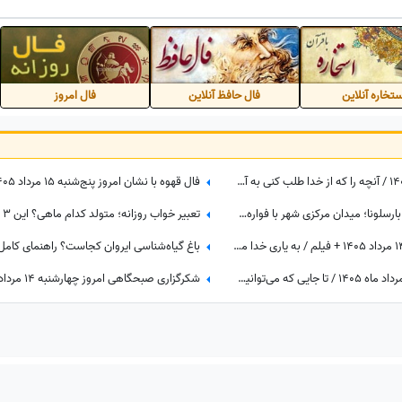
م؟🤣
تخاره آنلاین
فال حافظ آنلاین
فال امروز
فال ابجد امروز پنج‌شنبه 15 مرداد 1405 / آنچه را که از خدا طلب کنی به آن میرسی اما ...
کشف زیبایی‌های پلاسا د کاتالونیا در بارسلونا؛ میدان مرکزی شهر با فواره‌ها، مجسمه‌ها و حال‌وهوای همیشه زنده
فال حافظ با تفسیر امروز چهارشنبه 14 مرداد 1405 + فیلم / به یاری خدا مشکلات حل و بخت خفته تو از خواب بیدار خواهد شد
فال شمع روزانه امروز چهارشنبه 14 مرداد ماه 1405 / تا جایی که می‌توانید در لحظه حال زندگی کرده و از آن نهایت استفاده را ببرید