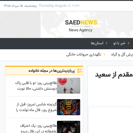
Thursday, August 06, 2026
پنجشنبه، 15 مرداد 1405
خبر با تو
استان‌ها
رش گل و گیاه
نگهداری حیوانات خانگی
پربازدید‌ترین‌ها در مجله خانواده
‌مقدم از سعید
طالع‌بینی روز؛ تو با قلبی پاک
دوستش داشتی، حالا نوبت
پشیمانی کسی است که قدر
عشقت را ندانست؛ او بیشتر از
گردونه شانس امروز؛ قبل از
چیزی که نشان می‌دهد، درگیر
شروع روز، فال ماه تولدت را
توست
بخوان؛ شاید امروز روز
سرنوشت‌سازی باشد
طالع‌بینی روز؛ یک اعتراف
عاشقانه در این فال دیده