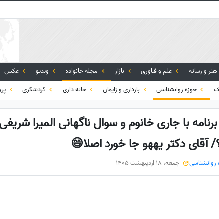
هنر و رسانه
علم و فناوری
بازار
مجله خانواده
ویدیو
عکس
ک
حوزه روانشناسی
بارداری و زایمان
خانه داری
گردشگری
پرو
امه با جاری خانوم و سوال ناگهانی المیرا شریفی
آقای دکتر یههو جا خورد اصلا😄
 روانشناسی
جمعه، 18 اردیبهشت 1405