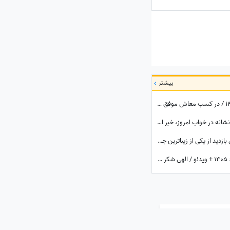
بیشتر
فال قهوه با نشان امروز پنج‌شنبه 15 مرداد 1405 / در کسب معاش موفق و نیرومند هستید و بر دشمنان غلبه می‌کنید مخصوصا بر ...
تعبیر خواب روزانه؛ متولد کدام ماهی؟ این 3 نشانه در خواب امروز، خبر از یک رویداد بزرگ می‌دهند! / پنج‌شنبه 15 مرداد 1405
باغ گیاه‌شناسی ایروان کجاست؟ راهنمای کامل بازدید از یکی از زیباترین جاذبه‌های طبیعی ارمنستان، مسیر دسترسی، امکانات و بهترین زمان سفر
شکرگزاری صبحگاهی امروز چهارشنبه 14 مرداد 1405 + ویدئو / الهی شکر که هرلحظه هوامو داشتی؛ حتی لحظاتی که خودم خودمو فراموش کرده بودم