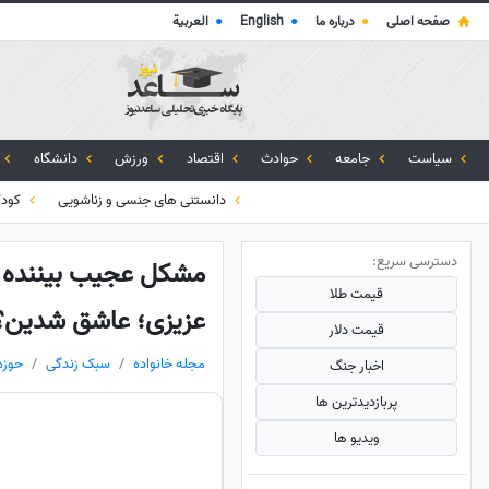
صفحه اصلی
●
درباره ما
●
English
●
العربية
سیاست
جامعه
حوادث
اقتصاد
ورزش
دانشگاه
دانستنی های جنسی و زناشویی
کود
دسترسی سریع:
مشکل عجیب بیننده برن
قیمت طلا
عزیزی؛ عاشق شدین؟/ 
قیمت دلار
مجله خانواده
سبک زندگی
حوزه
اخبار جنگ
پربازدید‌ترین ها
ویدیو ها