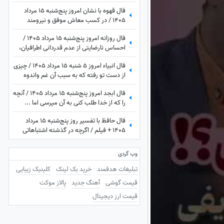
فال قهوه با نشان امروز پنج‌شنبه 15 مرداد
1405 / در کسب معاش موفق و نیرومند
هستید و بر دشمنان غلبه می‌کنید مخصوصا
فال روزانه امروز پنج‌شنبه 15 مرداد 1405 /
بر ...
احساس نارضایتی از عدم قدردانی اطرافیان،
امری طبیعی است، اما ...
فال انبیاء امروز 5 شنبه 15 مرداد 1405 / چیزی
از دست تو رفته که به سبب آن غم واندوه
می‌خوری، اما ...
فال ابجد امروز پنج‌شنبه 15 مرداد 1405 / آنچه
را که از خدا طلب کنی به آن میرسی اما ...
فال حافظ با تفسیر روز پنج‌شنبه 15 مرداد
1405 + فیلم / اگرچه در گذشته اشتباهاتی
انجام داده اید اما به زودی دوران غم و اندوه
تمام می شود
وب گردی
تبلیغات هدفمند
خرید بک لینک
کلینیک زیبایی
قیمت گوشی
آهنگ جدید
پالاز موکت
قیمت ارز دیجیتال