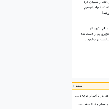
ی بعد از شنیدن درد
ه شد؛ برادرشوهرم
‌زند!
دام ازتون کار
عزیزی رو از دست نده
است در برخورد با
بیشتر
طالع‌بینی روز؛ عشق زمانی ماندگار می‌شود که هر روز با احترام، توجه و مهربانی آبیاری شود / جمعه 16 مرداد 1405
دعای امروز شنبه 17 مرداد 1405 برای متولدین ماه‌های مختلف؛ قدر نعمت‌هایی را که در زندگی‌ات داری بدان؛ گاهی بزرگ‌ترین داشته‌ها، همان چیزهایی هستند که به آن‌ها عادت کرده‌ایم.