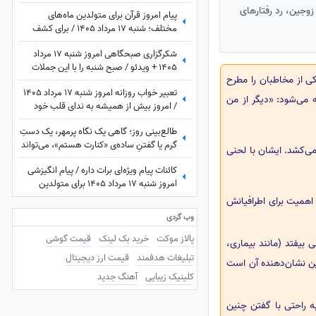
زندگی‌ات داری بدان؛ گاهی بزرگ‌ترین
زوجین، رد رفتارهای
پیام امروز قرآن برای متولدین ماه‌های
داشته‌ها، همان چیزهایی هستند که به آن‌ها
مختلف؛ شنبه 17 مرداد 1405 / برای کشف
عادت کرده‌ایم.
آرامش و خوشبختی به آغوش خدا برویم
شکرگزاری صبحگاهی امروز شنبه 17 مرداد
1405 + ویدئو / صبح شنبه را با این جملات
کی از مخاطبان را مطرح
شکرگزاری آغاز کن؛ شاید امروز بهترین خبر در
تعبیر خواب روزانه امروز شنبه 17 مرداد 1405
انتظارت باشد
 می‌شود: «دیگر از من
/ امروز بیش از همیشه به ندای قلب خود
توجه کنید؛ پاسخ بسیاری از تردیدها را خواهید
طالع‌بینی روز؛ گاهی یک نگاه پرمهر، یک دستِ
یافت
گرم یا گفتنِ ساده‌ی «کنارت هستم»، می‌تواند
ی‌کشد. ایشان با لحنی
قلبی را برای همیشه آرام کند ... / شنبه 17
کائنات پیام ویژه‌ای برات داره / پیام انگیزشی
مرداد 1405
امروز شنبه 17 مرداد 1405 برای متولدین
فروردین تا اسفند: امروز با حفظ تمرکز و
اهمیت برای اطرافیانش
پشتکار، یک گام دیگر به خواسته‌هایتان نزدیک
وب گردی
می‌شوید + ویدئو
پالاز موکت
خرید بک لینک
قیمت گوشی
ی بیفتد (مانند بیماری،
تبلیغات هدفمند
قیمت ارز دیجیتال
ین نشان‌دهنده آن است
کلینیک زیبایی
آهنگ جدید
به راحتی با گفتن چنین