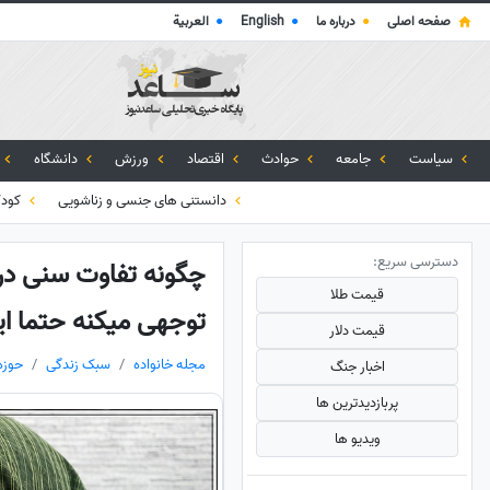
صفحه اصلی
●
درباره ما
●
English
●
العربية
سیاست
جامعه
حوادث
اقتصاد
ورزش
دانشگاه
دانستنی های جنسی و زناشویی
کود
دسترسی سریع:
چگونه تفاوت سنی در 
قیمت طلا
توجهی میکنه حتما ای
قیمت دلار
مجله خانواده
سبک زندگی
حوزه
اخبار جنگ
پربازدید‌ترین ها
ویدیو ها