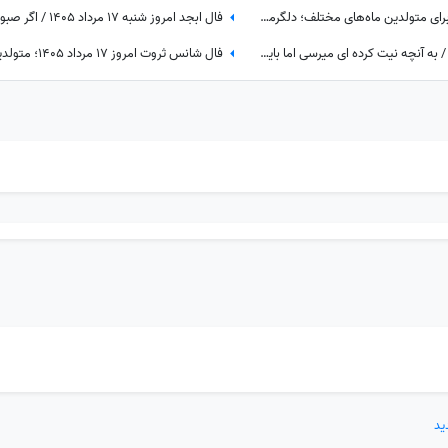
دعای امروز پنج‌شنبه 15 مرداد 1405 برای متولدین ماه‌های مختلف؛ دلگرمی‌ای برای هر کس که در آرزوها و نیازهای زندگی مانده است
فال ابجد امروز جمعه 16 مرداد 1405 / به آنچه نیت کرده ای میرسی اما باید ...
د