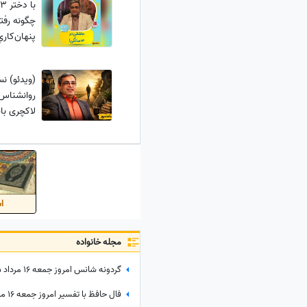
پنهان‌کاری
(ویدئو) 
روانشناس 
لاکچری با
در حال ام
اس
مجله خانواده