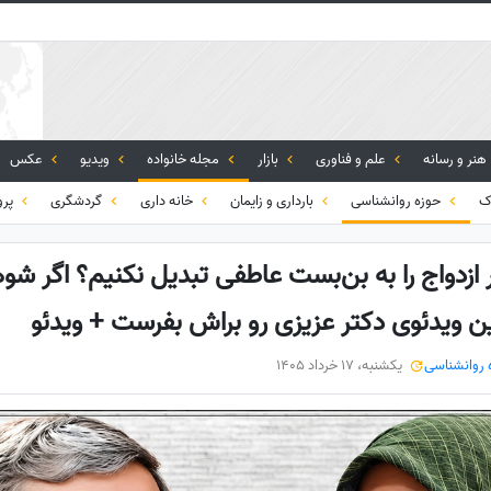
هنر و رسانه
علم و فناوری
بازار
مجله خانواده
ویدیو
عکس
ک
حوزه روانشناسی
بارداری و زایمان
خانه داری
گردشگری
پرو
ازدواج را به بن‌بست عاطفی تبدیل نکنیم؟ اگر ش
ن ویدئوی دکتر عزیزی رو براش بفرست + ویدئو
 روانشناسی
یکشنبه، 17 خرداد 1405