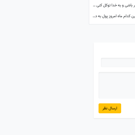
فال ابجد امروز شنبه 17 مرداد 1405 / اگر صبور باشی و به خدا توکل کنی به مرادت خواهی رسید
فال شانس ثروت امروز 17 مرداد 1405؛ متولدین کدام ماه امروز پول به دستشان می‌رسد؟ شاید شانس امروز با تو یار باشه😍💲💸💰واریزی غیرمنتظره در راهه...
ارسال نظر