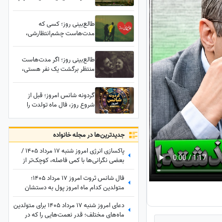
هنوز از تو پنهان مانده...از طرف
شخصی که هنوز نتوانسته تو را
طالع‌بینی روز؛ کسی که
فراموش کند
مدت‌هاست چشم‌انتظارشی،
بالاخره غرورش می‌شکنه؛ اما
چیزی که پشت این تماس
طالع‌بینی روز؛ اگر مدت‌هاست
می‌شنوی غافلگیرت می‌کنه!
منتظر برگشت یک نفر هستی،
این فال همان نشانه‌ای است که
مدت‌ها دنبالش بودی؛ هنوز
گردونه شانس امروز؛ قبل از
نتوانسته فراموشت کند... /
شروع روز، فال ماه تولدت را
پنج‌شنبه 25 تیر 1405
بخوان؛ شاید امروز روز
سرنوشت‌سازی باشد
جدید‌ترین‌ها در مجله خانواده
پاکسازی انرژی امروز شنبه 17 مرداد 1405 /
بعضی نگرانی‌ها با کمی فاصله، کوچک‌تر از
چیزی می‌شوند که تصور می‌کردی
فال شانس ثروت امروز 17 مرداد 1405؛
متولدین کدام ماه امروز پول به دستشان
می‌رسد؟ شاید شانس امروز با تو یار باشه😍
دعای امروز شنبه 17 مرداد 1405 برای متولدین
💲💸💰واریزی غیرمنتظره در راهه...
ماه‌های مختلف؛ قدر نعمت‌هایی را که در