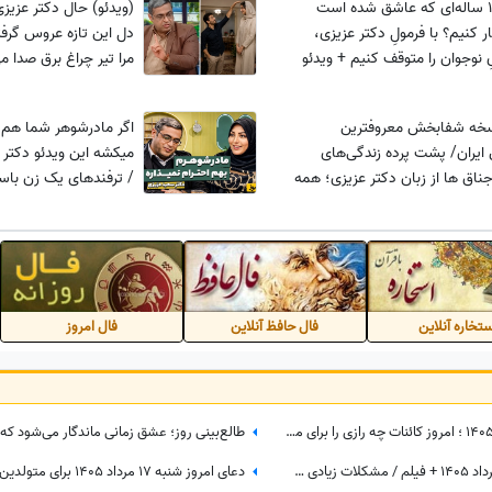
با دختر 13 ساله‌ای که عاشق شده است
(ویدئو) حال دکتر عزیز
چگونه رفتار کنیم؟ با فرمولِ دکتر عزیزی،
دل این تازه عروس گرفت
ِ نوجوان را متوقف کنیم + ویدئو
مرا تیر چراغ برق صدا می
نسخه شفابخش معروفترین
اگر مادرشوهر شما هم م
ایران/ پشت پرده زندگی‌های
میکشه این ویدئو دکتر 
جناق ها از زبان دکتر عزیزی؛ همه
/ ترفندهای یک زن باسی
تحان پس دادنیم!
خانواده همسر
تخاره آنلاین
فال حافظ آنلاین
فال امروز
گردونه شانس امروز جمعه 16 مرداد 1405 ؛ امروز کائنات چه رازی را برای ماه تولد تو فاش کرده؟
فال حافظ با تفسیر امروز جمعه 16 مرداد 1405 + فیلم / مشکلات زیادی سر راه تان وجود دارد اما ...