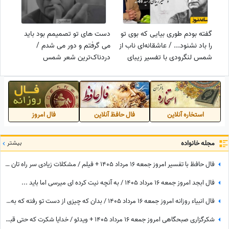
گفته بودم طوری بیایی که بوی تو
دست های تو تصمیمم بود باید
را باد نشنود... / عاشقانه‌ای ناب از
می گرفتم و دور می شدم /
شمس لنگرودی با تفسیر زیبای
دردناک‌ترین شعر شمس
رشید کاکاوند/ شعری از جنس
لنگرودی، وقتی عاشقی ولی
آرامش که هیچ‌وقت تکراری
مجبوری دور شوی + ویدئو
نمی‌شود +ویدئو
استخاره آنلاین
فال حافظ آنلاین
فال امروز
مجله خانواده
بیشتر
فال حافظ با تفسیر امروز جمعه 16 مرداد 1405 + فیلم / مشکلات زیادی سر راه تان وجود دارد اما ...
فال ابجد امروز جمعه 16 مرداد 1405 / به آنچه نیت کرده ای میرسی اما باید ...
فال انبیاء روزانه امروز جمعه 16 مرداد 1405 / بدان که چیزی از دست تو رفته که به سبب آن غم و اندوه می‌خوری، اما ...
شکرگزاری صبحگاهی امروز جمعه 16 مرداد 1405 + ویدئو / خدایا شکرت که حتی قبل از رسیدن آرزوهایم، آرامشِ ایمان به اجابت را در دلم قرار دادی