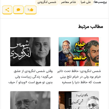
برچسب‌ها:
علی ضیا
شاعر معاصر
شمس لنگرودی
1
مطالب مرتبط
شمس لنگرودی: حافظ تحت تاثیر
وقتی شمس لنگرودی از عشق
خیام بود ولی در خیام تلخ بینی
می‌گوید؛ زندگی زیباست ولی
هست که حافظ دنیا را مسخره
بدون تو هیچ است +ویدئو / حیف
می‌کند / آخر زندگی هیچ هست
نیست بهار از سر اتفاق بغلتد در
خوش باش + ویدئو
دستم آن وقت تو نباشی!