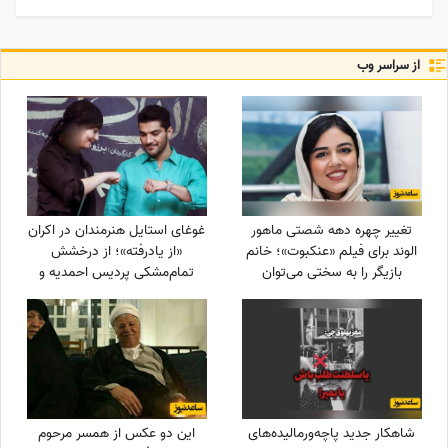
از سراسر وب
تغییر چهره دهه شصتی ماهور
غوغای استایل هنرمندان در اکران
الوند برای فیلم «عنکبوت»؛ خانم
«از یادرفته»؛ از درخشش
بازیگر را به سختی می‌توان
تمام‌مشکی پردیس احمدیه و
شناخت + عکس
آزیتا حاجیان تا تیپ اسپورت
سینا مهراد و مجید مظفری
شاهکار جدید پاچه‌ورمالیده‌های
این دو عکس از همسر مرحوم