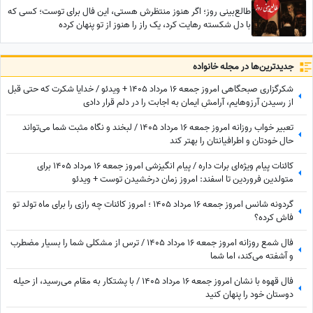
طالع‌بینی روز؛ اگر هنوز منتظرش هستی، این فال برای توست؛ کسی که
با دل شکسته رهایت کرد، یک راز را هنوز از تو پنهان کرده
جدید‌ترین‌ها در مجله خانواده
شکرگزاری صبحگاهی امروز جمعه 16 مرداد 1405 + ویدئو / خدایا شکرت که حتی قبل
از رسیدن آرزوهایم، آرامشِ ایمان به اجابت را در دلم قرار دادی
تعبیر خواب روزانه امروز جمعه 16 مرداد 1405 / لبخند و نگاه مثبت شما می‌تواند
حال خودتان و اطرافیانتان را بهتر کند
کائنات پیام ویژه‌ای برات داره / پیام انگیزشی امروز جمعه 16 مرداد 1405 برای
متولدین فروردین تا اسفند: امروز زمان درخشیدن توست + ویدئو
گردونه شانس امروز جمعه 16 مرداد 1405 ؛ امروز کائنات چه رازی را برای ماه تولد تو
فاش کرده؟
فال شمع روزانه امروز جمعه 16 مرداد 1405 / ترس از مشکلی شما را بسیار مضطرب
و آشفته می‌کند، اما شما
فال قهوه با نشان امروز جمعه 16 مرداد 1405 / با پشتکار به مقام می‌رسید، از حیله
دوستان خود را پنهان کنید