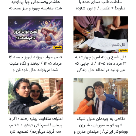
سلطنت‌طلب صدای همه را
هاشمی‌رفسنجانی چرا پربازدید
درآورد! + عکس / از اون شازده
شد؟ مقایسه چهره و میز صبحانه
همچین طرفداری بعید نیست!
فال شمع روزانه امروز چهارشنبه
تعبیر خواب روزانه امروز جمعه 16
14 مرداد ماه 1405 / تا جایی که
مرداد 1405 / لبخند و نگاه مثبت
می‌توانید در لحظه حال زندگی
شما می‌تواند حال خودتان و
کرده و از آن نهایت استفاده را
اطرافیانتان را بهتر کند
ببرید
نگاهی به چیدمان منزل شیک
اعتراف متفاوت بهاره رهنما؛ اگر با
شهربانو منصوریان، شیرزن
پیمان قاسم‌خانی توافق داشتیم،
ووشوکار ایرانی/از مبلمان مدرن و
سه فرزند می‌آوردم/ تصمیم تازه