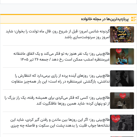
پرده اعیانی تا فرش آبی فیروزه‌ای
برای ازدواج
پربازدید‌ترین‌ها در مجله خانواده
گردونه شانس امروز؛ قبل از شروع روز، فال ماه تولدت را بخوان؛ شاید
امروز روز سرنوشت‌سازی باشد
طالع‌بینی روز؛ یک نفر هنوز به تو فکر می‌کند و یک اتفاق عاشقانه
غیرمنتظره امشب ممکن است رخ دهد / جمعه 26 تیر 1405
طالع‌بینی روز؛ روزهای آینده پرده از رازی برمی‌دارد که انتظارش را
نداشتی، بازگشتی غیرمنتظره در راه است؛ این بار همه‌چیز متفاوت
خواهد بود
طالع‌بینی روز؛ کسی که فکر می‌کردی برای همیشه رفته، یک راز بزرگ را
از تو پنهان کرده؛ شاید همین روزها غافلگیرت کند
طالع‌بینی روز؛ اگر این روزها بین ماندن و رفتن گیر کردی، شاید این
نشانه‌ها جواب قلبت را بدهند؛پشت این سکوت و فاصله چه چیزی
پنهان شده؟