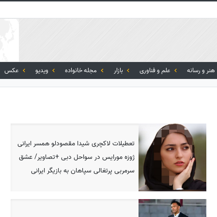
هنر و رسانه
علم و فناوری
بازار
مجله خانواده
ویدیو
عکس
تعطیلات لاکچری شیدا مقصودلو همسر ایرانی
ژوزه مورایس در سواحل دبی +تصاویر/ عشق
سرمربی پرتغالی سپاهان به بازیگر ایرانی