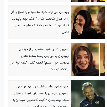
چیدمان میز تولد شیدا مقصودلو با شمع و گل
رز در منزل شخصی شان / کیک تولد پاپیونی
که امروزه ترند شده و بادکنک های هلیومی +
عکس
سورپریز شدن شیدا مقصودلو از حرف بی
تربیتی ژوزه مورایس وسط برنامه عادل
فردوسی پور +فیلم/ لحظه گفتن کلمه بوق دار
اینگونه ثبت شد
اولین جشن تولد عاشقانه ی ژوزه مورایس
سرمربی سپاهان با همسرش شیدا در منزل
سبک بوهویشان / کیک کاکائویی شیدا پز با
شمع های طلایی چه ساده ست