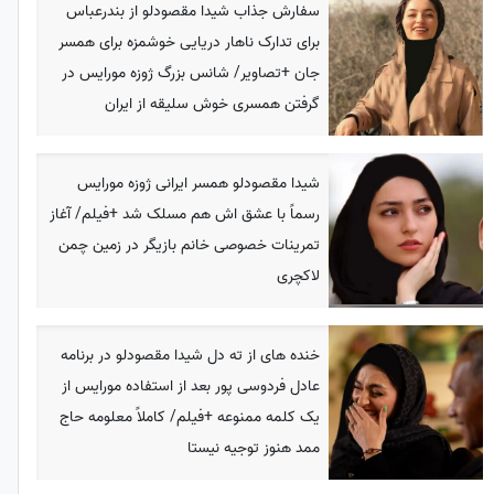
سفارش جذاب شیدا مقصودلو از بندرعباس
برای تدارک ناهار دریایی خوشمزه برای همسر
جان +تصاویر/ شانس بزرگ ژوزه مورایس در
گرفتن همسری خوش سلیقه از ایران
شیدا مقصودلو همسر ایرانی ژوزه مورایس
رسماً با عشق اش هم مسلک شد +فیلم/ آغاز
تمرینات خصوصی خانم بازیگر در زمین چمن
لاکچری
خنده های از ته دل شیدا مقصودلو در برنامه
عادل فردوسی پور بعد از استفاده مورایس از
یک کلمه ممنوعه +فیلم/ کاملاً معلومه حاج
ممد هنوز توجیه نیستا