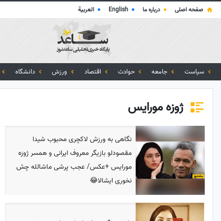
صفحه اصلی
●
درباره ما
●
English
●
العربية
سیاست
جامعه
حوادث
اقتصاد
ورزش
دانشگاه
ژوزه مورایس
نگاهی به ورزش لاکچری محبوب شیدا
مقصودلو بازیگر معروف ایرانی و همسر ژوزه
مورایس +عکس/ عجب پرشی ماشالله چش
نخوری ایشالا😂