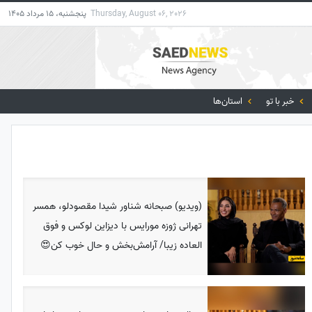
Thursday, August 06, 2026
پنجشنبه، 15 مرداد 1405
خبر با تو
استان‌ها
(ویدیو) صبحانه شناور شیدا مقصودلو، همسر
تهرانی ژوزه مورایس با دیزاین لوکس و فوق
العاده زیبا/ آرامش‌بخش و حال خوب کن😍