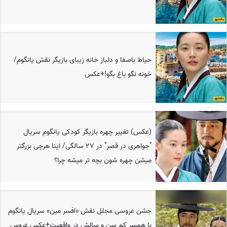
حیاط باصفا و دلباز خانه زیبای بازیگر نقش یانگوم/
خونه نگو باغ بگو!+عکس
(عکس) تغییر چهره بازیگر کودکی یانگوم سریال
"جواهری در قصر" در 27 سالگی/ اینا هرچی بزرگتر
میشن چهره شون بچه تر میشه چرا؟
جشن عروسی مجلل نقش «افسر مین» سریال یانگوم
با همسر کم سن و سالش در واقعیت+عکس عروس