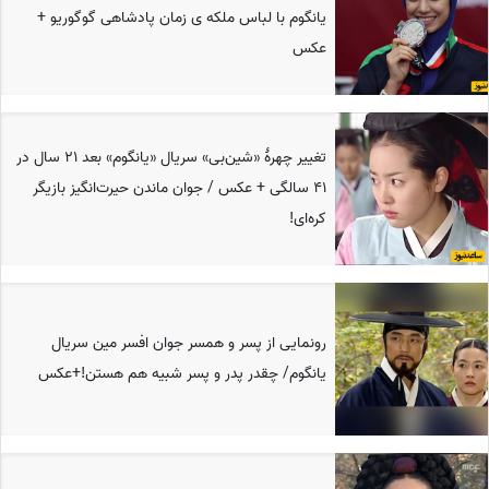
یانگوم با لباس ملکه ی زمان پادشاهی گوگوریو +
عکس
تغییر چهرۀ «شین‌بی» سریال «یانگوم» بعد 21 سال در
41 سالگی + عکس / جوان ماندن حیرت‌انگیز بازیگر
کره‌ای!
رونمایی از پسر و همسر جوان افسر مین سریال
یانگوم/ چقدر پدر و پسر شبیه هم هستن!+عکس