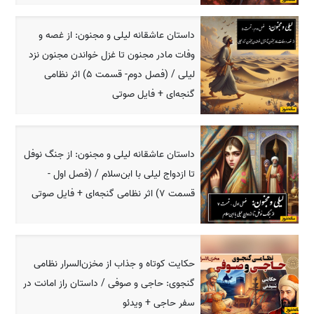
داستان عاشقانه لیلی و مجنون: از غصه و
وفات مادر مجنون تا غزل خواندن مجنون نزد
لیلی / (فصل دوم- قسمت 5) اثر نظامی
گنجه‌ای + فایل صوتی
داستان عاشقانه لیلی و مجنون: از جنگ نوفل
تا ازدواج لیلی با ابن‌سلام / (فصل اول -
قسمت 7) اثر نظامی گنجه‌ای + فایل صوتی
حکایت کوتاه و جذاب از مخزن‌السرار نظامی
گنجوی: حاجی و صوفی / داستان راز امانت در
سفر حاجی + ویدئو