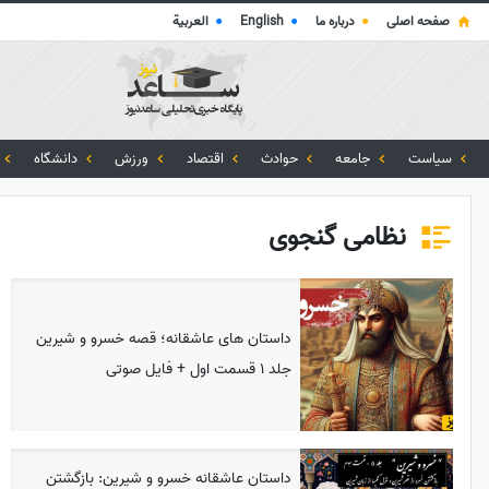
صفحه اصلی
●
درباره ما
●
English
●
العربية
سیاست
جامعه
حوادث
اقتصاد
ورزش
دانشگاه
نظامی گنجوی
داستان های عاشقانه؛ قصه خسرو و شیرین
جلد 1 قسمت اول + فایل صوتی
داستان عاشقانه خسرو و شیرین: بازگشتن