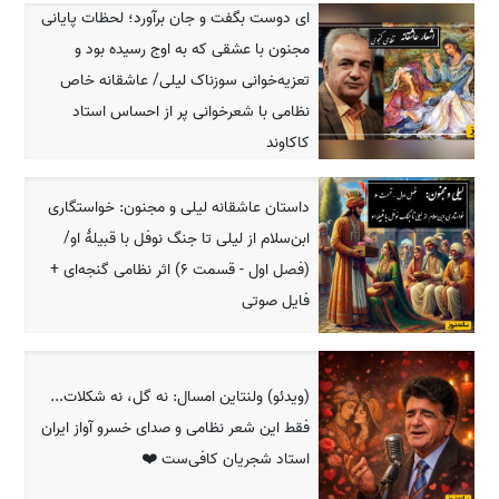
ای دوست بگفت و جان برآورد؛ لحظات پایانی
مجنون با عشقی که به اوج رسیده بود و
تعزیه‌خوانی سوزناک لیلی/ عاشقانه خاص
نظامی با شعرخوانی پر از احساس استاد
کاکاوند
داستان عاشقانه لیلی و مجنون: خواستگاری
ابن‌سلام از لیلی تا جنگ نوفل با قبیلهٔ او/
(فصل اول - قسمت 6) اثر نظامی گنجه‌ای +
فایل صوتی
(ویدئو) ولنتاین امسال: نه گل، نه شکلات...
فقط این شعر نظامی و صدای خسرو آواز ایران
استاد شجریان کافی‌ست ❤️