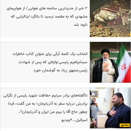
2 خبر از جدیدترین سانحه های هوایی/ از هواپیمای
مشهدی که به مقصد نرسید تا بالگرد ایتالیایی که
نابود شد
انتخاب یک کلمه تُرکی برای عنوانِ کتاب خاطرات
سیدابراهیم رئیسی؛واژه‌ای که پس از شهادت
رئیس‌جمهور زیاد به گوشمان خورد
ناگفته‌های برادر سرتیم حفاظت شهید رئیسی از نگرانی
برادرش درباره سفر به آذربایجان؛ به من گفت، فردا
چطور حاج آقا را ببرم مرز ایران و آذربایجان؟،
اسرائیل...+ویدیو