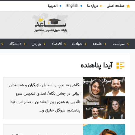
صفحه اصلی
●
درباره ما
●
English
●
العربية
سیاست
جامعه
حوادث
اقتصاد
ورزش
دانشگاه
آیدا پناهنده
نگاهی به تیپ و استایل بازیگران و هنرمندان
ایرانی در جشن نگاه/ اهدای تندیس سرو
طلایی به هدی زین العابدین ، صابر ابر ، آیدا
پناهنده، سوگل خلیق و...